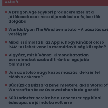
AJÁNLÓ
A Dragon Age egykori producere szerint a
játékosok csak ne szóljanak bele a fejlesztők
dolgába
Worlds Upon The Wind bemutató – A pásztás szé
veséig ér
Miből számolta ki az Apple, hogy Kínából olcsó
RAM-ot lehet venni a memóriaválság közepén?
Vigyázz, mit kívánsz! Kimondhatatlan
borzalmakat szabadít ránk a legújabb
Onimusha
Jön az utolsó nagy közös mászás, de ki ér fel
előbb a csúcsra?
Búcsúzik a Blizzard zenei mestere, aki a World of
Warcrafton és az Overwatchon is dolgozott
500 forintért perelte be a Tencentet egy kínai
édesapa, de jó indoka volt erre