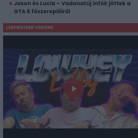
Jason és Lucia – Vadonatúj infók jöttek a
GTA 6 főszereplőiről
LEGFRISSEBB VIDEÓNK