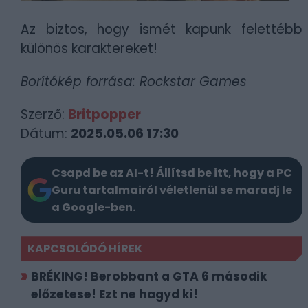
Az biztos, hogy ismét kapunk felettébb
különös karaktereket!
Borítókép forrása: Rockstar Games
Szerző:
Britpopper
Dátum:
2025.05.06 17:30
Csapd be az AI-t! Állítsd be itt, hogy a PC
Guru tartalmairól véletlenül se maradj le
a Google-ben.
KAPCSOLÓDÓ HÍREK
BRÉKING! Berobbant a GTA 6 második
előzetese! Ezt ne hagyd ki!