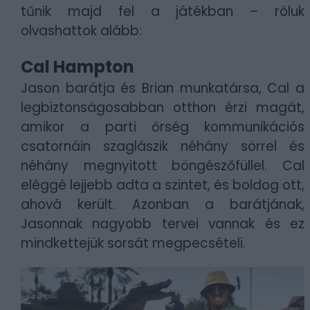
tűnik majd fel a játékban – róluk
olvashattok alább:
Cal Hampton
Jason barátja és Brian munkatársa, Cal a
legbiztonságosabban otthon érzi magát,
amikor a parti őrség kommunikációs
csatornáin szaglászik néhány sörrel és
néhány megnyitott böngészőfüllel. Cal
eléggé lejjebb adta a szintet, és boldog ott,
ahová került. Azonban a barátjának,
Jasonnak nagyobb tervei vannak és ez
mindkettejük sorsát megpecsételi.