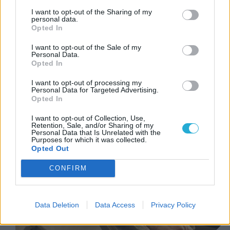
szállítja az árut, de elég régóta van már a
I want to opt-out of the Sharing of my
personal data.
pályán ahhoz, hogy másokra bízza a
Opted In
piszkos munkát. Brian megengedi, hogy
I want to opt-out of the Sale of my
Jason ingyen lakjon az egyik ingatlanában,
Personal Data.
Opted In
egész addig, amíg segít a helyi
zsarolásokban, és időnként beugrik egy
I want to opt-out of processing my
Personal Data for Targeted Advertising.
italra.
Opted In
I want to opt-out of Collection, Use,
Retention, Sale, and/or Sharing of my
Personal Data that Is Unrelated with the
Purposes for which it was collected.
Opted Out
CONFIRM
Data Deletion
Data Access
Privacy Policy