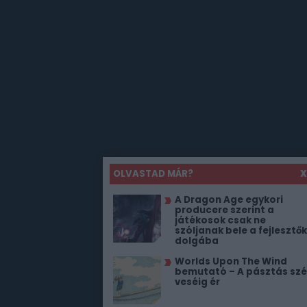
OLVASTAD MÁR?
X
A Dragon Age egykori
producere szerint a
játékosok csak ne
szóljanak bele a fejlesztők
dolgába
Worlds Upon The Wind
bemutató – A pásztás szé
veséig ér