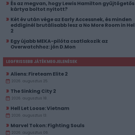
És az megvan, hogy Lewis Hamilton gyűjtögetős
kártya boltot nyitott?
Két év után vége az Early Accessnek, és minden
eddiginél brutálisabb lesz a No More Room in Hel
2
Egy újabb MEKA-pilóta csatlakozik az
Overwatchhoz: jön D.Mon
LEGFRISSEBB JÁTÉKMEGJELENÉSEK
Aliens: Fireteam Elite 2
2026. augusztus 25.
The Sinking City 2
2026. augusztus 18.
Hell Let Loose: Vietnam
2026. augusztus 13.
Marvel Tokon: Fighting Souls
2026. augusztus 06.