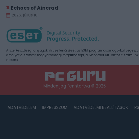
Echoes of Aincrad
2026. július 10.
A szerkesztőségi anyagok vírusellenőrzését az ESET programcsomagokkal végezzü
amelyet a szoftver magyarországi forgalmazója, a Sicontact Kft. biztosít számunk
Hirdetés
Minden jog fenntartva © 2026
ADATVÉDELEM
IMPRESSZUM
ADATVÉDELMI BEÁLLÍTÁSOK
R