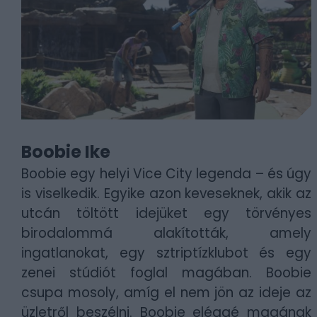
Boobie Ike
Boobie egy helyi Vice City legenda – és úgy
is viselkedik. Egyike azon keveseknek, akik az
utcán töltött idejüket egy törvényes
birodalommá alakították, amely
ingatlanokat, egy sztriptízklubot és egy
zenei stúdiót foglal magában. Boobie
csupa mosoly, amíg el nem jön az ideje az
üzletről beszélni. Boobie eléggé magának