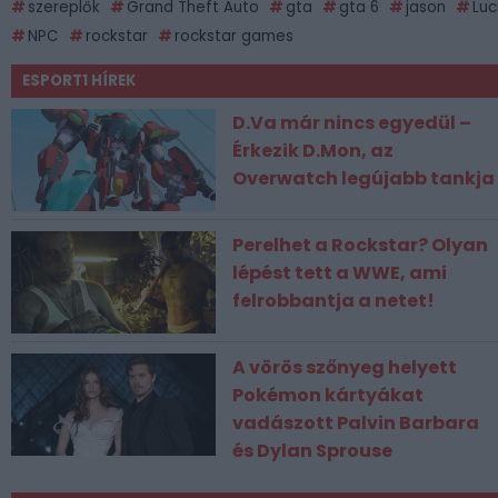
szereplők
Grand Theft Auto
gta
gta 6
jason
Luc
NPC
rockstar
rockstar games
ESPORT1 HÍREK
D.Va már nincs egyedül –
Érkezik D.Mon, az
Overwatch legújabb tankja
Perelhet a Rockstar? Olyan
lépést tett a WWE, ami
felrobbantja a netet!
A vörös szőnyeg helyett
Pokémon kártyákat
vadászott Palvin Barbara
és Dylan Sprouse