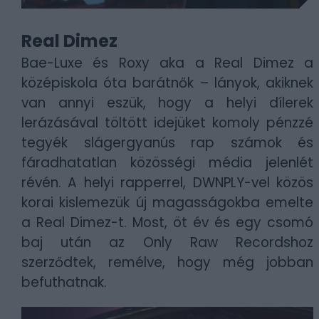
Real Dimez
Bae-Luxe és Roxy aka a Real Dimez a
középiskola óta barátnők – lányok, akiknek
van annyi eszük, hogy a helyi dílerek
lerázásával töltött idejüket komoly pénzzé
tegyék slágergyanús rap számok és
fáradhatatlan közösségi média jelenlét
révén. A helyi rapperrel, DWNPLY-vel közös
korai kislemezük új magasságokba emelte
a Real Dimez-t. Most, öt év és egy csomó
baj után az Only Raw Recordshoz
szerződtek, remélve, hogy még jobban
befuthatnak.