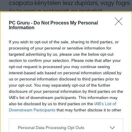
csapata kénytelen lesz duplázni, vagy fogni
és levenni a zsetonjait az asztalról.
PC Gruru -
Do Not Process My Personal
Information
If you wish to opt-out of the sale, sharing to third parties, or
processing of your personal or sensitive information for
targeted advertising by us, please use the below opt-out
section to confirm your selection. Please note that after your
opt-out request is processed you may continue seeing
interest-based ads based on personal information utilized by
us or personal information disclosed to third parties prior to
your opt-out. You may separately opt-out of the further
disclosure of your personal information by third parties on the
IAB’s list of downstream participants. This information may
Brian Heder
also be disclosed by us to third parties on the
IAB’s List of
Downstream Participants
that may further disclose it to other
Brian egy öreg drogfutár a Keys-i
third parties.
csempészet aranykorából. Brian még
mindig a harmadik feleségével, Lorival
Personal Data Processing Opt Outs