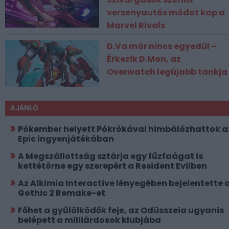
versenyautós módot kap a
Marvel Rivals
D.Va már nincs egyedül –
Érkezik D.Mon, az
Overwatch legújabb tankja
AJÁNLÓ
Pókember helyett Pókrókával himbálózhattok a
Epic ingyenjátékában
A Megszállottság sztárja egy fűzfaágat is
kettétörne egy szerepért a Resident Evilben
Az Alkimia Interactive lényegében bejelentette 
Gothic 2 Remake-et
Főhet a gyűlölködők feje, az Odüsszeia ugyanis
belépett a milliárdosok klubjába