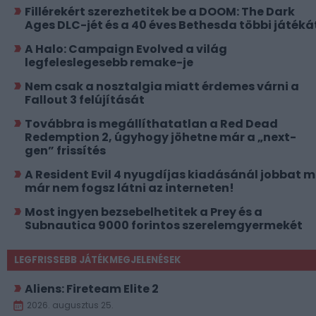
Fillérekért szerezhetitek be a DOOM: The Dark
Ages DLC-jét és a 40 éves Bethesda többi játéká
A Halo: Campaign Evolved a világ
legfeleslegesebb remake-je
Nem csak a nosztalgia miatt érdemes várni a
Fallout 3 felújítását
Továbbra is megállíthatatlan a Red Dead
Redemption 2, úgyhogy jöhetne már a „next-
gen” frissítés
A Resident Evil 4 nyugdíjas kiadásánál jobbat 
már nem fogsz látni az interneten!
Most ingyen bezsebelhetitek a Prey és a
Subnautica 9000 forintos szerelemgyermekét
LEGFRISSEBB JÁTÉKMEGJELENÉSEK
Aliens: Fireteam Elite 2
2026. augusztus 25.