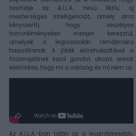
tesztelje az A.I.L.A. nevű fiktív, új
mesterséges intelligenciát, amely arra
kényszeríti, hogy veszélyes
horrorélményeken menjen keresztül,
amelyek a legrosszabb rémálmaira
hasonlítanak. A játék előrehaladtával a
főszereplőnek kezd gondot okozni annak
eldöntése, hogy mi a valóság és mi nem az.
Az
A.I.L.A.
-ban talán az a legérdekesebb,