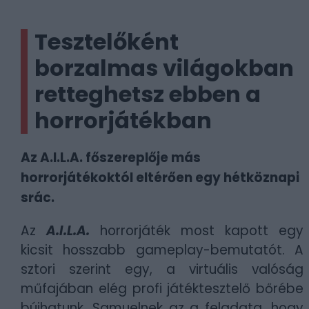
Tesztelőként
borzalmas világokban
retteghetsz ebben a
horrorjátékban
Az A.I.L.A. főszereplője más
horrorjátékoktól eltérően egy hétköznapi
srác.
Az
A.I.L.A.
horrorjáték most kapott egy
kicsit hosszabb gameplay-bemutatót. A
sztori szerint egy, a virtuális valóság
műfajában elég profi játéktesztelő bőrébe
bújhatunk. Samuelnek az a feladata, hogy