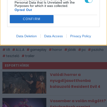
Personal Data that Is Unrelated with the
Purposes for which it was collected.
Opted Out
CONFIRM
Data Deletion
Data Access
Privacy Policy
CÍMKÉK
VR
A.I.L.A
gameplay
horror
játék
pc
pszicho
tesztelő
trailer
ESPORT1 HÍREK
Valódi horror a
nyugdíjasotthonba
kalauzoló Resident Evil 4
Vasember a volán mögött?
Szivárgások szerint