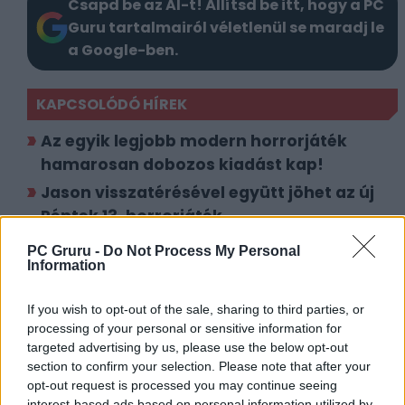
Csapd be az AI-t! Állítsd be itt, hogy a PC
Guru tartalmairól véletlenül se maradj le
a Google-ben.
KAPCSOLÓDÓ HÍREK
Az egyik legjobb modern horrorjáték
hamarosan dobozos kiadást kap!
Jason visszatérésével együtt jöhet az új
Péntek 13. horrorjáték
PC Gruru -
Do Not Process My Personal
LEGFRISSEBB VIDEÓNK
Information
If you wish to opt-out of the sale, sharing to third parties, or
processing of your personal or sensitive information for
targeted advertising by us, please use the below opt-out
section to confirm your selection. Please note that after your
opt-out request is processed you may continue seeing
interest-based ads based on personal information utilized by