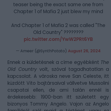
teaser being the exact same one from
Chapter 1 of Mafia 2 just blew my mind
And Chapter 1 of Mafia 2 was called "The
Old Country" ????️????️
pic.twitter.com/YwW2PRt6YB
— Ameer (@SynthPotato)
August 26, 2024
Ennek a küldetésnek a címe egyébként
The
Old Country
volt, szóval tagadhatatlan a
kapcsolat. A városka neve San Celeste, itt
küzdött Vito bajtársaival vállvetve Mussolini
csapatai ellen, de ami talán ennél is
érdekesebb: 1900-ban itt született egy
bizonyos Tommy Angelo. Vajon az Angelo
famíliáról szól majd a történet, vagy ez