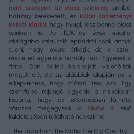
nem szerepelt az olasz szinkron
, amiből
botrány kerekedett, és
külön közleményt
kellett kiadni
, hogy nyugi, lesz benne olasz
szinkron is. Az 1900-as évek szicíliai
alvilágába kalauzoló epizódról csak annyit
tudni, hogy jövőre érkezik, de a sztori
részleteit egyelőre homály fedi. Egyesek a
fiatal Don Salieri kalandjait vízionálták
maguk elé, de az alábbiak alapján az is
elképzelhető, hogy másról lesz szó. Egy
szemfüles rajongó ugyanis a napokban
kiszúrta, hogy az előzetesben látható
városka megegyezik a
Mafia 2
első
küldetésében található helyszínnel:
the town from the Mafia The Old Country