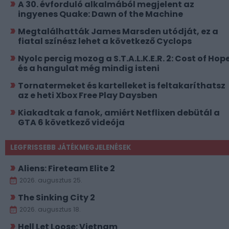
A 30. évforduló alkalmából megjelent az
ingyenes Quake: Dawn of the Machine
Megtalálhatták James Marsden utódját, ez a
fiatal színész lehet a következő Cyclops
Nyolc percig mozog a S.T.A.L.K.E.R. 2: Cost of Hope
és a hangulat még mindig isteni
Tornatermeket és kartelleket is feltakaríthatsz
az e heti Xbox Free Play Daysben
Kiakadtak a fanok, amiért Netflixen debütál a
GTA 6 következő videója
LEGFRISSEBB JÁTÉKMEGJELENÉSEK
Aliens: Fireteam Elite 2
2026. augusztus 25.
The Sinking City 2
2026. augusztus 18.
Hell Let Loose: Vietnam