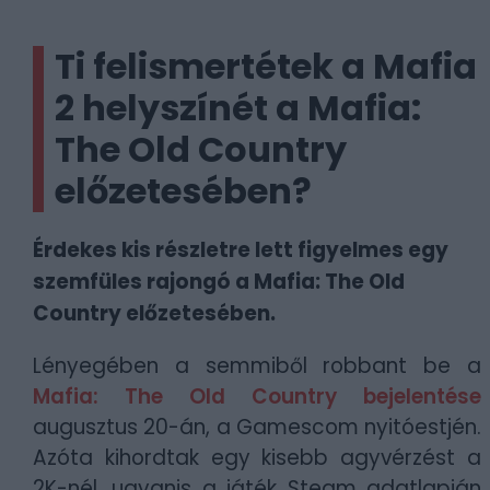
Ti felismertétek a Mafia
2 helyszínét a Mafia:
The Old Country
előzetesében?
Érdekes kis részletre lett figyelmes egy
szemfüles rajongó a Mafia: The Old
Country előzetesében.
Lényegében a semmiből robbant be a
Mafia: The Old Country bejelentése
augusztus 20-án, a Gamescom nyitóestjén.
Azóta kihordtak egy kisebb agyvérzést a
2K-nél, ugyanis a játék Steam adatlapján