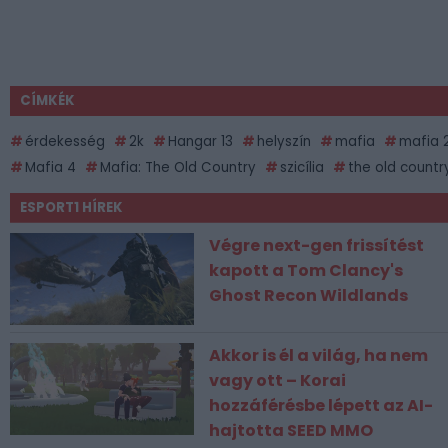
CÍMKÉK
érdekesség
2k
Hangar 13
helyszín
mafia
mafia 
Mafia 4
Mafia: The Old Country
szicília
the old countr
ESPORT1 HÍREK
Végre next-gen frissítést
kapott a Tom Clancy's
Ghost Recon Wildlands
Akkor is él a világ, ha nem
vagy ott – Korai
hozzáférésbe lépett az AI-
hajtotta SEED MMO