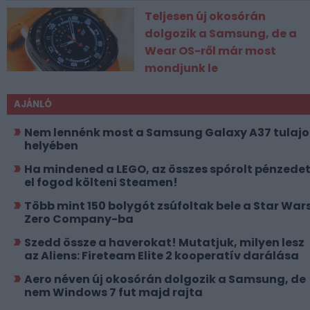
Teljesen új okosórán
dolgozik a Samsung, de a
Wear OS-ről már most
mondjunk le
AJÁNLÓ
Nem lennénk most a Samsung Galaxy A37 tulajo
helyében
Ha mindened a LEGO, az összes spórolt pénzede
el fogod költeni Steamen!
Több mint 150 bolygót zsúfoltak bele a Star Wars
Zero Company-ba
Szedd össze a haverokat! Mutatjuk, milyen lesz
az Aliens: Fireteam Elite 2 kooperatív darálása
Aero néven új okosórán dolgozik a Samsung, de
nem Windows 7 fut majd rajta