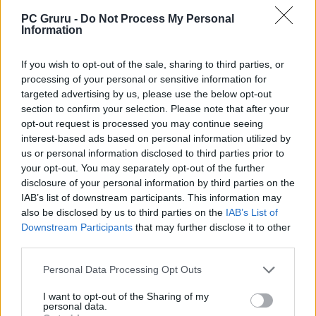
legendás Mafia legújabb része
PC Gruru -
Do Not Process My Personal
Az 1900-as évek olasz alvilágába visz a
Information
Mafia: The Old Country
Olaszországban játszódik az új Mafia, de
If you wish to opt-out of the sale, sharing to third parties, or
mégsem lesz benne olasz szinkron
processing of your personal or sensitive information for
targeted advertising by us, please use the below opt-out
Mindenki megnyugodhat, maximálisan
section to confirm your selection. Please note that after your
autentikus lesz a Mafia: The Old Country
opt-out request is processed you may continue seeing
interest-based ads based on personal information utilized by
us or personal information disclosed to third parties prior to
LEGFRISSEBB VIDEÓNK
your opt-out. You may separately opt-out of the further
disclosure of your personal information by third parties on the
IAB’s list of downstream participants. This information may
also be disclosed by us to third parties on the
IAB’s List of
Downstream Participants
that may further disclose it to other
third parties.
Personal Data Processing Opt Outs
I want to opt-out of the Sharing of my
personal data.