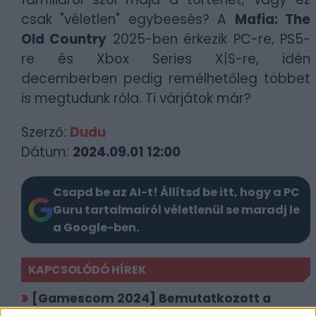
csak "véletlen" egybeesés?
A
Mafia: The
Old Country
2025-ben érkezik PC-re, PS5-
re és Xbox Series X|S-re, idén
decemberben pedig remélhetőleg többet
is megtudunk róla. Ti várjátok már?
Szerző:
Dudu
Dátum:
2024.09.01 12:00
Csapd be az AI-t! Állítsd be itt, hogy a PC
Guru tartalmairól véletlenül se maradj le
a Google-ben.
KAPCSOLÓDÓ HÍREK
[Gamescom 2024] Bemutatkozott a