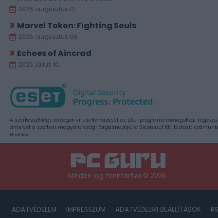
2026. augusztus 13.
Marvel Tokon: Fighting Souls
2026. augusztus 06.
Echoes of Aincrad
2026. július 10.
A szerkesztőségi anyagok vírusellenőrzését az ESET programcsomagokkal végezzü
amelyet a szoftver magyarországi forgalmazója, a Sicontact Kft. biztosít számunk
Hirdetés
Minden jog fenntartva © 2026
ADATVÉDELEM
IMPRESSZUM
ADATVÉDELMI BEÁLLÍTÁSOK
R