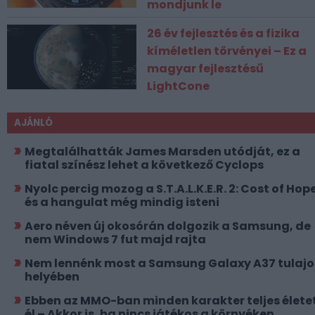
mondjunk le
26 év fejlesztés és a fizika
kíméletlen törvényei – Ez a
magyar fejlesztésű
LightCone
AJÁNLÓ
Megtalálhatták James Marsden utódját, ez a
fiatal színész lehet a következő Cyclops
Nyolc percig mozog a S.T.A.L.K.E.R. 2: Cost of Hope
és a hangulat még mindig isteni
Aero néven új okosórán dolgozik a Samsung, de
nem Windows 7 fut majd rajta
Nem lennénk most a Samsung Galaxy A37 tulajo
helyében
Ebben az MMO-ban minden karakter teljes élete
él – Akkor is, ha nincs játékos a környéken