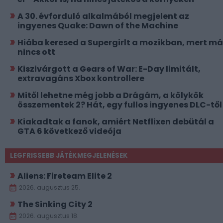
A 30. évforduló alkalmából megjelent az
ingyenes Quake: Dawn of the Machine
Hiába keresed a Supergirlt a mozikban, mert má
nincs ott
Kiszivárgott a Gears of War: E-Day limitált,
extravagáns Xbox kontrollere
Mitől lehetne még jobb a Drágám, a kölykök
összementek 2? Hát, egy fullos ingyenes DLC-től
Kiakadtak a fanok, amiért Netflixen debütál a
GTA 6 következő videója
LEGFRISSEBB JÁTÉKMEGJELENÉSEK
Aliens: Fireteam Elite 2
2026. augusztus 25.
The Sinking City 2
2026. augusztus 18.