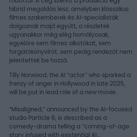
robottal. A cég szerint a produkció egy
hibrid megoldás lesz, amelyben klasszikus
filmes szakemberek és AI-specialisták
dolgoznak majd együtt, a részletek
ugyanakkor még elég homályosak,
egyelőre sem filmes alkotókat, sem
forgatókönyvírót, sem pedig rendezőt nem
jelentettek be hozzá.
Tilly Norwood, the AI “actor” who sparked a
frenzy of anger in Hollywood in late 2025,
will be put in lead role of a new movie.
“Misaligned,” announced by the AI-focused
studio Particle 6, is described as a
comedy-drama telling a “coming-of-age
story infused with existential AI…