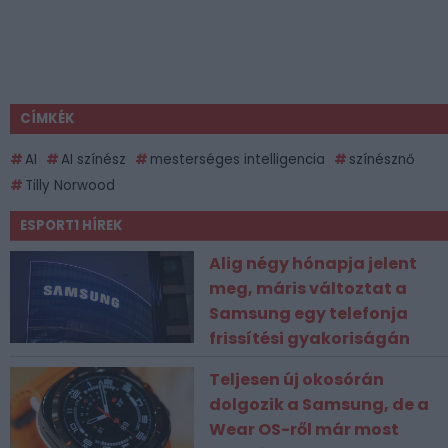
CÍMKÉK
AI
AI színész
mesterséges intelligencia
színésznő
Tilly Norwood
ESPORT1 HÍREK
Alig négy hónapja jelent
meg, máris változtat a
Samsung egy telefonja
frissítési gyakoriságán
Teljesen új okosórán
dolgozik a Samsung, de a
Wear OS-ről már most