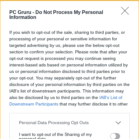
Guru tartalmairól véletlenül se maradj le
a Google-ben.
PC Gruru -
Do Not Process My Personal
Information
KAPCSOLÓDÓ HÍREK
If you wish to opt-out of the sale, sharing to third parties, or
processing of your personal or sensitive information for
James Cameron megnyugtatott
targeted advertising by us, please use the below opt-out
mindenkit: tilos volt az AI használata az
section to confirm your selection. Please note that after your
Avatar: Tűz és hamuban
opt-out request is processed you may continue seeing
interest-based ads based on personal information utilized by
us or personal information disclosed to third parties prior to
LEGFRISSEBB VIDEÓNK
your opt-out. You may separately opt-out of the further
disclosure of your personal information by third parties on the
IAB’s list of downstream participants. This information may
also be disclosed by us to third parties on the
IAB’s List of
Downstream Participants
that may further disclose it to other
third parties.
Personal Data Processing Opt Outs
I want to opt-out of the Sharing of my
personal data.