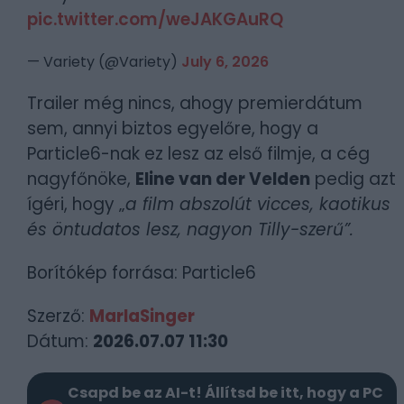
pic.twitter.com/weJAKGAuRQ
— Variety (@Variety)
July 6, 2026
Trailer még nincs, ahogy premierdátum
sem, annyi biztos egyelőre, hogy a
Particle6-nak ez lesz az első filmje, a cég
nagyfőnöke,
Eline van der Velden
pedig azt
ígéri, hogy „
a film abszolút vicces, kaotikus
és öntudatos lesz, nagyon Tilly-szerű”.
Borítókép forrása: Particle6
Szerző:
MarlaSinger
Dátum:
2026.07.07 11:30
Csapd be az AI-t! Állítsd be itt, hogy a PC