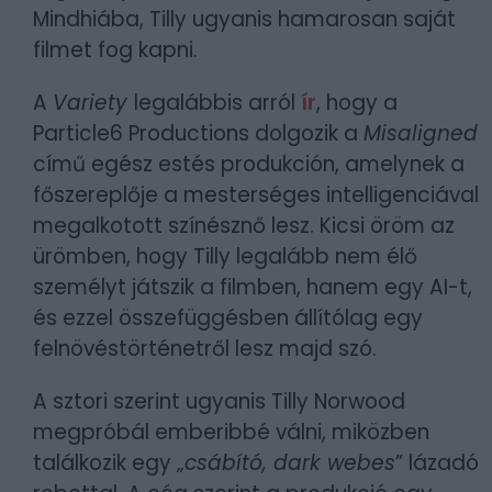
Mindhiába, Tilly ugyanis hamarosan saját
filmet fog kapni.
A
Variety
legalábbis arról
ír
, hogy a
Particle6 Productions dolgozik a
Misaligned
című egész estés produkción, amelynek a
főszereplője a mesterséges intelligenciával
megalkotott színésznő lesz. Kicsi öröm az
ürömben, hogy Tilly legalább nem élő
személyt játszik a filmben, hanem egy AI-t,
és ezzel összefüggésben állítólag egy
felnövéstörténetről lesz majd szó.
A sztori szerint ugyanis Tilly Norwood
megpróbál emberibbé válni, miközben
találkozik egy „
csábító, dark webes
” lázadó