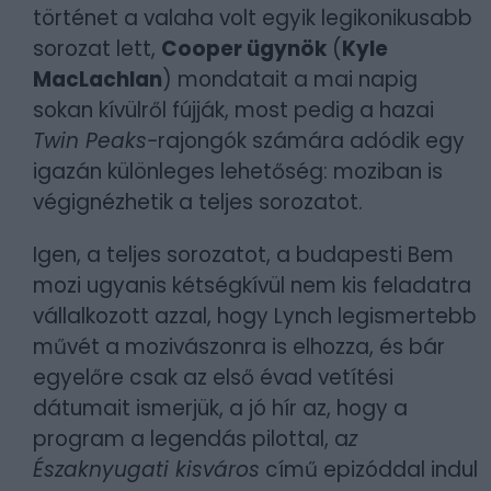
történet a valaha volt egyik legikonikusabb
sorozat lett,
Cooper ügynök
(
Kyle
MacLachlan
) mondatait a mai napig
sokan kívülről fújják, most pedig a hazai
Twin Peaks-
rajongók számára adódik egy
igazán különleges lehetőség: moziban is
végignézhetik a teljes sorozatot.
Igen, a teljes sorozatot, a budapesti Bem
mozi ugyanis kétségkívül nem kis feladatra
vállalkozott azzal, hogy Lynch legismertebb
művét a mozivászonra is elhozza, és bár
egyelőre csak az első évad vetítési
dátumait ismerjük, a jó hír az, hogy a
program a legendás pilottal, a
z
Északnyugati kisváros
című epizóddal indul