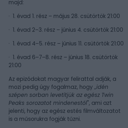
majd:
· 1. évad 1. rész – május 28. csütörtök 21:00
· 1. évad 2–3. rész – június 4. csütörtök 21:00
· 1. évad 4–5. rész – június 11. csütörtök 21:00
· 1. évad 6–7–8. rész – június 18. csütörtök
21:00
Az epizódokat magyar felirattal adják, a
mozi pedig úgy fogalmaz, hogy „
idén
szépen sorban levetítjük az egész Twin
Peaks sorozatot mindenestől
", ami azt
jelenti, hogy az egész estés filmváltozatot
is a műsorukra fogják tűzni.