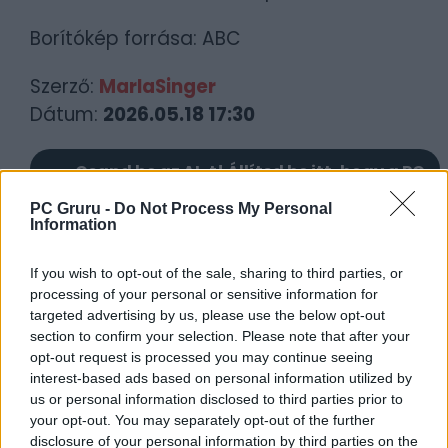
Borítókép forrása: ABC
Szerző:
MarlaSinger
Dátum:
2026.05.18 17:30
Csapd be az AI-t! Állítsd be itt, hogy a PC
Guru tartalmairól véletlenül se maradj le
PC Gruru -
Do Not Process My Personal
a Google-ben.
Information
If you wish to opt-out of the sale, sharing to third parties, or
KAPCSOLÓDÓ HÍREK
processing of your personal or sensitive information for
targeted advertising by us, please use the below opt-out
Egyesek már a Twin Peakshez
section to confirm your selection. Please note that after your
hasonlítgatják az új Star Wars-sorozatot
opt-out request is processed you may continue seeing
Ma van az évfordulója annak, hogy
interest-based ads based on personal information utilized by
us or personal information disclosed to third parties prior to
Cooper ügynök megérkezett Twin Peaks-
your opt-out. You may separately opt-out of the further
be
disclosure of your personal information by third parties on the