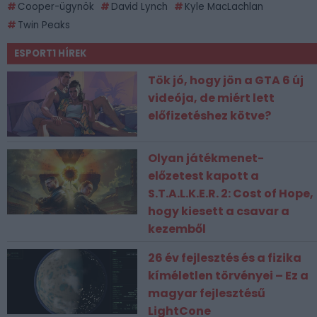
Cooper-ügynök
David Lynch
Kyle MacLachlan
Twin Peaks
ESPORT1 HÍREK
Tök jó, hogy jön a GTA 6 új
videója, de miért lett
előfizetéshez kötve?
Olyan játékmenet-
előzetest kapott a
S.T.A.L.K.E.R. 2: Cost of Hope,
hogy kiesett a csavar a
kezemből
26 év fejlesztés és a fizika
kíméletlen törvényei – Ez a
magyar fejlesztésű
LightCone