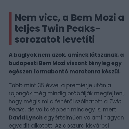
Nem vicc, a Bem Mozi a
teljes Twin Peaks-
sorozatot levetíti
A baglyok nem azok, aminek látszanak, a
budapesti Bem Mozi viszont tényleg egy
egészen formabontó maratonra készül.
Több mint 35 évvel a premierje után a
rajongók még mindig próbálják megfejteni,
hogy mégis mi a fenéről szólhatott a
Twin
Peaks
, de voltaképpen mindegy is, mert
David Lynch
egyértelműen valami nagyon
egyedit alkotott. Az abszurd kisvárosi