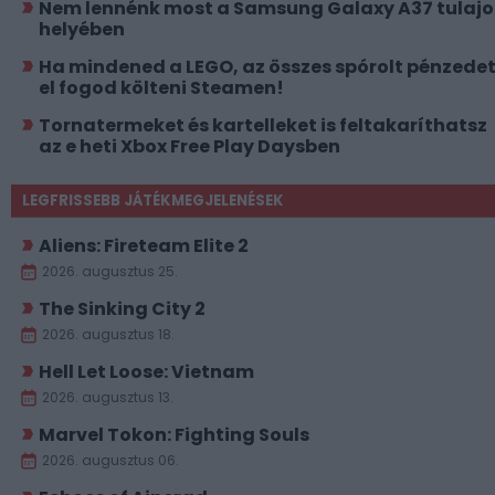
Nem lennénk most a Samsung Galaxy A37 tulajo
helyében
Ha mindened a LEGO, az összes spórolt pénzede
el fogod költeni Steamen!
Tornatermeket és kartelleket is feltakaríthatsz
az e heti Xbox Free Play Daysben
LEGFRISSEBB JÁTÉKMEGJELENÉSEK
Aliens: Fireteam Elite 2
2026. augusztus 25.
The Sinking City 2
2026. augusztus 18.
Hell Let Loose: Vietnam
2026. augusztus 13.
Marvel Tokon: Fighting Souls
2026. augusztus 06.