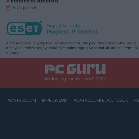
Echoes of Aincrad
2026. július 10.
A szerkesztőségi anyagok vírusellenőrzését az ESET programcsomagokkal végezzü
amelyet a szoftver magyarországi forgalmazója, a Sicontact Kft. biztosít számunk
Hirdetés
Minden jog fenntartva © 2026
ADATVÉDELEM
IMPRESSZUM
ADATVÉDELMI BEÁLLÍTÁSOK
R