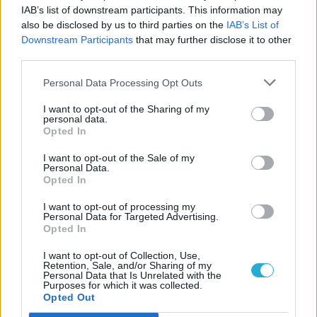
Megvan rá az esély, hogy egyszer
IAB’s list of downstream participants. This information may
also be disclosed by us to third parties on the
IAB’s List of
visszatér a Twin Peaks
Downstream Participants
that may further disclose it to other
third parties.
LEGFRISSEBB VIDEÓNK
Personal Data Processing Opt Outs
I want to opt-out of the Sharing of my
personal data.
Opted In
I want to opt-out of the Sale of my
Personal Data.
Opted In
I want to opt-out of processing my
Personal Data for Targeted Advertising.
Opted In
I want to opt-out of Collection, Use,
Retention, Sale, and/or Sharing of my
Personal Data that Is Unrelated with the
Purposes for which it was collected.
Opted Out