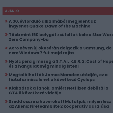
AJÁNLÓ
A 30. évforduló alkalmából megjelent az
ingyenes Quake: Dawn of the Machine
Több mint 150 bolygót zsúfoltak bele a Star Wars
Zero Company-ba
Aero néven új okosórán dolgozik a Samsung, de
nem Windows 7 fut majd rajta
Nyolc percig mozog a S.T.A.L.K.E.R. 2: Cost of Hope
és a hangulat még mindig isteni
Megtalálhatták James Marsden utódját, ez a
fiatal színész lehet a következő Cyclops
Kiakadtak a fanok, amiért Netflixen debütál a
GTA 6 következő videója
Szedd össze a haverokat! Mutatjuk, milyen lesz
az Aliens: Fireteam Elite 2 kooperatív darálása