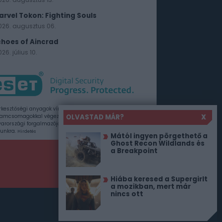
arvel Tokon: Fighting Souls
026. augusztus 06.
choes of Aincrad
26. július 10.
rkesztőségi anyagok vírusellenőrzését az ESET
OLVASTAD MÁR?
X
amcsomagokkal végezzük, amelyet a szoftver
rországi forgalmazója, a Sicontact Kft. biztosít
unkra.
Hirdetés
Mától ingyen pörgethető a
Ghost Recon Wildlands és
a Breakpoint
Hiába keresed a Supergirlt
a mozikban, mert már
nincs ott