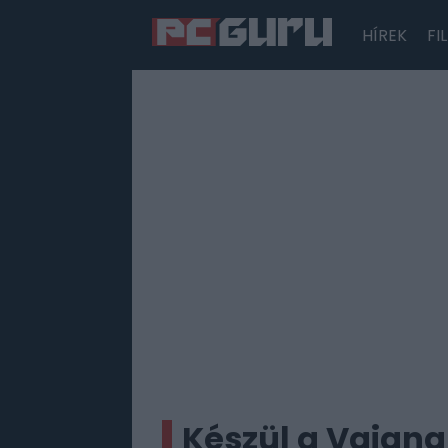
HÍREK
FI
Hírek
Film
Sorozatok
Játékok
Tesztek
Készül a Vaiana