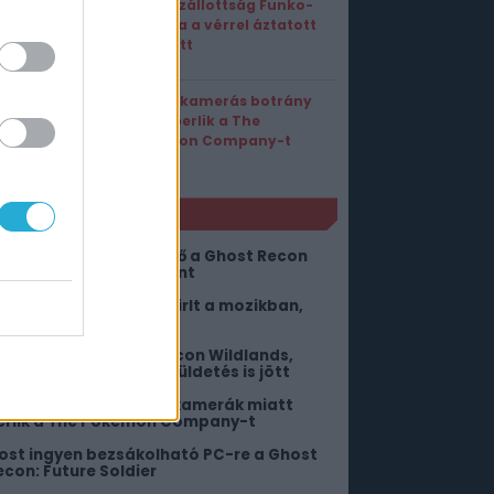
A Megszállottság Funko-
figurája a vérrel áztatott
Nikki lett
Rejtett kamerás botrány
miatt perlik a The
Pokémon Company-t
NLÓ
ától ingyen pörgethető a Ghost Recon
ildlands és a Breakpoint
iába keresed a Supergirlt a mozikban,
ert már nincs ott
tt a next-gen Ghost Recon Wildlands,
mihez egy vadonatúj küldetés is jött
 mosdókban elrejtett kamerák miatt
erlik a The Pokémon Company-t
ost ingyen bezsákolható PC-re a Ghost
econ: Future Soldier