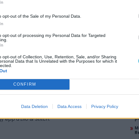
In
o opt-out of the Sale of my Personal Data.
In
to opt-out of processing my Personal Data for Targeted
ing.
In
o opt-out of Collection, Use, Retention, Sale, and/or Sharing
AJÁ
ersonal Data that Is Unrelated with the Purposes for which it
lected.
Out
M
W
CONFIRM
H
s változatnak egyelőre nem jósolnak túl nagy
m
et. Legalábbis egyes becslések
szerint
az
I
5–80 millió dollárt hozhat
Thomas Kail
a
Data Deletion
Data Access
Privacy Policy
 élőszereplős Disney-produkciók rajtjától, mint
A
gy épp a
Lilo & Stitch
.
p
M
R