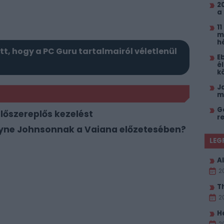
2
a
1
m
h
itt, hogy a PC Guru tartalmairól véletlenül
E
él
k
J
m
G
lőszereplős kezelést
r
ayne Johnsonnak a Vaiana előzetesében?
LEG
Al
2
T
2
H
2