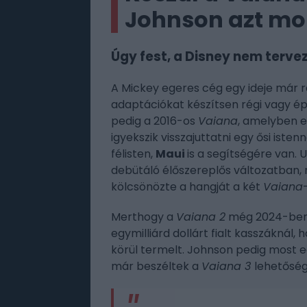
Johnson azt mo
Úgy fest, a Disney nem tervez
A Mickey egeres cég egy ideje már r
adaptációkat készítsen régi vagy ép
pedig a 2016-os
Vaiana
, amelyben e
igyekszik visszajuttatni egy ősi iste
félisten,
Maui
is a segítségére van. 
debütáló élőszereplős változatban, 
kölcsönözte a hangját a két
Vaiana
Merthogy a
Vaiana 2
még 2024-ben f
egymilliárd dollárt fialt kasszáknál,
körül termelt. Johnson pedig most eg
már beszéltek a
Vaiana 3
lehetőségé