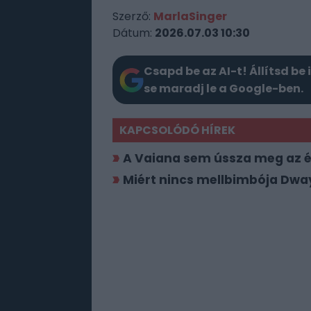
Szerző:
MarlaSinger
Dátum:
2026.07.03 10:30
Csapd be az AI-t! Állítsd be 
se maradj le a Google-ben.
KAPCSOLÓDÓ HÍREK
A Vaiana sem ússza meg az é
Miért nincs mellbimbója Dw