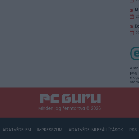
M
2
E
20
A sze
progr
magya
szám
Minden jog fenntartva © 2026
ADATVÉDELEM
IMPRESSZUM
ADATVÉDELMI BEÁLLÍTÁSOK
RSS