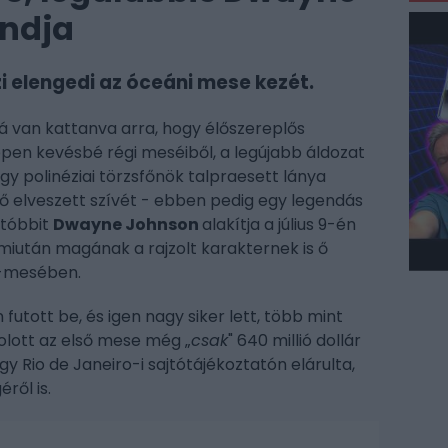
ndja
i elengedi az óceáni mese kezét.
á van kattanva arra, hogy élőszereplős
pen kevésbé régi meséiből, a legújabb áldozat
gy polinéziai törzsfőnök talpraesett lánya
nnő elveszett szívét - ebben pedig egy legendás
Utóbbit
Dwayne Johnson
alakítja a július 9-én
miután magának a rajzolt karakternek is ő
-mesében.
utott be, és igen nagy siker lett, több mint
 holott az első mese még „
csak
" 640 millió dollár
y Rio de Janeiro-i sajtótájékoztatón elárulta,
ről is.