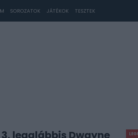
LM
SOROZATOK
JÁTÉKOK
TESZTEK
 3, legalábbis Dwayne
LEG