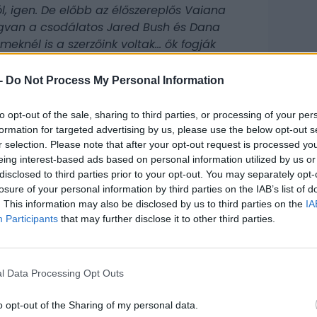
l, igen. De előbb az élőszereplős Vaiana
egvan a csodálatos Jared Bush és Dana
ilmeknél is a szerzőink voltak… ők fogják
-
Do Not Process My Personal Information
etovált félistent alakító színész, vagyis a
to opt-out of the sale, sharing to third parties, or processing of your per
nik egyelőre valószínűnek, hogy a Disney-féle
formation for targeted advertising by us, please use the below opt-out s
ilógiává bővülhet, ami nem is annyira meglepő,
r selection. Please note that after your opt-out request is processed y
CÍM
eing interest-based ads based on personal information utilized by us or
disclosed to third parties prior to your opt-out. You may separately opt-
Dw
losure of your personal information by third parties on the IAB’s list of
. This information may also be disclosed by us to third parties on the
IA
Tho
Participants
that may further disclose it to other third parties.
ESP
l Data Processing Opt Outs
o opt-out of the Sharing of my personal data.