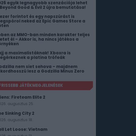
026 egyik legnagyobb szenzációja lehet
 Beyond Good & Evil 2 újra bemutatása!
1 ezer forintot és egy napszúrást is
egspórol neked az Epic Games Store a
éten
bben az MMO-ban minden karakter teljes
etet él – Akkor is, ha nincs játékos a
örnyéken
ajj a maximalistáknak! Xboxra is
egérkeznek a platina trófeák
odzilla nem siet sehova – majdnem
ekordhosszú lesz a Godzilla Minus Zero
FRISSEBB JÁTÉKMEGJELENÉSEK
iens: Fireteam Elite 2
026. augusztus 25.
he Sinking City 2
026. augusztus 18.
ell Let Loose: Vietnam
026. augusztus 13.