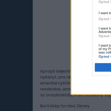
Opted 
I want t
Opted 
I want 
Advertis
Opted 
I want t
of my P
was col
Opted 
Apropó teljesítmény, az élőszereplő
nyitányt, ami némiképp meglepő leh
amerikai nyitóhétvégén körülbelül 6
rendezése, amellyel elmaradna olyan
Az oroszlánkirály,
A kis hableány
va
Borítókép forrása: Disney