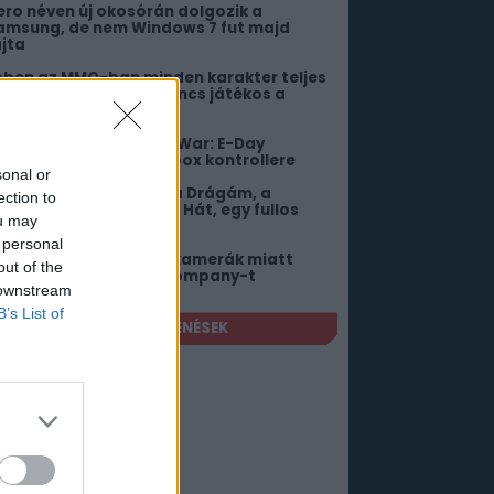
ero néven új okosórán dolgozik a
amsung, de nem Windows 7 fut majd
ajta
bben az MMO-ban minden karakter teljes
etet él – Akkor is, ha nincs játékos a
örnyéken
iszivárgott a Gears of War: E-Day
imitált, extravagáns Xbox kontrollere
sonal or
itől lehetne még jobb a Drágám, a
ection to
ölykök összementek 2? Hát, egy fullos
ou may
ngyenes DLC-től!
 personal
 mosdókban elrejtett kamerák miatt
out of the
erlik a The Pokémon Company-t
 downstream
B’s List of
FRISSEBB JÁTÉKMEGJELENÉSEK
iens: Fireteam Elite 2
026. augusztus 25.
he Sinking City 2
026. augusztus 18.
ell Let Loose: Vietnam