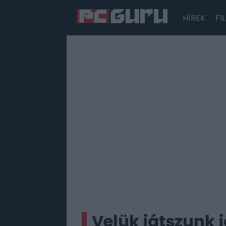
HÍREK
FI
Hírek
Film
Sorozatok
Játékok
Tesztek
Velük játszunk j