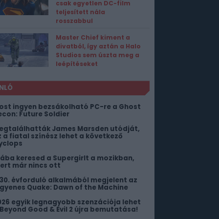
csak egyetlen DC-film
teljesített nála
rosszabbul
Master Chief kiment a
divatból, így aztán a Halo
Studios sem úszta meg a
leépítéseket
NLÓ
ost ingyen bezsákolható PC-re a Ghost
econ: Future Soldier
egtalálhatták James Marsden utódját,
z a fiatal színész lehet a következő
yclops
iába keresed a Supergirlt a mozikban,
ert már nincs ott
 30. évforduló alkalmából megjelent az
ngyenes Quake: Dawn of the Machine
026 egyik legnagyobb szenzációja lehet
 Beyond Good & Evil 2 újra bemutatása!