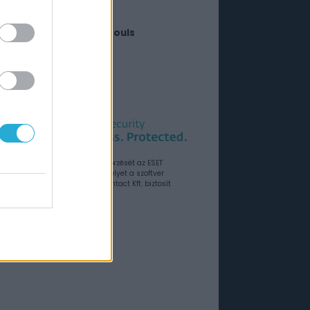
026. augusztus 13.
arvel Tokon: Fighting Souls
026. augusztus 06.
choes of Aincrad
26. július 10.
rkesztőségi anyagok vírusellenőrzését az ESET
amcsomagokkal végezzük, amelyet a szoftver
rországi forgalmazója, a Sicontact Kft. biztosít
unkra.
Hirdetés