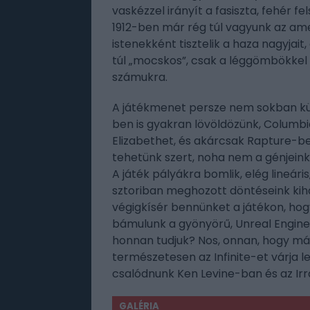
vaskézzel irányít a fasiszta, fehér
1912-ben már rég túl vagyunk az ame
istenekként tisztelik a haza nagyjait
túl „mocskos”, csak a léggömbökkel 
számukra.
A játékmenet persze nem sokban külö
ben is gyakran lövöldözünk, Columbi
Elizabethet, és akárcsak Rapture-be
tehetünk szert, noha nem a génjeink
A játék pályákra bomlik, elég lineári
sztoriban meghozott döntéseink kiha
végigkísér bennünket a játékon, hog
bámulunk a gyönyörű, Unreal Engine 
honnan tudjuk? Nos, onnan, hogy már
természetesen az Infinite-et várja 
csalódnunk Ken Levine-ban és az Ir
GALÉRIA