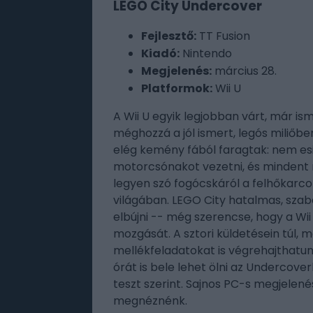
LEGO City Undercover
Fejlesztő:
TT Fusion
Kiadó:
Nintendo
Megjelenés:
március 28.
Platformok:
Wii U
A Wii U egyik legjobban várt, már is
méghozzá a jól ismert, legós miliőbe
elég kemény fából faragtak: nem esi
motorcsónakot vezetni, és mindent 
legyen szó fogócskáról a felhőkarco
világában. LEGO City hatalmas, sza
elbújni -- még szerencse, hogy a W
mozgását. A sztori küldetésein túl, m
mellékfeladatokat is végrehajthatun
órát is bele lehet ölni az Undercover
teszt szerint. Sajnos PC-s megjelen
megnéznénk.