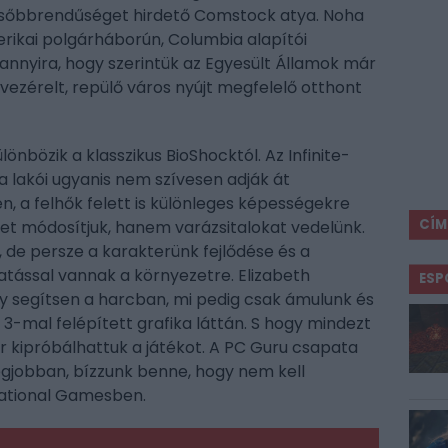
 felsőbbrendűséget hirdető Comstock atya. Noha
rikai polgárháborún, Columbia alapítói
, annyira, hogy szerintük az Egyesült Államok már
vezérelt, repülő város nyújt megfelelő otthont
nbözik a klasszikus BioShocktól. Az Infinite-
a lakói ugyanis nem szívesen adják át
n, a felhők felett is különleges képességekre
CÍM
et módosítjuk, hanem varázsitalokat vedelünk.
s, de persze a karakterünk fejlődése és a
tással vannak a környezetre. Elizabeth
ESP
y segítsen a harcban, mi pedig csak ámulunk és
3-mal felépített grafika láttán. S hogy mindezt
 kipróbálhattuk a játékot. A PC Guru csapata
legjobban, bízzunk benne, hogy nem kell
rational Gamesben.