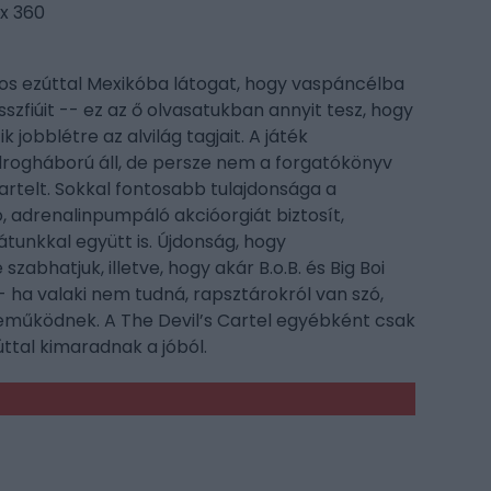
ox 360
dos ezúttal Mexikóba látogat, hogy vaspáncélba
zfiúit -- ez az ő olvasatukban annyit tesz, hogy
jobblétre az alvilág tagjait. A játék
rogháború áll, de persze nem a forgatókönyv
Cartelt. Sokkal fontosabb tulajdonsága a
 adrenalinpumpáló akcióorgiát biztosít,
unkkal együtt is. Újdonság, hogy
zabhatjuk, illetve, hogy akár B.o.B. és Big Boi
-- ha valaki nem tudná, rapsztárokról van szó,
reműködnek. A The Devil’s Cartel egyébként csak
ttal kimaradnak a jóból.