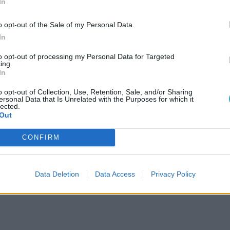
In
enek egymással, míg viszont a CS-ben rendre
2
(túszmentés, bombatelepítés), addig a TI-ben
M
o opt-out of the Sale of my Personal Data.
ugyanakkor más élmény: előfordulhat, hogy egy
2
In
máskor pedig egy autós üldözés kellős közepébe
E
játéktervezés, sok fegyver és átlagos, de a
to opt-out of processing my Personal Data for Targeted
20
ing.
mgyors) grafika társul. Üröm az örömben, hogy a
In
ra érvényes. Trükközéssel nálunk is elérhető
ogram, de a teljesen hivatalos európai premier
o opt-out of Collection, Use, Retention, Sale, and/or Sharing
ersonal Data that Is Unrelated with the Purposes for which it
lected.
Out
A sze
progr
magya
CONFIRM
szám
el
Data Deletion
Data Access
Privacy Policy