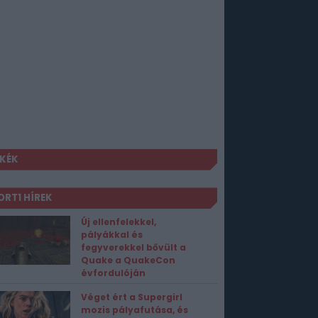
KÉK
ORT1 HÍREK
Új ellenfelekkel,
pályákkal és
fegyverekkel bővült a
Quake a QuakeCon
évfordulóján
Véget ért a Supergirl
mozis pályafutása, és