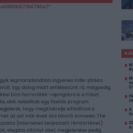
AJÁ
M
R
M
 egyik legmaradandóbb ingyenes indie-játéka
e
ikerült. Egy dolog miatt emlékezünk rá, mégpedig,
C
kkel bíró horroráték-rajongókra is a frászt
H
m
te, akik nekiálltak egy fizetős program
gjelenik, hogy megkísérelje elhódítani a
A
i
ímet az azt már évek óta bitorló Amnesia: The
ypasta (interneten terjesztett rémtörténet)
2
a
lak, elegáns öltönyt visel, megjelenése pedig