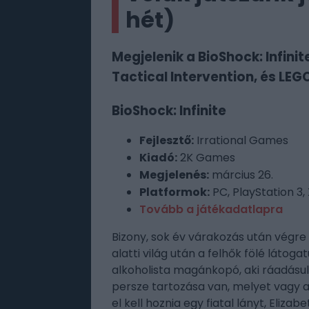
hét)
Megjelenik a BioShock: Infinite
Tactical Intervention, és LEG
BioShock: Infinite
Fejlesztő:
Irrational Games
Kiadó:
2K Games
Megjelenés:
március 26.
Platformok:
PC, PlayStation 3,
Tovább a játékadatlapra
Bizony, sok év várakozás után végre 
alatti világ után a felhők fölé látog
alkoholista magánkopó, aki ráadásu
persze tartozása van, melyet vagy az
el kell hoznia egy fiatal lányt, Eliz