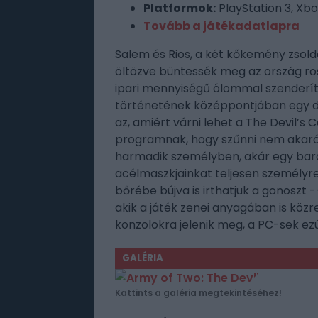
Platformok:
PlayStation 3, Xb
Tovább a játékadatlapra
Salem és Rios, a két kőkemény zsol
öltözve büntessék meg az ország ross
ipari mennyiségű ólommal szenderítik 
történetének középpontjában egy d
az, amiért várni lehet a The Devil’s 
programnak, hogy szűnni nem akaró,
harmadik személyben, akár egy barát
acélmaszkjainkat teljesen személyre s
bőrébe bújva is irthatjuk a gonoszt 
akik a játék zenei anyagában is köz
konzolokra jelenik meg, a PC-sek ezú
GALÉRIA
Kattints a galéria megtekintéséhez!