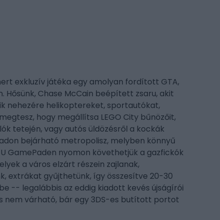
mert exkluzív játéka egy amolyan fordított GTA,
n. Hősünk, Chase McCain beépített zsaru, akit
k nehezére helikoptereket, sportautókat,
megtesz, hogy megállítsa LEGO City bűnözőit,
lók tetején, vagy autós üldözésről a kockák
badon bejárható metropolisz, melyben könnyű
ii U GamePaden nyomon követhetjük a gazfickók
elyek a város elzárt részein zajlanak,
k, extrákat gyűjthetünk, így összesítve 20-30
be -- legalábbis az eddig kiadott kevés újságírói
és nem várható, bár egy 3DS-es butított portot