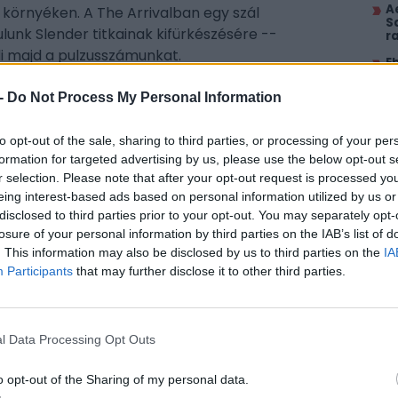
A
környéken. A The Arrivalban egy szál
S
lunk Slender titkainak kifürkészésére --
r
i majd a pulzusszámunkat.
E
él
k
-
Do Not Process My Personal Information
K
l
to opt-out of the sale, sharing to third parties, or processing of your per
M
formation for targeted advertising by us, please use the below opt-out s
k
r selection. Please note that after your opt-out request is processed y
i
eing interest-based ads based on personal information utilized by us or
A
disclosed to third parties prior to your opt-out. You may separately opt-
p
losure of your personal information by third parties on the IAB’s list of
. This information may also be disclosed by us to third parties on the
IA
LEG
Participants
that may further disclose it to other third parties.
Al
2
 notórius késő a héten: végre megjelenik a
l Data Processing Opt Outs
T
mely a Counter-Strike alkotója, Minh Le fejéből
2
o opt-out of the Sharing of my personal data.
multiplayerre kihegyezett FPS-t kapunk, melyben a
H