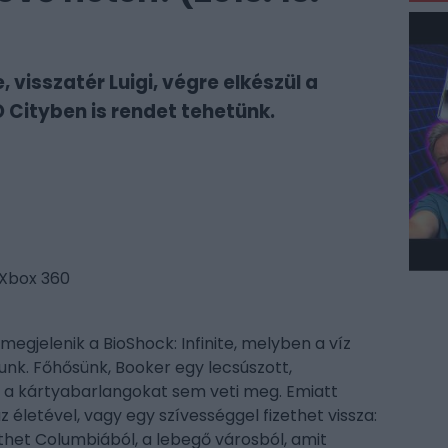
, visszatér Luigi, végre elkészül a
O Cityben is rendet tehetünk.
 Xbox 360
megjelenik a BioShock: Infinite, melyben a víz
atunk. Főhősünk, Booker egy lecsúszott,
l a kártyabarlangokat sem veti meg. Emiatt
 életével, vagy egy szívességgel fizethet vissza:
abethet Columbiából, a lebegő városból, amit