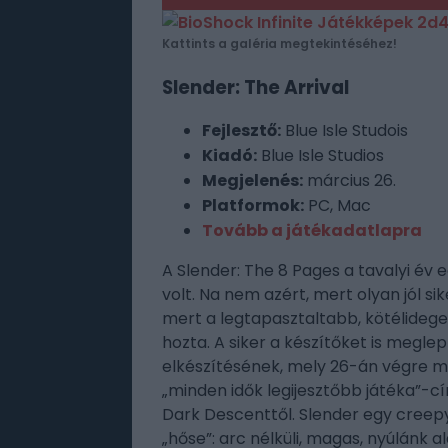
Kattints a galéria megtekintéséhez!
Slender: The Arrival
Fejlesztő:
Blue Isle Studois
Kiadó:
Blue Isle Studios
Megjelenés:
március 26.
Platformok:
PC, Mac
Tovább a játékadatlapra
A Slender: The 8 Pages a tavalyi év
volt. Na nem azért, mert olyan jól s
mert a legtapasztaltabb, kötélidege
hozta. A siker a készítőket is meglep
elkészítésének, mely 26-án végre me
„minden idők legijesztőbb játéka”-c
Dark Descenttől. Slender egy creep
„hőse”: arc nélküli, magas, nyúlánk a