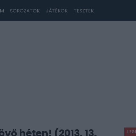
LM
SOROZATOK
JÁTÉKOK
TESZTEK
övő héten! (2013. 13.
LEG