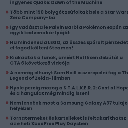
ingyenes Quake: Dawn of the Machine
Több mint 150 bolygót zsúfoltak bele a Star Wars
Zero Company-ba
Így vadászta le Palvin Barbi a Pokémon expón a
egyik kedvenc kártyáját
Ha mindened a LEGO, az összes spórolt pénzede
el fogod költeni Steamen!
Kiakadtak a fanok, amiért Netflixen debütál a
GTA 6 következő videója
A nemrég elhunyt Sam Neill is szerepelni fog a T
Legend of Zelda-filmben
Nyolc percig mozog a S.T.A.L.K.E.R. 2: Cost of Hope
és a hangulat még mindig isteni
Nem lennénk most a Samsung Galaxy A37 tulajo
helyében
Tornatermeket és kartelleket is feltakaríthatsz
az e heti Xbox Free Play Daysben