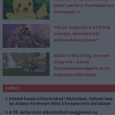
miatt perlik a The Pokémon
Company-t
Tök jó, hogy jön a GTA 6 új
videója, de miért lett
előfizetéshez kötve?
Akkor is él a világ, ha nem
vagy ott – Korai
hozzáférésbe lépett az AI-
hajtotta SEED MMO
AJÁNLÓ
Szedd össze a haverokat! Mutatjuk, milyen lesz
az Aliens: Fireteam Elite 2 kooperatív darálása
A 30. évforduló alkalmából megjelent az