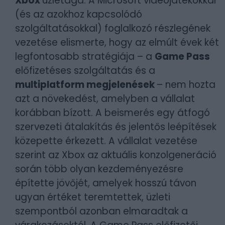
Xbox
üzletága. A Microsoft videojátékokkal
(és az azokhoz kapcsolódó
szolgáltatásokkal) foglalkozó részlegének
vezetése elismerte, hogy az elmúlt évek két
legfontosabb stratégiája – a
Game Pass
előfizetéses szolgáltatás és a
multiplatform megjelenések
– nem hozta
azt a növekedést, amelyben a vállalat
korábban bízott. A beismerés egy átfogó
szervezeti átalakítás és jelentős leépítések
közepette érkezett. A vállalat vezetése
szerint az Xbox az aktuális konzolgeneráció
során több olyan kezdeményezésre
építette jövőjét, amelyek hosszú távon
ugyan értéket teremtettek, üzleti
szempontból azonban elmaradtak a