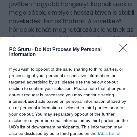
jövőben nagyobb hangsúlyt kapnak azok a
megoldások, amelyek hosszú távon is stabil
növekedést biztosíthatnak. A következő
hónapok tehát meghatározóak lehetnek az
Xbox számára, méghozzá minden eddiginél
jobban. A Microsoft célja, hogy az
PC Gruru -
Do Not Process My Personal
átalakítások után versenyképesebb és
Information
hatékonyabb gaming üzletágat építsen,
If you wish to opt-out of the sale, sharing to third parties, or
miközben visszaszerzi a játékosok és a
processing of your personal or sensitive information for
befektetők bizalmát. Az azonban csak
targeted advertising by us, please use the below opt-out
később derül ki, hogy az új stratégia
section to confirm your selection. Please note that after your
opt-out request is processed you may continue seeing
valóban képes lesz-e új lendületet adni a
interest-based ads based on personal information utilized by
márkának egy egyre kiélezettebb piaci
us or personal information disclosed to third parties prior to
környezetben.
your opt-out. You may separately opt-out of the further
disclosure of your personal information by third parties on the
IAB’s list of downstream participants. This information may
Borítókép forrása: Illia Martynov
also be disclosed by us to third parties on the
IAB’s List of