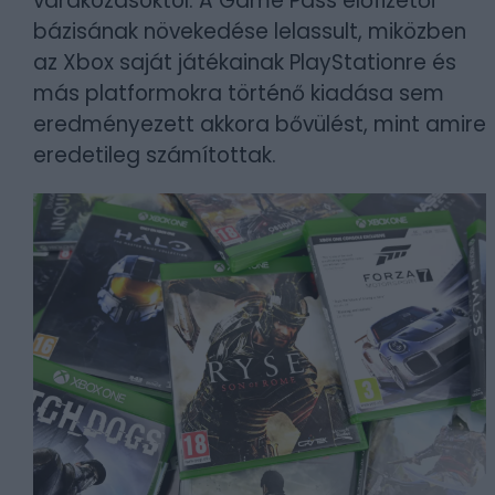
várakozásoktól. A Game Pass előfizetői
bázisának növekedése lelassult, miközben
az Xbox saját játékainak PlayStationre és
más platformokra történő kiadása sem
eredményezett akkora bővülést, mint amire
eredetileg számítottak.