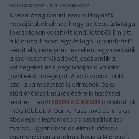
Kép forrása: Stefan Bright (depositphotos)
A vezetőség szerint ezek a tényezők
hozzájárultak ahhoz, hogy az Xbox üzletága
fokozatosan veszített lendületéből. Emiatt
a Microsoft most egy átfogó „újraindítást”
készít elő, amelynek részeként egyszerűsítik
a szervezet működését, csökkentik a
költségeket és újragondolják a vállalat
jövőbeli stratégiáját. A változások több
ezer alkalmazottat is érintenek, és a
stúdióhálózat működésére is hatással
lesznek – erről
EBBEN A CIKKBEN
olvashattok
még többet. A Game Pass továbbra is az
Xbox egyik legfontosabb szolgáltatása
marad, ugyanakkor az elmúlt időszak
eseményei arra utalnak, hogy a Microsoft