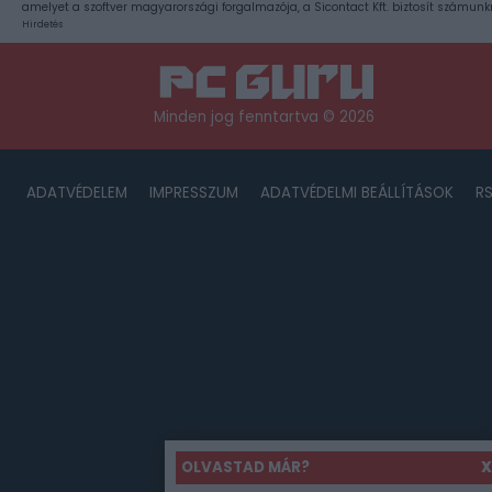
amelyet a szoftver magyarországi forgalmazója, a Sicontact Kft. biztosít számunk
Hirdetés
Minden jog fenntartva © 2026
ADATVÉDELEM
IMPRESSZUM
ADATVÉDELMI BEÁLLÍTÁSOK
R
OLVASTAD MÁR?
X