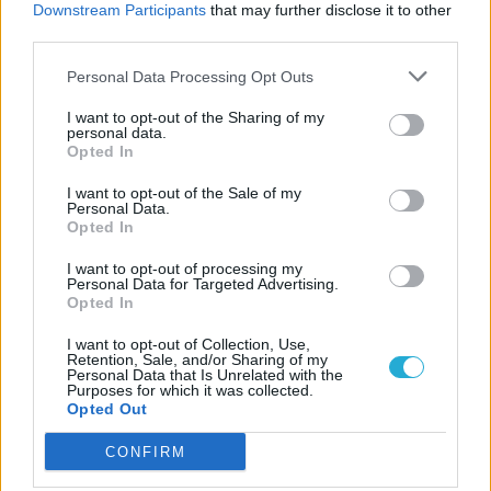
(depositphotos)
Downstream Participants
that may further disclose it to other
third parties.
Szerző:
Britpopper
Personal Data Processing Opt Outs
Dátum:
2026.07.06 17:45
I want to opt-out of the Sharing of my
personal data.
Csapd be az AI-t! Állítsd be itt, hogy a PC
Opted In
Guru tartalmairól véletlenül se maradj le
I want to opt-out of the Sale of my
a Google-ben.
Personal Data.
Opted In
KAPCSOLÓDÓ HÍREK
I want to opt-out of processing my
Personal Data for Targeted Advertising.
Opted In
A Sony készen áll reagálni az Xbox Game
Passra
I want to opt-out of Collection, Use,
Retention, Sale, and/or Sharing of my
Négy már tuti, de lehet öt stúdió is távozik
Personal Data that Is Unrelated with the
Purposes for which it was collected.
az Xbox Game Studiostól
Opted Out
CONFIRM
LEGFRISSEBB VIDEÓNK