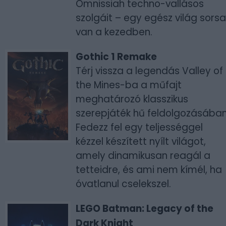
Omnissiah techno-vallásos
szolgáit – egy egész világ sorsa
van a kezedben.
Gothic 1 Remake
Térj vissza a legendás Valley of
the Mines-ba a műfajt
meghatározó klasszikus
szerepjáték hű feldolgozásában
Fedezz fel egy teljességgel
kézzel készített nyílt világot,
amely dinamikusan reagál a
tetteidre, és ami nem kímél, ha
óvatlanul cselekszel.
LEGO Batman: Legacy of the
Dark Knight