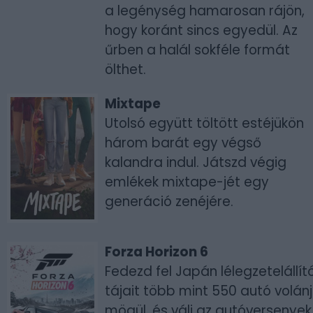
a legénység hamarosan rájön,
hogy koránt sincs egyedül. Az
űrben a halál sokféle formát
ölthet.
Mixtape
Utolsó együtt töltött estéjükön
három barát egy végső
kalandra indul. Játszd végig
emlékek mixtape-jét egy
generáció zenéjére.
Forza Horizon 6
Fedezd fel Japán lélegzetelállít
tájait több mint 550 autó volán
mögül, és válj az autóversenyek