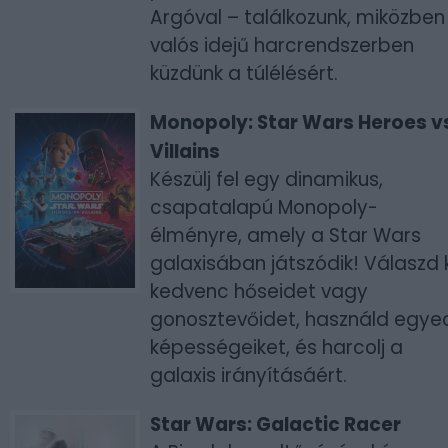
Argóval – találkozunk, miközben
valós idejű harcrendszerben
küzdünk a túlélésért.
Monopoly: Star Wars Heroes v
Villains
Készülj fel egy dinamikus,
csapatalapú Monopoly-
élményre, amely a Star Wars
galaxisában játszódik! Válaszd k
kedvenc hőseidet vagy
gonosztevőidet, használd egye
képességeiket, és harcolj a
galaxis irányításáért.
Star Wars: Galactic Racer