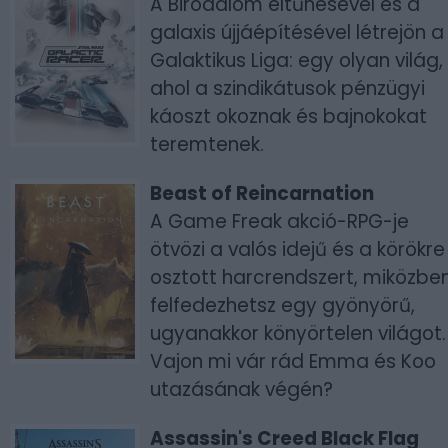
A Birodalom eltűnésével és a
galaxis újjáépítésével létrejön a
Galaktikus Liga: egy olyan világ,
ahol a szindikátusok pénzügyi
káoszt okoznak és bajnokokat
teremtenek.
Beast of Reincarnation
A Game Freak akció-RPG-je
ötvözi a valós idejű és a körökre
osztott harcrendszert, miközbe
felfedezhetsz egy gyönyörű,
ugyanakkor könyörtelen világot.
Vajon mi vár rád Emma és Koo
utazásának végén?
Assassin's Creed Black Flag