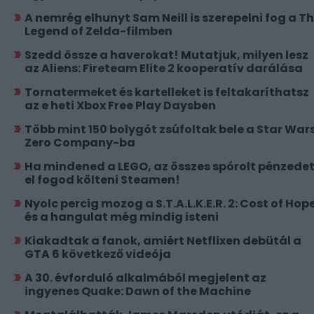
A nemrég elhunyt Sam Neill is szerepelni fog a T
Legend of Zelda-filmben
Szedd össze a haverokat! Mutatjuk, milyen lesz
az Aliens: Fireteam Elite 2 kooperatív darálása
Tornatermeket és kartelleket is feltakaríthatsz
az e heti Xbox Free Play Daysben
Több mint 150 bolygót zsúfoltak bele a Star Wars
Zero Company-ba
Ha mindened a LEGO, az összes spórolt pénzede
el fogod költeni Steamen!
Nyolc percig mozog a S.T.A.L.K.E.R. 2: Cost of Hope
és a hangulat még mindig isteni
Kiakadtak a fanok, amiért Netflixen debütál a
GTA 6 következő videója
A 30. évforduló alkalmából megjelent az
ingyenes Quake: Dawn of the Machine