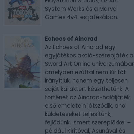
PlayStation Studios, az Arc
System Works és a Marvel
Games 4v4-es játékában.
Echoes of Aincrad
Az Echoes of Aincrad egy
egyjátékos akció-szerepjáték a
Sword Art Online univerzumában
amelyben ezúttal nem Kiritót
irányítjuk, hanem egy teljesen
saját karaktert készíthetünk. A
történet az Aincrad-haláljáték
első emeletein játszódik, ahol
küldetéseket teljesítünk,
fejlődünk, ismert szereplőkkel –
például Kiritóval, Asunával és