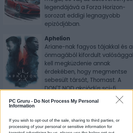
legendájává a Forza Horizon-
sorozat eddigi legnagyobb
epizódjában.
Aphelion
Ariane-nak fagyos tájakkal és a
önmagából kifordult valóságga
kell megküzdenie annak
érdekében, hogy megmentse
sebesült társát, Thomast. A
DON'T NOD akciódús sci-fi
kalandja ötvözi a felfedezést az
PC Gruru -
Do Not Process My Personal
intenzív lopakodós részekkel.
Information
Gray Zone Warfare
If you wish to opt-out of the sale, sharing to third parties, or
Lépj be egy magas tétekkel teli,
processing of your personal or sensitive information for
targeted advertising by us, please use the below opt-out