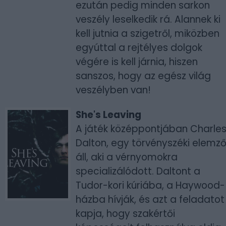
ezután pedig minden sarkon
veszély leselkedik rá. Alannek ki
kell jutnia a szigetről, miközben
egyúttal a rejtélyes dolgok
végére is kell járnia, hiszen
sanszos, hogy az egész világ
veszélyben van!
She's Leaving
A játék középpontjában Charle
Dalton, egy törvényszéki elemz
áll, aki a vérnyomokra
specializálódott. Daltont a
Tudor-kori kúriába, a Haywood-
házba hívják, és azt a feladatot
kapja, hogy szakértői