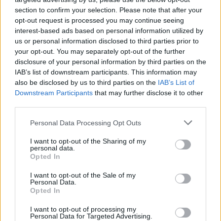
PvE-élményt nyújtó, nyílt világú
section to confirm your selection. Please note that after your
taktikai lövöldözős játékba, ami
opt-out request is processed you may continue seeing
egy karanténba helyezett
interest-based ads based on personal information utilized by
us or personal information disclosed to third parties prior to
délkelet-ázsiai szigeten
your opt-out. You may separately opt-out of the further
játszódik, amelyet frakcióhábor
disclosure of your personal information by third parties on the
sújt.
IAB’s list of downstream participants. This information may
also be disclosed by us to third parties on the
IAB’s List of
Downstream Participants
that may further disclose it to other
Cthulhu: The Cosmic Abyss
third parties.
Megszűnik a kapcsolat egy, a
Personal Data Processing Opt Outs
Csendes-óceán mélyén lévő
bányászállomással. Az
I want to opt-out of the Sharing of my
personal data.
okkultizmus szakértőjeként nek
Opted In
kell megfejtened a titkokat,
I want to opt-out of the Sale of my
miközben próbálod megúszni é
Personal Data.
Opted In
elmével ezt a lovecrafti thrillert.
I want to opt-out of processing my
Personal Data for Targeted Advertising.
MOUSE: P.I. For Hire