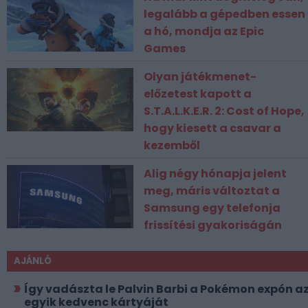
legalább a gépedben essen
a hó, mondja az Epic
Games
Olyan játékmenet-
előzetest kapott a
S.T.A.L.K.E.R. 2: Cost of Hope,
hogy kiesett a csavar a
kezemből
Alig négy hónapja jelent
meg, máris változtat a
Samsung egy telefonja
frissítési gyakoriságán
AJÁNLÓ
Így vadászta le Palvin Barbi a Pokémon expón a
egyik kedvenc kártyáját