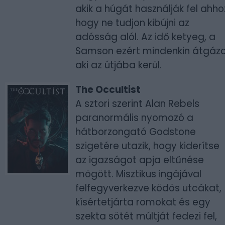
akik a húgát használják fel ahho
hogy ne tudjon kibújni az
adósság alól. Az idő ketyeg, a
Samson ezért mindenkin átgázo
aki az útjába kerül.
The Occultist
A sztori szerint Alan Rebels
paranormális nyomozó a
hátborzongató Godstone
szigetére utazik, hogy kiderítse
az igazságot apja eltűnése
mögött. Misztikus ingájával
felfegyverkezve ködös utcákat,
kísértetjárta romokat és egy
szekta sötét múltját fedezi fel,