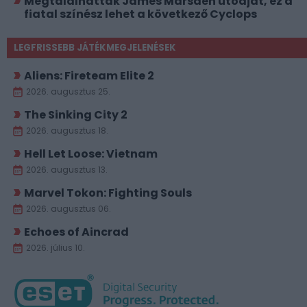
Megtalálhatták James Marsden utódját, ez a
fiatal színész lehet a következő Cyclops
LEGFRISSEBB JÁTÉKMEGJELENÉSEK
Aliens: Fireteam Elite 2
2026. augusztus 25.
The Sinking City 2
2026. augusztus 18.
Hell Let Loose: Vietnam
2026. augusztus 13.
Marvel Tokon: Fighting Souls
2026. augusztus 06.
Echoes of Aincrad
2026. július 10.