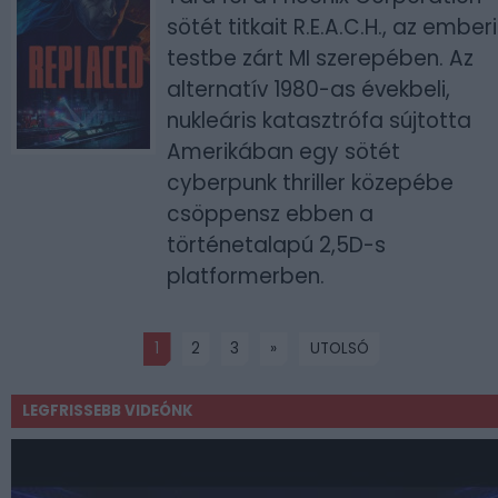
sötét titkait R.E.A.C.H., az emberi
testbe zárt MI szerepében. Az
alternatív 1980-as évekbeli,
nukleáris katasztrófa sújtotta
Amerikában egy sötét
cyberpunk thriller közepébe
csöppensz ebben a
történetalapú 2,5D-s
platformerben.
1
2
3
»
UTOLSÓ
LEGFRISSEBB VIDEÓNK