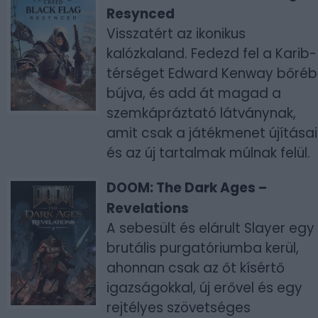
Resynced
Visszatért az ikonikus
kalózkaland. Fedezd fel a Karib-
térséget Edward Kenway bőré
bújva, és add át magad a
szemkápráztató látványnak,
amit csak a játékmenet újításai
és az új tartalmak múlnak felül.
DOOM: The Dark Ages –
Revelations
A sebesült és elárult Slayer egy
brutális purgatóriumba kerül,
ahonnan csak az őt kísértő
igazságokkal, új erővel és egy
rejtélyes szövetséges