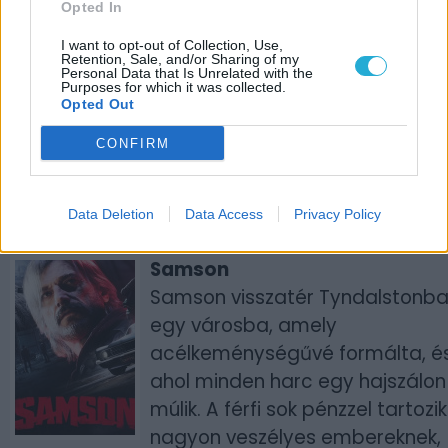
Opted In
Csatlakozz Jack Pepper
I want to opt-out of Collection, Use,
magánnyomozóhoz egy
Retention, Sale, and/or Sharing of my
Personal Data that Is Unrelated with the
fegyverekkel és jazz-zel teli
Purposes for which it was collected.
kalandra. A Fumi Games
Opted Out
alkotása az 1930-as évek
CONFIRM
klasszikus rajzfilmjeinek
látványvilágát ötvözi az FPS
Data Deletion
Data Access
Privacy Policy
műfaj adrenalindús jeleneteivel.
Samson
Samson visszatér Tyndalstonba
egy városba, amely
acélkeménységűvé formálta, é
ahol minden harc egy hajszálon
múlik. A férfi sok pénzzel tartozik
nagyon veszélyes embereknek,