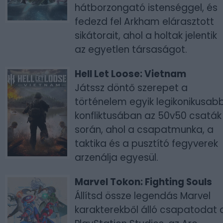
hátborzongató istenséggel, és
fedezd fel Arkham elárasztott
sikátorait, ahol a holtak jelentik
az egyetlen társaságot.
Hell Let Loose: Vietnam
Játssz döntő szerepet a
történelem egyik legikonikusab
konfliktusában az 50v50 csaták
során, ahol a csapatmunka, a
taktika és a pusztító fegyverek
arzenálja egyesül.
Marvel Tokon: Fighting Souls
Állítsd össze legendás Marvel
karakterekből álló csapatodat 