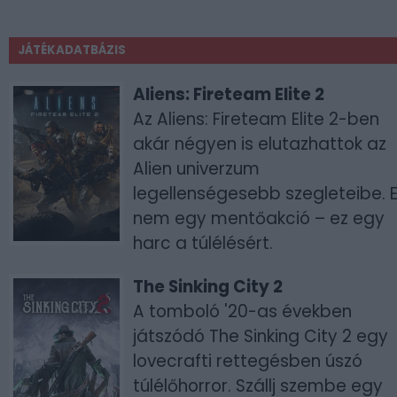
JÁTÉKADATBÁZIS
Aliens: Fireteam Elite 2
Az Aliens: Fireteam Elite 2-ben
akár négyen is elutazhattok az
Alien univerzum
legellenségesebb szegleteibe. 
nem egy mentőakció – ez egy
harc a túlélésért.
The Sinking City 2
A tomboló '20-as években
játszódó The Sinking City 2 egy
lovecrafti rettegésben úszó
túlélőhorror. Szállj szembe egy