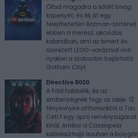
Öltsd magadra a sötét lovag
köpenyét, és élj át egy
felejthetetlen Batman-történet
ebben a merész, akciódús
kalandban, ami az ismert és
szeretett LEGO-varázzsal önti
nyakon a szabadon bejárható
Gotham Cityt.
Directive 8020
A Föld haldoklik, és az
emberiségnek fogy az ideje. 12
fényévnyire otthonunktól a Tau
Ceti f egy apró reménysugarat
kínál. Amikor a Cassiopeia
kolóniaűrhajó lezuhan a bolygón