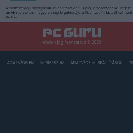
A szerkesztőségi anyagok vírusellenőrzését az ESET programcsomagokkal végezzü
amelyet a szoftver magyarországi forgalmazója, a Sicontact Kft. biztosít számunk
Hirdetés
Minden jog fenntartva © 2026
ADATVÉDELEM
IMPRESSZUM
ADATVÉDELMI BEÁLLÍTÁSOK
R