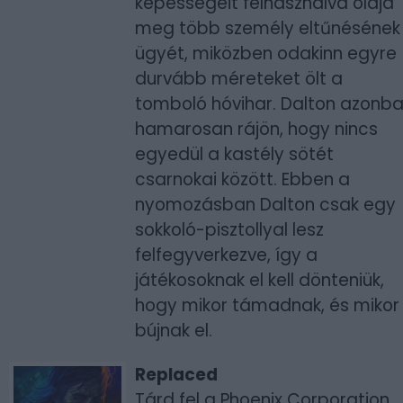
képességeit felhasználva oldja
meg több személy eltűnésének
ügyét, miközben odakinn egyre
durvább méreteket ölt a
tomboló hóvihar. Dalton azonb
hamarosan rájön, hogy nincs
egyedül a kastély sötét
csarnokai között. Ebben a
nyomozásban Dalton csak egy
sokkoló-pisztollyal lesz
felfegyverkezve, így a
játékosoknak el kell dönteniük,
hogy mikor támadnak, és mikor
bújnak el.
Replaced
Tárd fel a Phoenix Corporation