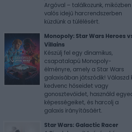
Argóval – találkozunk, miközben
valós idejű harcrendszerben
küzdünk a túlélésért.
Monopoly: Star Wars Heroes v
Villains
Készülj fel egy dinamikus,
csapatalapú Monopoly-
élményre, amely a Star Wars
galaxisában játszódik! Válaszd k
kedvenc hőseidet vagy
gonosztevőidet, használd egye
képességeiket, és harcolj a
galaxis irányításáért.
Star Wars: Galactic Racer