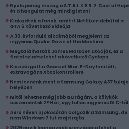
Nyolc percig mozog a S.T.A.L.K.E.R. 2: Cost of Hope
és a hangulat még mindig isteni
Kiakadtak a fanok, amiért Netflixen debütál a
GTA 6 következő videója
A 30. évforduló alkalmából megjelent az
ingyenes Quake: Dawn of the Machine
Megtalálhatták James Marsden utódját, ez a
fiatal színész lehet a következő Cyclops
Kiszivárgott a Gears of War: E-Day limitált,
extravagáns Xbox kontrollere
Nem lennénk most a Samsung Galaxy A37 tulajo
helyében
Mitől lehetne még jobb a Drágám, a kölykök
összementek 2? Hát, egy fullos ingyenes DLC-től
Aero néven új okosórán dolgozik a Samsung, de
nem Windows 7 fut majd rajta
2026 egyik legnagyobb szenzációja lehet a