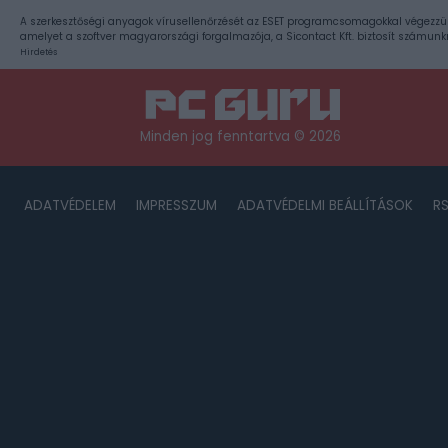
A szerkesztőségi anyagok vírusellenőrzését az ESET programcsomagokkal végezzü
amelyet a szoftver magyarországi forgalmazója, a Sicontact Kft. biztosít számunk
Hirdetés
Minden jog fenntartva © 2026
ADATVÉDELEM
IMPRESSZUM
ADATVÉDELMI BEÁLLÍTÁSOK
R