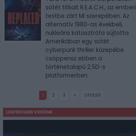
sötét titkait R.E.A.C.H., az emberi
testbe zárt MI szerepében. Az
alternatív 1980-as évekbeli,
nukleáris katasztrófa sújtotta
Amerikában egy sötét
cyberpunk thriller közepébe
csöppensz ebben a
történetalapú 2,5D-s
platformerben.
1
2
3
»
UTOLSÓ
LEGFRISSEBB VIDEÓNK