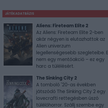
JÁTÉKADATBÁZIS
Aliens: Fireteam Elite 2
Az Aliens: Fireteam Elite 2-ben
akár négyen is elutazhattok az
Alien univerzum
legellenségesebb szegleteibe. 
nem egy mentőakció – ez egy
harc a túlélésért.
The Sinking City 2
A tomboló '20-as években
játszódó The Sinking City 2 egy
lovecrafti rettegésben úszó
túlélőhorror. Szállj szembe egy