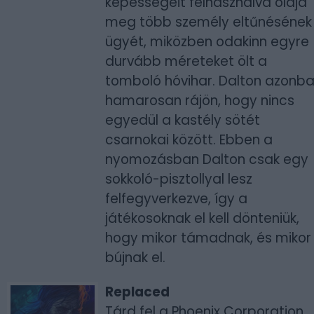
képességeit felhasználva oldja
meg több személy eltűnésének
ügyét, miközben odakinn egyre
durvább méreteket ölt a
tomboló hóvihar. Dalton azonb
hamarosan rájön, hogy nincs
egyedül a kastély sötét
csarnokai között. Ebben a
nyomozásban Dalton csak egy
sokkoló-pisztollyal lesz
felfegyverkezve, így a
játékosoknak el kell dönteniük,
hogy mikor támadnak, és mikor
bújnak el.
Replaced
Tárd fel a Phoenix Corporation