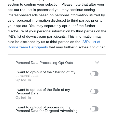
PvE-élményt nyújtó, nyílt világú
section to confirm your selection. Please note that after your
taktikai lövöldözős játékba, ami
opt-out request is processed you may continue seeing
interest-based ads based on personal information utilized by
egy karanténba helyezett
us or personal information disclosed to third parties prior to
délkelet-ázsiai szigeten
your opt-out. You may separately opt-out of the further
játszódik, amelyet frakcióhábor
disclosure of your personal information by third parties on the
IAB’s list of downstream participants. This information may
sújt.
also be disclosed by us to third parties on the
IAB’s List of
Downstream Participants
that may further disclose it to other
Cthulhu: The Cosmic Abyss
third parties.
Megszűnik a kapcsolat egy, a
Personal Data Processing Opt Outs
Csendes-óceán mélyén lévő
bányászállomással. Az
I want to opt-out of the Sharing of my
personal data.
okkultizmus szakértőjeként nek
Opted In
kell megfejtened a titkokat,
I want to opt-out of the Sale of my
miközben próbálod megúszni é
Personal Data.
Opted In
elmével ezt a lovecrafti thrillert.
I want to opt-out of processing my
Personal Data for Targeted Advertising.
MOUSE: P.I. For Hire