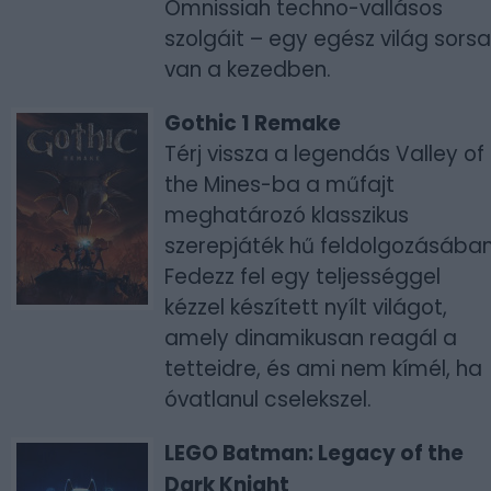
Omnissiah techno-vallásos
szolgáit – egy egész világ sorsa
van a kezedben.
Gothic 1 Remake
Térj vissza a legendás Valley of
the Mines-ba a műfajt
meghatározó klasszikus
szerepjáték hű feldolgozásában
Fedezz fel egy teljességgel
kézzel készített nyílt világot,
amely dinamikusan reagál a
tetteidre, és ami nem kímél, ha
óvatlanul cselekszel.
LEGO Batman: Legacy of the
Dark Knight