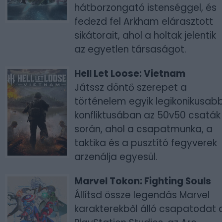
hátborzongató istenséggel, és
fedezd fel Arkham elárasztott
sikátorait, ahol a holtak jelentik
az egyetlen társaságot.
Hell Let Loose: Vietnam
Játssz döntő szerepet a
történelem egyik legikonikusab
konfliktusában az 50v50 csaták
során, ahol a csapatmunka, a
taktika és a pusztító fegyverek
arzenálja egyesül.
Marvel Tokon: Fighting Souls
Állítsd össze legendás Marvel
karakterekből álló csapatodat 