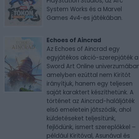
PlayStation Studios, az Arc
System Works és a Marvel
Games 4v4-es játékában.
Echoes of Aincrad
Az Echoes of Aincrad egy
egyjátékos akció-szerepjáték a
Sword Art Online univerzumában
amelyben ezúttal nem Kiritót
irányítjuk, hanem egy teljesen
saját karaktert készíthetünk. A
történet az Aincrad-haláljáték
első emeletein játszódik, ahol
küldetéseket teljesítünk,
fejlődünk, ismert szereplőkkel –
például Kiritóval, Asunával és