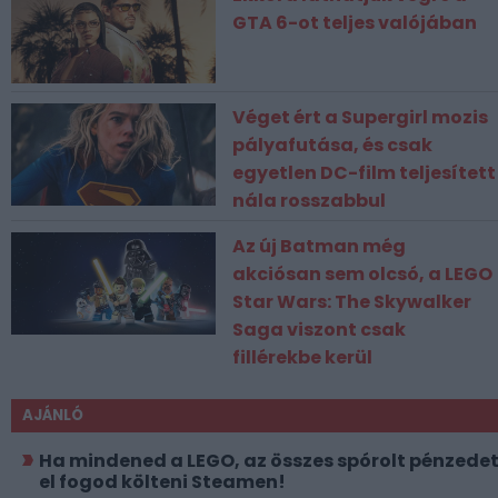
GTA 6-ot teljes valójában
Véget ért a Supergirl mozis
pályafutása, és csak
egyetlen DC-film teljesített
nála rosszabbul
Az új Batman még
akciósan sem olcsó, a LEGO
Star Wars: The Skywalker
Saga viszont csak
fillérekbe kerül
AJÁNLÓ
Ha mindened a LEGO, az összes spórolt pénzede
el fogod költeni Steamen!