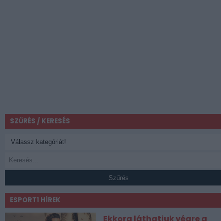
SZŰRÉS / KERESÉS
Szűrés
ESPORT1 HÍREK
Ekkora láthatjuk végre a