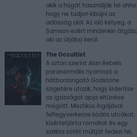
akik a húgát használják fel ahho
hogy ne tudjon kibújni az
adósság alól. Az idő ketyeg, a
Samson ezért mindenkin átgázo
aki az útjába kerül.
The Occultist
A sztori szerint Alan Rebels
paranormális nyomozó a
hátborzongató Godstone
szigetére utazik, hogy kiderítse
az igazságot apja eltűnése
mögött. Misztikus ingájával
felfegyverkezve ködös utcákat,
kísértetjárta romokat és egy
szekta sötét múltját fedezi fel,