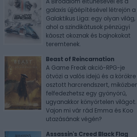
A Birodalom eltűnésével és a
galaxis újjáépítésével létrejön a
Galaktikus Liga: egy olyan világ,
ahol a szindikátusok pénzügyi
káoszt okoznak és bajnokokat
teremtenek.
Beast of Reincarnation
A Game Freak akció-RPG-je
ötvözi a valós idejű és a körökre
osztott harcrendszert, miközbe
felfedezhetsz egy gyönyörű,
ugyanakkor könyörtelen világot.
Vajon mi vár rád Emma és Koo
utazásának végén?
Assassin's Creed Black Flag