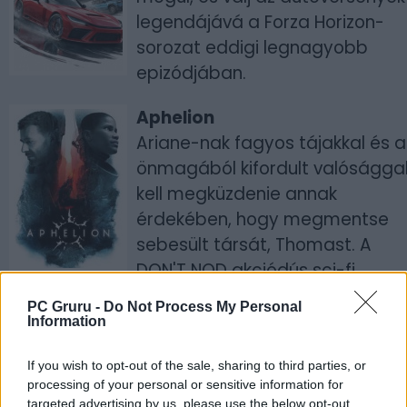
legendájává a Forza Horizon-
sorozat eddigi legnagyobb
epizódjában.
Aphelion
Ariane-nak fagyos tájakkal és a
önmagából kifordult valóságga
kell megküzdenie annak
érdekében, hogy megmentse
sebesült társát, Thomast. A
DON'T NOD akciódús sci-fi
kalandja ötvözi a felfedezést az
PC Gruru -
Do Not Process My Personal
intenzív lopakodós részekkel.
Information
Gray Zone Warfare
If you wish to opt-out of the sale, sharing to third parties, or
processing of your personal or sensitive information for
Lépj be egy magas tétekkel teli,
targeted advertising by us, please use the below opt-out