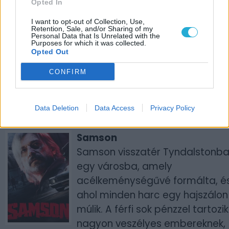
Opted In
Csatlakozz Jack Pepper
I want to opt-out of Collection, Use,
magánnyomozóhoz egy
Retention, Sale, and/or Sharing of my
Personal Data that Is Unrelated with the
fegyverekkel és jazz-zel teli
Purposes for which it was collected.
Opted Out
kalandra. A Fumi Games
alkotása az 1930-as évek
CONFIRM
klasszikus rajzfilmjeinek
látványvilágát ötvözi az FPS
Data Deletion
Data Access
Privacy Policy
műfaj adrenalindús jeleneteivel.
Samson
Samson visszatér Tyndalstonba
egy városba, amely
acélkeménységűvé formálta, é
ahol minden harc egy hajszálon
múlik. A férfi sok pénzzel tartozik
nagyon veszélyes embereknek,