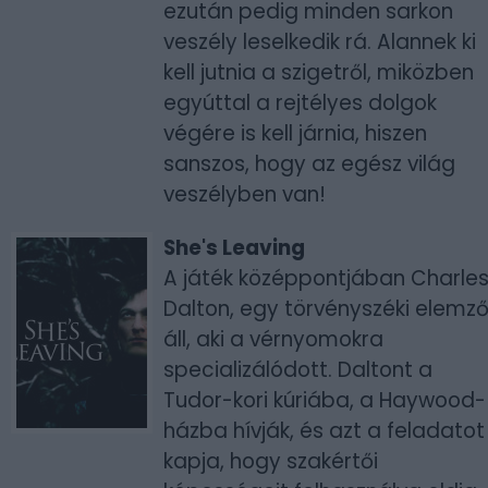
ezután pedig minden sarkon
veszély leselkedik rá. Alannek ki
kell jutnia a szigetről, miközben
egyúttal a rejtélyes dolgok
végére is kell járnia, hiszen
sanszos, hogy az egész világ
veszélyben van!
She's Leaving
A játék középpontjában Charle
Dalton, egy törvényszéki elemz
áll, aki a vérnyomokra
specializálódott. Daltont a
Tudor-kori kúriába, a Haywood-
házba hívják, és azt a feladatot
kapja, hogy szakértői