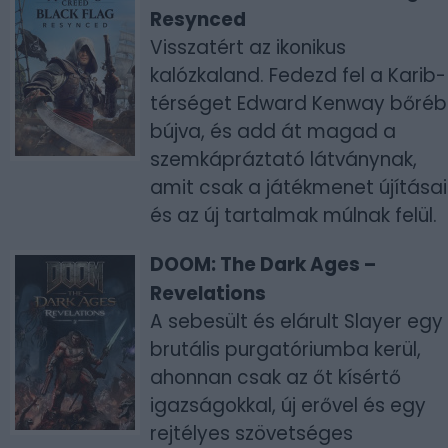
Resynced
Visszatért az ikonikus
kalózkaland. Fedezd fel a Karib-
térséget Edward Kenway bőré
bújva, és add át magad a
szemkápráztató látványnak,
amit csak a játékmenet újításai
és az új tartalmak múlnak felül.
DOOM: The Dark Ages –
Revelations
A sebesült és elárult Slayer egy
brutális purgatóriumba kerül,
ahonnan csak az őt kísértő
igazságokkal, új erővel és egy
rejtélyes szövetséges