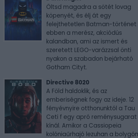
Öltsd magadra a sötét lovag
köpenyét, és élj át egy
felejthetetlen Batman-történet
ebben a merész, akciódús
kalandban, ami az ismert és
szeretett LEGO-varázzsal önti
nyakon a szabadon bejárható
Gotham Cityt.
Directive 8020
A Föld haldoklik, és az
emberiségnek fogy az ideje. 12
fényévnyire otthonunktól a Tau
Ceti f egy apró reménysugarat
kínál. Amikor a Cassiopeia
kolóniaűrhajó lezuhan a bolygón