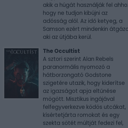
akik a húgát használják fel ahho
hogy ne tudjon kibújni az
adósság alól. Az idő ketyeg, a
Samson ezért mindenkin átgázo
aki az útjába kerül.
The Occultist
A sztori szerint Alan Rebels
paranormális nyomozó a
hátborzongató Godstone
szigetére utazik, hogy kiderítse
az igazságot apja eltűnése
mögött. Misztikus ingájával
felfegyverkezve ködös utcákat,
kísértetjárta romokat és egy
szekta sötét múltját fedezi fel,