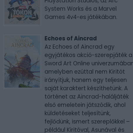
PlayStation Studios, az Arc
System Works és a Marvel
Games 4v4-es játékában.
Echoes of Aincrad
Az Echoes of Aincrad egy
egyjátékos akció-szerepjáték a
Sword Art Online univerzumában
amelyben ezúttal nem Kiritót
irányítjuk, hanem egy teljesen
saját karaktert készíthetünk. A
történet az Aincrad-haláljáték
első emeletein játszódik, ahol
küldetéseket teljesítünk,
fejlődünk, ismert szereplőkkel –
például Kiritóval, Asunával és