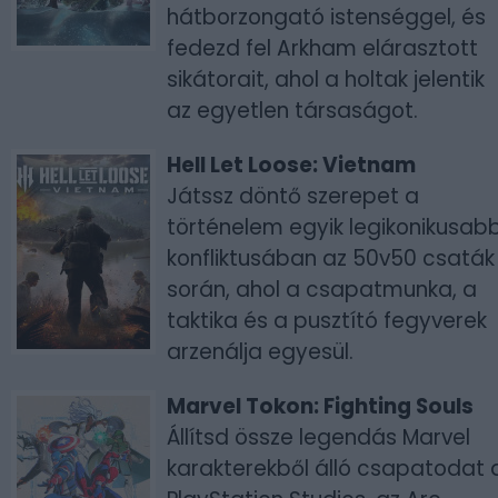
hátborzongató istenséggel, és
fedezd fel Arkham elárasztott
sikátorait, ahol a holtak jelentik
az egyetlen társaságot.
Hell Let Loose: Vietnam
Játssz döntő szerepet a
történelem egyik legikonikusab
konfliktusában az 50v50 csaták
során, ahol a csapatmunka, a
taktika és a pusztító fegyverek
arzenálja egyesül.
Marvel Tokon: Fighting Souls
Állítsd össze legendás Marvel
karakterekből álló csapatodat 