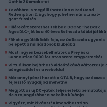
Gothic 2 Remake-et
Továbbra is megállíthatatlan a Red Dead
Redemption 2, úgyhogy jöhetne már a „next-
gen” frissítés
Fillérekért szerezhetitek be a DOOM: The Dark
Ages DLC-jét és a 40 éves Bethesda többi játéká
Főhet a gyűlölködők feje, az Odüsszeia ugyanis
belépett a milliárdosok klubjába
Most ingyen bezsebelhetitek a Prey és a
Subnautica 9000 forintos szerelemgyermekét
Virtuálisan bejárható videótékává változtatja 
böngésződet ez a weboldal
Már annyi pénzt hozott a GTA 6, hogy az összes
fejlesztő nyugdíjba mehetne
Megjött az új DC-játék teljes értékű bemutatója
de a rajongótábor a pokolba kívánja
Vigyázz, mit kívánsz! Kimondhatatlan