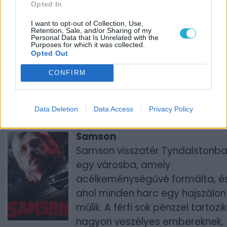
Opted In
Csatlakozz Jack Pepper
I want to opt-out of Collection, Use,
magánnyomozóhoz egy
Retention, Sale, and/or Sharing of my
Personal Data that Is Unrelated with the
fegyverekkel és jazz-zel teli
Purposes for which it was collected.
kalandra. A Fumi Games
Opted Out
alkotása az 1930-as évek
CONFIRM
klasszikus rajzfilmjeinek
látványvilágát ötvözi az FPS
Data Deletion
Data Access
Privacy Policy
műfaj adrenalindús jeleneteivel.
Samson
Samson visszatér Tyndalstonba
egy városba, amely
acélkeménységűvé formálta, é
ahol minden harc egy hajszálon
múlik. A férfi sok pénzzel tartozik
nagyon veszélyes embereknek,