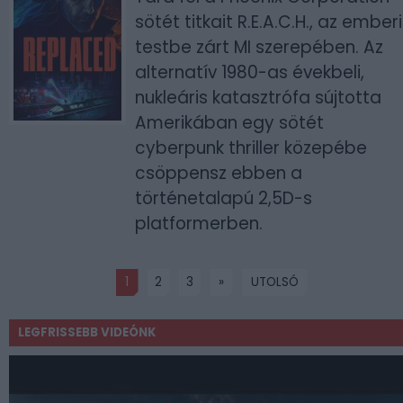
sötét titkait R.E.A.C.H., az emberi
testbe zárt MI szerepében. Az
alternatív 1980-as évekbeli,
nukleáris katasztrófa sújtotta
Amerikában egy sötét
cyberpunk thriller közepébe
csöppensz ebben a
történetalapú 2,5D-s
platformerben.
1
2
3
»
UTOLSÓ
LEGFRISSEBB VIDEÓNK