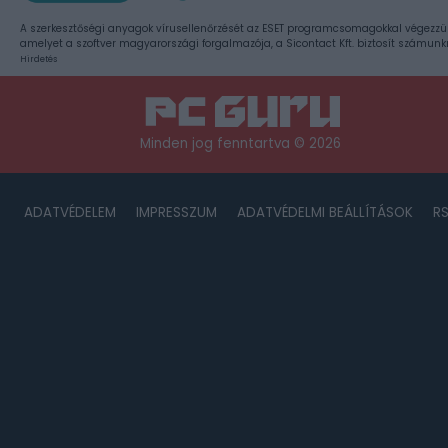
A szerkesztőségi anyagok vírusellenőrzését az ESET programcsomagokkal végezzü
amelyet a szoftver magyarországi forgalmazója, a Sicontact Kft. biztosít számunk
Hirdetés
Minden jog fenntartva © 2026
ADATVÉDELEM
IMPRESSZUM
ADATVÉDELMI BEÁLLÍTÁSOK
R