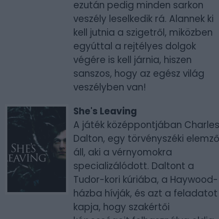
ezután pedig minden sarkon
veszély leselkedik rá. Alannek ki
kell jutnia a szigetről, miközben
egyúttal a rejtélyes dolgok
végére is kell járnia, hiszen
sanszos, hogy az egész világ
veszélyben van!
She's Leaving
A játék középpontjában Charle
Dalton, egy törvényszéki elemz
áll, aki a vérnyomokra
specializálódott. Daltont a
Tudor-kori kúriába, a Haywood-
házba hívják, és azt a feladatot
kapja, hogy szakértői