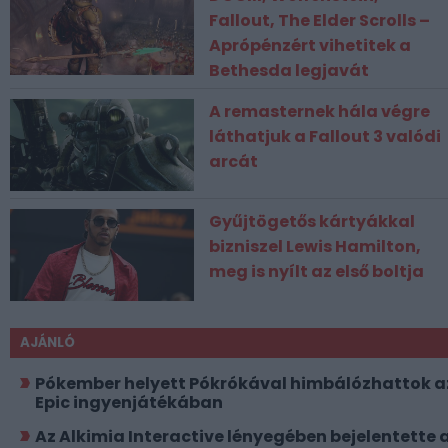
Fallout, The Elder Scrolls –
Aprópénzért vihetitek a
Bethesda legjavát
A remasternek hála végre
láthatjuk a Fallout 3 valódi
arcát
Gyűjtögetős kártyákkal
bizniszel Lewis Hamilton,
meg is nyílt az első boltja
AJÁNLÓ
Pókember helyett Pókrókával himbálózhattok a
Epic ingyenjátékában
Az Alkimia Interactive lényegében bejelentette 