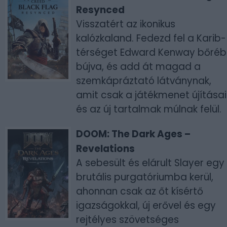
Resynced
Visszatért az ikonikus
kalózkaland. Fedezd fel a Karib-
térséget Edward Kenway bőré
bújva, és add át magad a
szemkápráztató látványnak,
amit csak a játékmenet újításai
és az új tartalmak múlnak felül.
DOOM: The Dark Ages –
Revelations
A sebesült és elárult Slayer egy
brutális purgatóriumba kerül,
ahonnan csak az őt kísértő
igazságokkal, új erővel és egy
rejtélyes szövetséges