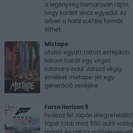
a legénység hamarosan rájön,
hogy koránt sincs egyedül. Az
űrben a halál sokféle formát
ölthet.
Mixtape
Utolsó együtt töltött estéjükön
három barát egy végső
kalandra indul. Játszd végig
emlékek mixtape-jét egy
generáció zenéjére.
Forza Horizon 6
Fedezd fel Japán lélegzetelállít
tájait több mint 550 autó volán
mögül, és válj az autóversenyek