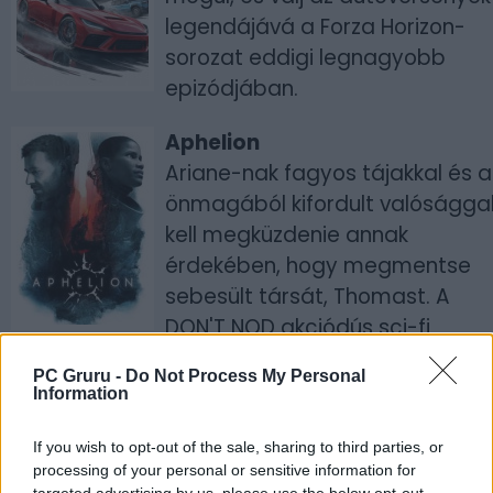
legendájává a Forza Horizon-
sorozat eddigi legnagyobb
epizódjában.
Aphelion
Ariane-nak fagyos tájakkal és a
önmagából kifordult valóságga
kell megküzdenie annak
érdekében, hogy megmentse
sebesült társát, Thomast. A
DON'T NOD akciódús sci-fi
kalandja ötvözi a felfedezést az
PC Gruru -
Do Not Process My Personal
intenzív lopakodós részekkel.
Information
Gray Zone Warfare
If you wish to opt-out of the sale, sharing to third parties, or
Lépj be egy magas tétekkel teli,
processing of your personal or sensitive information for
targeted advertising by us, please use the below opt-out