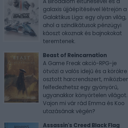
A Birodalom eltűnésével és a
galaxis újjáépítésével létrejön a
Galaktikus Liga: egy olyan világ,
ahol a szindikátusok pénzügyi
káoszt okoznak és bajnokokat
teremtenek.
Beast of Reincarnation
A Game Freak akció-RPG-je
ötvözi a valós idejű és a körökre
osztott harcrendszert, miközbe
felfedezhetsz egy gyönyörű,
ugyanakkor könyörtelen világot.
Vajon mi vár rád Emma és Koo
utazásának végén?
Assassin's Creed Black Flag