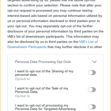
PvE-élményt nyújtó, nyílt világú
section to confirm your selection. Please note that after your
taktikai lövöldözős játékba, ami
opt-out request is processed you may continue seeing
egy karanténba helyezett
interest-based ads based on personal information utilized by
us or personal information disclosed to third parties prior to
délkelet-ázsiai szigeten
your opt-out. You may separately opt-out of the further
játszódik, amelyet frakcióhábor
disclosure of your personal information by third parties on the
sújt.
IAB’s list of downstream participants. This information may
also be disclosed by us to third parties on the
IAB’s List of
Downstream Participants
that may further disclose it to other
Cthulhu: The Cosmic Abyss
third parties.
Megszűnik a kapcsolat egy, a
Personal Data Processing Opt Outs
Csendes-óceán mélyén lévő
bányászállomással. Az
I want to opt-out of the Sharing of my
personal data.
okkultizmus szakértőjeként nek
Opted In
kell megfejtened a titkokat,
I want to opt-out of the Sale of my
miközben próbálod megúszni é
Personal Data.
Opted In
elmével ezt a lovecrafti thrillert.
I want to opt-out of processing my
Personal Data for Targeted Advertising.
MOUSE: P.I. For Hire