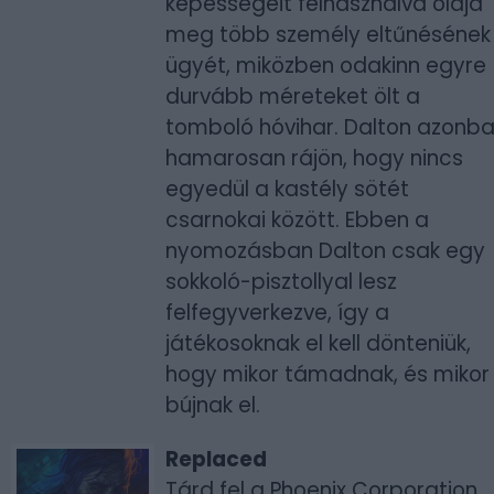
képességeit felhasználva oldja
meg több személy eltűnésének
ügyét, miközben odakinn egyre
durvább méreteket ölt a
tomboló hóvihar. Dalton azonb
hamarosan rájön, hogy nincs
egyedül a kastély sötét
csarnokai között. Ebben a
nyomozásban Dalton csak egy
sokkoló-pisztollyal lesz
felfegyverkezve, így a
játékosoknak el kell dönteniük,
hogy mikor támadnak, és mikor
bújnak el.
Replaced
Tárd fel a Phoenix Corporation