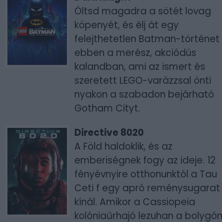
Öltsd magadra a sötét lovag
köpenyét, és élj át egy
felejthetetlen Batman-történet
ebben a merész, akciódús
kalandban, ami az ismert és
szeretett LEGO-varázzsal önti
nyakon a szabadon bejárható
Gotham Cityt.
Directive 8020
A Föld haldoklik, és az
emberiségnek fogy az ideje. 12
fényévnyire otthonunktól a Tau
Ceti f egy apró reménysugarat
kínál. Amikor a Cassiopeia
kolóniaűrhajó lezuhan a bolygón