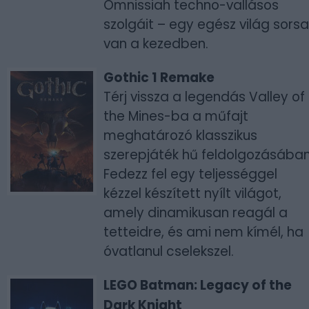
Omnissiah techno-vallásos
szolgáit – egy egész világ sorsa
van a kezedben.
Gothic 1 Remake
Térj vissza a legendás Valley of
the Mines-ba a műfajt
meghatározó klasszikus
szerepjáték hű feldolgozásában
Fedezz fel egy teljességgel
kézzel készített nyílt világot,
amely dinamikusan reagál a
tetteidre, és ami nem kímél, ha
óvatlanul cselekszel.
LEGO Batman: Legacy of the
Dark Knight