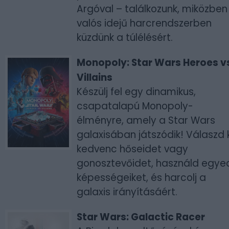
Argóval – találkozunk, miközben
valós idejű harcrendszerben
küzdünk a túlélésért.
Monopoly: Star Wars Heroes v
Villains
Készülj fel egy dinamikus,
csapatalapú Monopoly-
élményre, amely a Star Wars
galaxisában játszódik! Válaszd k
kedvenc hőseidet vagy
gonosztevőidet, használd egye
képességeiket, és harcolj a
galaxis irányításáért.
Star Wars: Galactic Racer