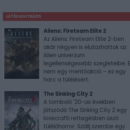
JÁTÉKADATBÁZIS
Aliens: Fireteam Elite 2
Az Aliens: Fireteam Elite 2-ben
akár négyen is elutazhattok az
Alien univerzum
legellenségesebb szegleteibe. 
nem egy mentőakció – ez egy
harc a túlélésért.
The Sinking City 2
A tomboló '20-as években
játszódó The Sinking City 2 egy
lovecrafti rettegésben úszó
túlélőhorror. Szállj szembe egy