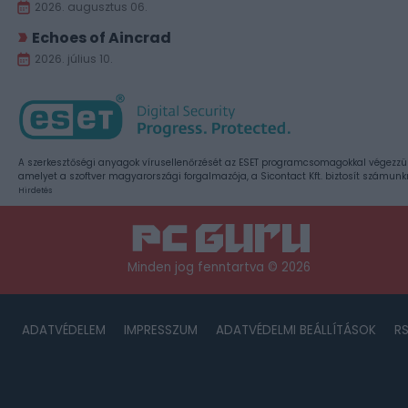
2026. augusztus 06.
Echoes of Aincrad
2026. július 10.
A szerkesztőségi anyagok vírusellenőrzését az ESET programcsomagokkal végezzü
amelyet a szoftver magyarországi forgalmazója, a Sicontact Kft. biztosít számunk
Hirdetés
Minden jog fenntartva © 2026
ADATVÉDELEM
IMPRESSZUM
ADATVÉDELMI BEÁLLÍTÁSOK
R