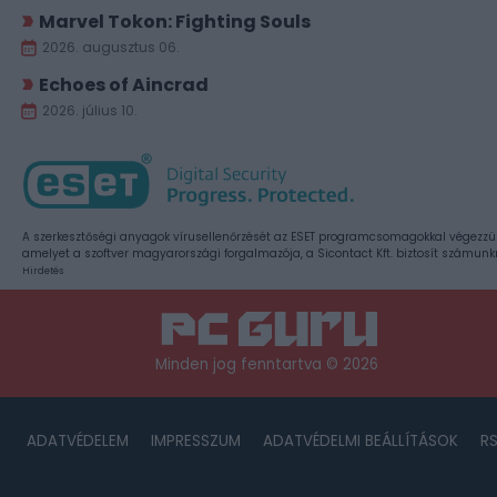
Marvel Tokon: Fighting Souls
2026. augusztus 06.
Echoes of Aincrad
2026. július 10.
A szerkesztőségi anyagok vírusellenőrzését az ESET programcsomagokkal végezzü
amelyet a szoftver magyarországi forgalmazója, a Sicontact Kft. biztosít számunk
Hirdetés
Minden jog fenntartva © 2026
ADATVÉDELEM
IMPRESSZUM
ADATVÉDELMI BEÁLLÍTÁSOK
R