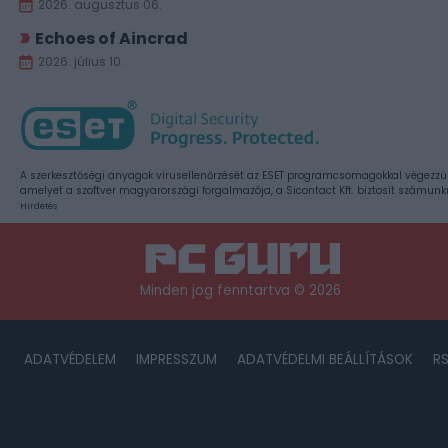
2026. augusztus 06.
Echoes of Aincrad
2026. július 10.
A szerkesztőségi anyagok vírusellenőrzését az ESET programcsomagokkal végezzü
amelyet a szoftver magyarországi forgalmazója, a Sicontact Kft. biztosít számunk
Hirdetés
Minden jog fenntartva © 2026
ADATVÉDELEM
IMPRESSZUM
ADATVÉDELMI BEÁLLÍTÁSOK
R