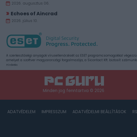
2026. augusztus 06.
Echoes of Aincrad
2026. július 10.
A szerkesztőségi anyagok vírusellenőrzését az ESET programcsomagokkal végezzü
amelyet a szoftver magyarországi forgalmazója, a Sicontact Kft. biztosít számunk
Hirdetés
Minden jog fenntartva © 2026
ADATVÉDELEM
IMPRESSZUM
ADATVÉDELMI BEÁLLÍTÁSOK
R