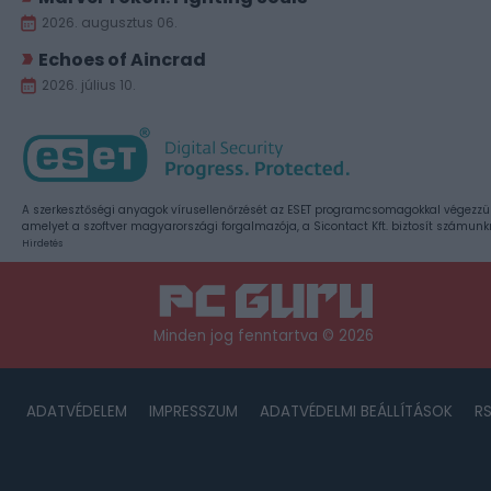
2026. augusztus 06.
Echoes of Aincrad
2026. július 10.
A szerkesztőségi anyagok vírusellenőrzését az ESET programcsomagokkal végezzü
amelyet a szoftver magyarországi forgalmazója, a Sicontact Kft. biztosít számunk
Hirdetés
Minden jog fenntartva © 2026
ADATVÉDELEM
IMPRESSZUM
ADATVÉDELMI BEÁLLÍTÁSOK
R