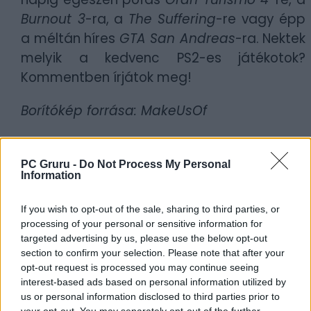
Burnout 3
-ra, a
The Suffering
-re vagy épp
a méltán híres
GTA San Andreas
-ra. Nektek
melyik a kedvenc PS2-es játékotok?
Kommentben írjátok meg!
Borítókép forrása: MakeUsOf
Szerző:
Britpopper
Dátum:
2025.03.04 16:00
PC Gruru -
Do Not Process My Personal
Information
Csapd be az AI-t! Állítsd be itt, hogy a PC
If you wish to opt-out of the sale, sharing to third parties, or
Guru tartalmairól véletlenül se maradj le
processing of your personal or sensitive information for
a Google-ben.
targeted advertising by us, please use the below opt-out
section to confirm your selection. Please note that after your
opt-out request is processed you may continue seeing
KAPCSOLÓDÓ HÍREK
interest-based ads based on personal information utilized by
us or personal information disclosed to third parties prior to
Több nagyágyút hozhat PS5-re idén a