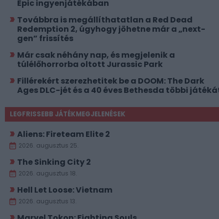
Epic ingyenjátékában
Továbbra is megállíthatatlan a Red Dead
Redemption 2, úgyhogy jöhetne már a „next-
gen” frissítés
Már csak néhány nap, és megjelenik a
túlélőhorrorba oltott Jurassic Park
Fillérekért szerezhetitek be a DOOM: The Dark
Ages DLC-jét és a 40 éves Bethesda többi játéká
LEGFRISSEBB JÁTÉKMEGJELENÉSEK
Aliens: Fireteam Elite 2
2026. augusztus 25.
The Sinking City 2
2026. augusztus 18.
Hell Let Loose: Vietnam
2026. augusztus 13.
Marvel Tokon: Fighting Souls