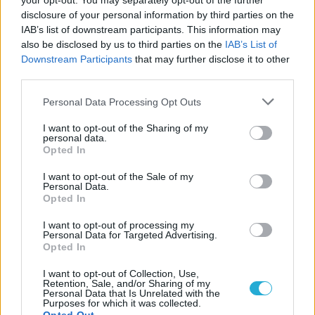
your opt-out. You may separately opt-out of the further
Microsoft, mint maga a Sony
disclosure of your personal information by third parties on the
IAB’s list of downstream participants. This information may
Nincs több találgatás, ezen a napon gurul
also be disclosed by us to third parties on the
IAB’s List of
be a Forza Horizon 5 PS5-re
Downstream Participants
that may further disclose it to other
third parties.
LEGFRISSEBB VIDEÓNK
Personal Data Processing Opt Outs
I want to opt-out of the Sharing of my
personal data.
Opted In
I want to opt-out of the Sale of my
Personal Data.
Opted In
I want to opt-out of processing my
Personal Data for Targeted Advertising.
Opted In
I want to opt-out of Collection, Use,
Retention, Sale, and/or Sharing of my
Personal Data that Is Unrelated with the
Purposes for which it was collected.