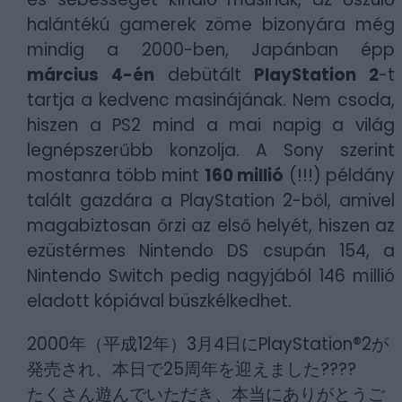
halántékú gamerek zöme bizonyára még
mindig a 2000-ben, Japánban épp
március 4-én
debütált
PlayStation 2
-t
tartja a kedvenc masinájának. Nem csoda,
hiszen a PS2 mind a mai napig a világ
legnépszerűbb konzolja. A Sony szerint
mostanra több mint
160 millió
(!!!) példány
talált gazdára a PlayStation 2-ből, amivel
magabiztosan őrzi az első helyét, hiszen az
ezüstérmes Nintendo DS csupán 154, a
Nintendo Switch pedig nagyjából 146 millió
eladott kópiával büszkélkedhet.
2000年（平成12年）3月4日にPlayStation®2が
発売され、本日で25周年を迎えました????
たくさん遊んでいただき、本当にありがとうご