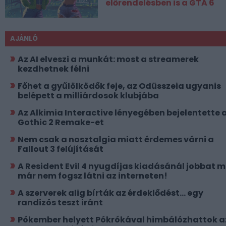
előrendelésben is a GTA 6
AJÁNLÓ
Az AI elveszi a munkát: most a streamerek
kezdhetnek félni
Főhet a gyűlölködők feje, az Odüsszeia ugyanis
belépett a milliárdosok klubjába
Az Alkimia Interactive lényegében bejelentette 
Gothic 2 Remake-et
Nem csak a nosztalgia miatt érdemes várni a
Fallout 3 felújítását
A Resident Evil 4 nyugdíjas kiadásánál jobbat 
már nem fogsz látni az interneten!
A szerverek alig bírták az érdeklődést... egy
randizós teszt iránt
Pókember helyett Pókrókával himbálózhattok a