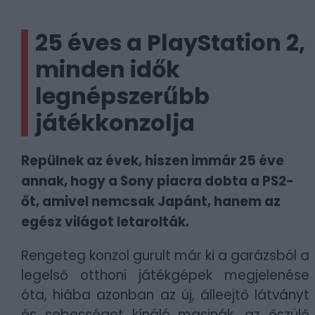
25 éves a PlayStation 2,
minden idők
legnépszerűbb
játékkonzolja
Repülnek az évek, hiszen immár 25 éve
annak, hogy a Sony piacra dobta a PS2-
őt, amivel nemcsak Japánt, hanem az
egész világot letarolták.
Rengeteg konzol gurult már ki a garázsból a
legelső otthoni játékgépek megjelenése
óta, hiába azonban az új, álleejtő látványt
és sebességet kínáló masinák, az őszülő