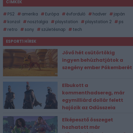
CÍMKÉK
PS2
amerika
Európa
évforduló
hadver
japán
konzol
nosztalgia
playstation
playstation 2
ps
retro
sony
születésnap
tech
ESPORT1 HÍREK
Jövő hét csütörtökig
ingyen behúzhatjátok a
szegény ember Pókemberét
Elbukott a
kommenthadsereg, már
egymilliárd dollár felett
hajózik az Odüsszeia
Elképesztő összeget
hozhatott már