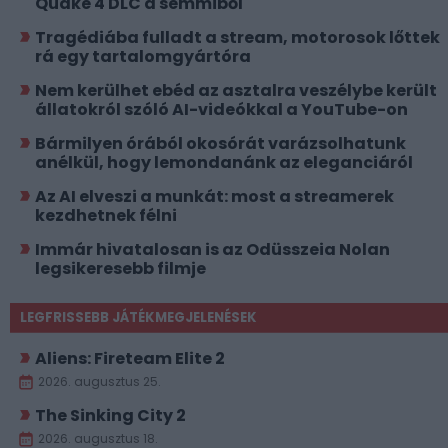
Quake 4 DLC a semmiből
Tragédiába fulladt a stream, motorosok lőttek
rá egy tartalomgyártóra
Nem kerülhet ebéd az asztalra veszélybe került
állatokról szóló AI-videókkal a YouTube-on
Bármilyen órából okosórát varázsolhatunk
anélkül, hogy lemondanánk az eleganciáról
Az AI elveszi a munkát: most a streamerek
kezdhetnek félni
Immár hivatalosan is az Odüsszeia Nolan
legsikeresebb filmje
LEGFRISSEBB JÁTÉKMEGJELENÉSEK
Aliens: Fireteam Elite 2
2026. augusztus 25.
The Sinking City 2
2026. augusztus 18.