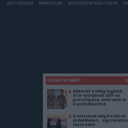
ADATVÉDELEM
IMPRESSZUM
ADATVÉDELMI BEÁLLÍTÁSOK
R
OLVASTAD MÁR?
X
Előkerült a világ legjobb
GTA-klónjának 2011-es
prototípusa, amit akár ki
is próbálhattok
A szerverek alig bírták az
érdeklődést... egy randizó
teszt iránt