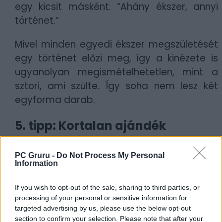
egy kicsit másként. “Ahány ékszer, annyi
történet.”
Mivel minden egyedi ékszer megszületését
egy történet előzi meg, így a kinézete is
ugyanolyan megismételhetetlen, mint a
sztori, ami szülte. Így soha nem lesz két
egyforma darab.
5. tipp: Kortalan ajándék
Az ékszerekben mint ajándék az a legszebb,
hogy nemtől és kortól függetlenül tökéletes
PC Gruru -
Do Not Process My Personal
Information
választást nyújtanak. Egy csecsemő a
születése pillanatában megkaphatja a
If you wish to opt-out of the sale, sharing to third parties, or
felnőtt korában viselhető nyakláncát vagy
processing of your personal or sensitive information for
éppen az első fülbevalóját.
targeted advertising by us, please use the below opt-out
section to confirm your selection. Please note that after your