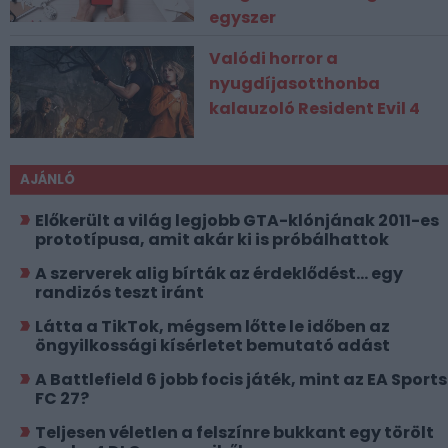
egyszer
Valódi horror a
nyugdíjasotthonba
kalauzoló Resident Evil 4
AJÁNLÓ
Előkerült a világ legjobb GTA-klónjának 2011-es
prototípusa, amit akár ki is próbálhattok
A szerverek alig bírták az érdeklődést... egy
randizós teszt iránt
Látta a TikTok, mégsem lőtte le időben az
öngyilkossági kísérletet bemutató adást
A Battlefield 6 jobb focis játék, mint az EA Sports
FC 27?
Teljesen véletlen a felszínre bukkant egy törölt