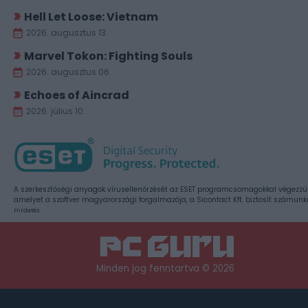
Hell Let Loose: Vietnam
2026. augusztus 13.
Marvel Tokon: Fighting Souls
2026. augusztus 06.
Echoes of Aincrad
2026. július 10.
A szerkesztőségi anyagok vírusellenőrzését az ESET programcsomagokkal végezzü
amelyet a szoftver magyarországi forgalmazója, a Sicontact Kft. biztosít számunk
Hirdetés
Minden jog fenntartva © 2026