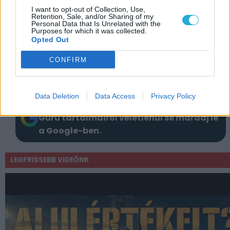
A legközelebbi alkalommal jusson eszedbe
I want to opt-out of Collection, Use,
Retention, Sale, and/or Sharing of my
ez az 5+1 tipp, ha végképp nincs ötleted,
Personal Data that Is Unrelated with the
Purposes for which it was collected.
hogy mit ajándékozz.
Opted Out
Szerző:
PGO
CONFIRM
Dátum:
2024.07.09 08:14
Data Deletion
Data Access
Privacy Policy
Csapd be az AI-t! Állítsd be itt, hogy a PC
Guru tartalmairól véletlenül se maradj le
a Google-ben.
LEGFRISSEBB VIDEÓNK