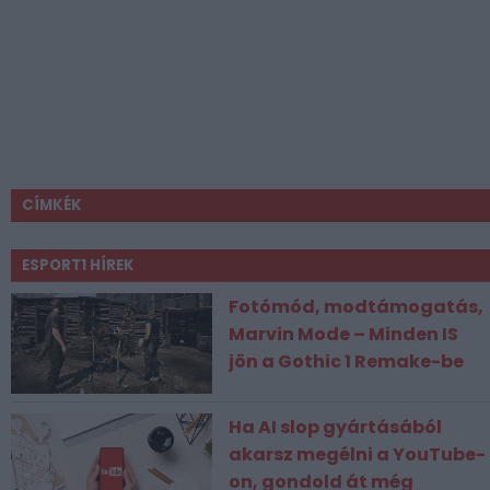
CÍMKÉK
ESPORT1 HÍREK
Fotómód, modtámogatás,
Marvin Mode – Minden IS
jön a Gothic 1 Remake-be
Ha AI slop gyártásából
akarsz megélni a YouTube-
on, gondold át még