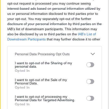
opt-out request is processed you may continue seeing
Ilyen megközelítésben azonban az 50.
interest-based ads based on personal information utilized by
házassági évforduló is tökéletes lehetőség.
us or personal information disclosed to third parties prior to
Vagy egy 60 éves férfi esetén egy olyan
your opt-out. You may separately opt-out of the further
disclosure of your personal information by third parties on the
pecsétgyűrű, aminek a története a
IAB’s list of downstream participants. This information may
felszínén díszeleg.
also be disclosed by us to third parties on the
IAB’s List of
Downstream Participants
that may further disclose it to other
+1 tipp: Az ajándékozás öröme
third parties.
Az “adni jobb, mint kapni”, örök mondat. Az
Personal Data Processing Opt Outs
ékszereket tekintve tökéletes kifejezés a
I want to opt-out of the Sharing of my
szeretet határtalanságára. Persze
personal data.
Opted In
gyermekkorban ez még egy kicsit másképp
hangzik, de felnőttként a legszebb
I want to opt-out of the Sale of my
Personal Data.
pillanataink egyike, amikor
Opted In
ajándékozhatunk. Miért ne tehetnénk meg
I want to opt-out of processing my
ezt ékszerekkel?
Personal Data for Targeted Advertising.
Opted In