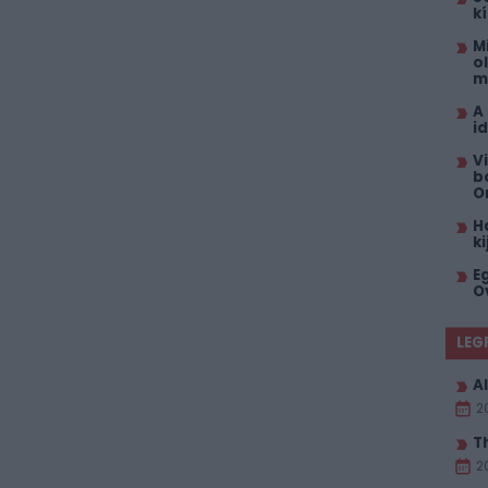
k
M
o
m
A
i
V
b
O
H
k
E
O
LEG
Al
2
T
2