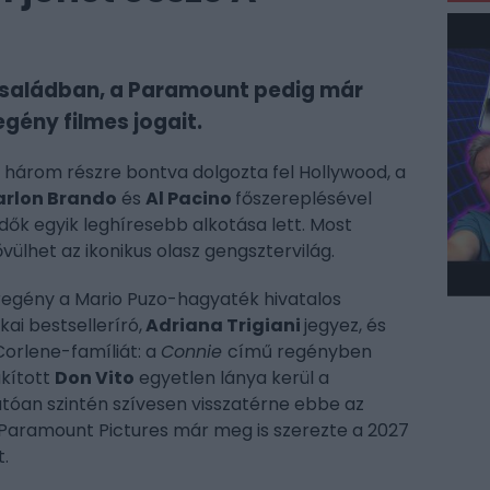
családban, a Paramount pedig már
egény filmes jogait.
három részre bontva dolgozta fel Hollywood, a
rlon Brando
és
Al Pacino
főszereplésével
dők egyik leghíresebb alkotása lett. Most
vülhet az ikonikus olasz gengsztervilág.
regény a Mario Puzo-hagyaték hivatalos
ai bestselleríró,
Adriana Trigiani
jegyez, és
orlene-famíliát: a
Connie
című regényben
akított
Don Vito
egyetlen lánya kerül a
tóan szintén szívesen visszatérne ebbe az
 Paramount Pictures már meg is szerezte a 2027
t.