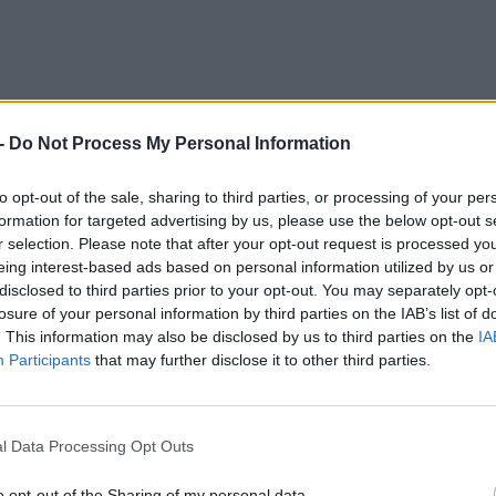
-
Do Not Process My Personal Information
nnal felmerül a kérdés, hogy vajon Francis Ford
-hoz, a
Hollywood Reporter pedig
megkereste
a
to opt-out of the sale, sharing to third parties, or processing of your per
em valószínű”
. Bár Coppola neve örökre
formation for targeted advertising by us, please use the below opt-out s
r selection. Please note that after your opt-out request is processed y
legutóbbi nagyszabású filmje, a rendkívül nagyot
CÍM
eing interest-based ads based on personal information utilized by us or
alószínű, hogy a Paramount egy ekkora
disclosed to third parties prior to your opt-out. You may separately opt-
A k
A 87 éves rendező egyébként továbbra is aktív:
losure of your personal information by third parties on the IAB’s list of
kön
kező filmje, a
Glimpses of the Moon,
amit
. This information may also be disclosed by us to third parties on the
IA
Participants
that may further disclose it to other third parties.
ESP
res
l Data Processing Opt Outs
o opt-out of the Sharing of my personal data.