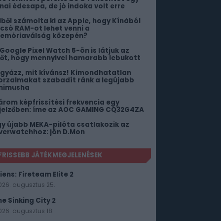
ínai édesapa, de jó indoka volt erre
iből számolta ki az Apple, hogy Kínából
lcsó RAM-ot lehet venni a
emóriaválság közepén?
 Google Pixel Watch 5-ön is látjuk az
dőt, hogy mennyivel hamarabb lebukott
igyázz, mit kívánsz! Kimondhatatlan
orzalmakat szabadít ránk a legújabb
nimusha
árom képfrissítési frekvencia egy
ijelzőben: íme az AOC GAMING CQ32G4ZA
gy újabb MEKA-pilóta csatlakozik az
verwatchhoz: jön D.Mon
FRISSEBB JÁTÉKMEGJELENÉSEK
iens: Fireteam Elite 2
026. augusztus 25.
he Sinking City 2
026. augusztus 18.