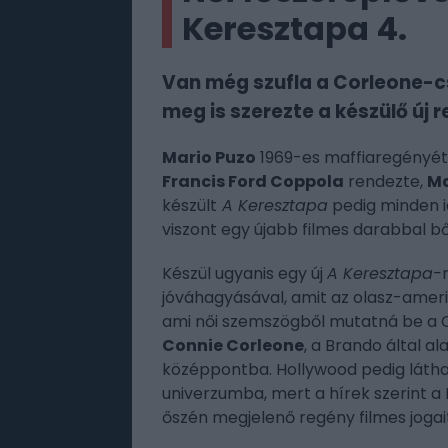
Keresztapa 4.
Van még szufla a Corleone-
meg is szerezte a készülő új r
Mario Puzo
1969-es maffiaregényét 
Francis Ford Coppola
rendezte,
Ma
készült
A Keresztapa
pedig minden i
viszont egy újabb filmes darabbal bő
Készül ugyanis egy új
A Keresztapa-
jóváhagyásával, amit az olasz-amerik
ami női szemszögből mutatná be a C
Connie Corleone
, a Brando által al
középpontba. Hollywood pedig látha
univerzumba, mert a hírek szerint a
őszén megjelenő regény filmes jogai