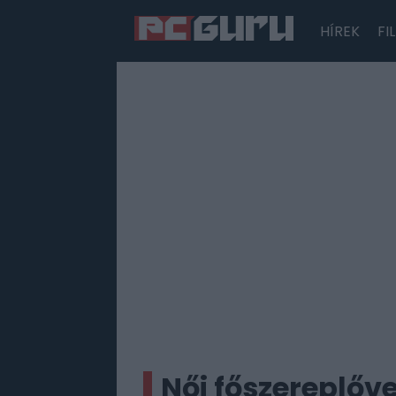
HÍREK
FI
Hírek
Film
Sorozatok
Játékok
Tesztek
Női főszereplőve