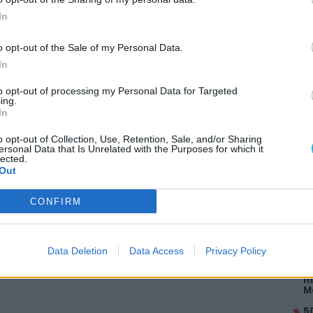
In
itt, hogy a PC Guru tartalmairól véletlenül
o opt-out of the Sale of my Personal Data.
In
to opt-out of processing my Personal Data for Targeted
ing.
In
Ezt az ajánlatot nem lehet
o opt-out of Collection, Use, Retention, Sale, and/or Sharing
AJÁ
ersonal Data that Is Unrelated with the Purposes for which it
lected.
Out
J
f
CONFIRM
A
k
É
g
Data Deletion
Data Access
Privacy Policy
K
m
M
5