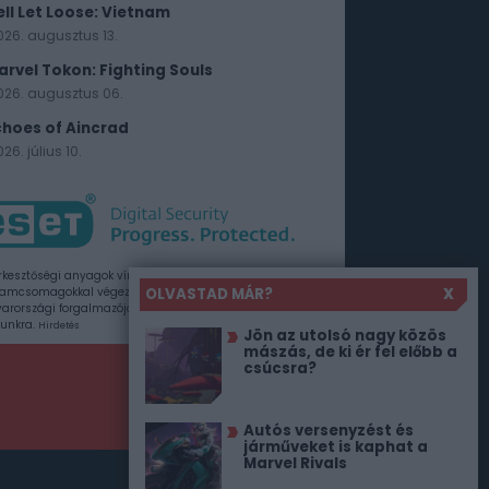
ell Let Loose: Vietnam
026. augusztus 13.
arvel Tokon: Fighting Souls
026. augusztus 06.
choes of Aincrad
26. július 10.
rkesztőségi anyagok vírusellenőrzését az ESET
OLVASTAD MÁR?
X
amcsomagokkal végezzük, amelyet a szoftver
rországi forgalmazója, a Sicontact Kft. biztosít
unkra.
Hirdetés
Jön az utolsó nagy közös
mászás, de ki ér fel előbb a
csúcsra?
Autós versenyzést és
járműveket is kaphat a
Marvel Rivals