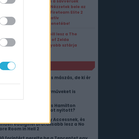
Négyen a savvérűek
ellen – Nézzetek bele az
Aliens: Fireteam Elite 2
kooperatív
játékmenetébe!
Sam Neill lesz a The
Legend of Zelda
legnagyobb sztárja
NLÓ
ön az utolsó nagy közös mászás, de ki ér
el előbb a csúcsra?
utós versenyzést és járműveket is
aphat a Marvel Rivals
s az megvan, hogy Lewis Hamilton
yűjtögetős kártya boltot nyitott?
ét év után vége az Early Accessnek, és
inden eddiginél brutálisabb lesz a No
ore Room in Hell 2
00 forintért perelte be a Tencentet egy