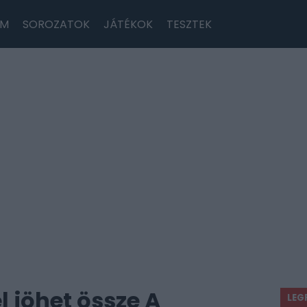
LM
SOROZATOK
JÁTÉKOK
TESZTEK
l jöhet össze A
LEG