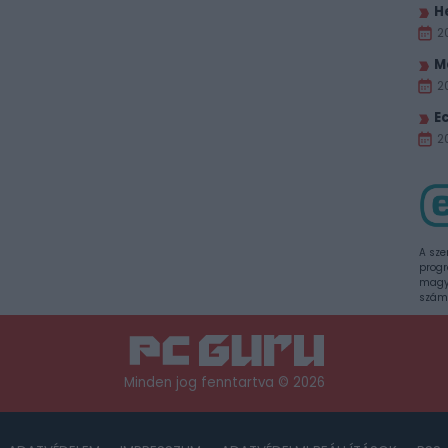
H
2
M
2
E
20
A sze
progr
magya
szám
Minden jog fenntartva © 2026