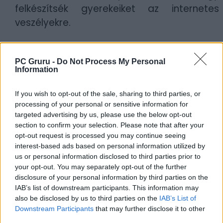
felkészítsék gyerekeiket az internetes
veszélyekre.
Tanítsuk meg őket, hogy ne osszanak meg
beazonosítható személyes adatokat
, és ne
PC Gruru -
Do Not Process My Personal
Information
használjanak a valódi nevükre utaló
felhasználónevet sem.
If you wish to opt-out of the sale, sharing to third parties, or
Válasszanak mindenhol erős, egyedi
processing of your personal or sensitive information for
jelszavakat, sőt még inkább
targeted advertising by us, please use the below opt-out
jelmondatokat
, lehetőleg kétfaktoros
section to confirm your selection. Please note that after your
hitelesítéssel védve, amelyeket jelszószéfben
opt-out request is processed you may continue seeing
tárolnak.
interest-based ads based on personal information utilized by
us or personal information disclosed to third parties prior to
Óvják a bankkártyaadataikat
, az
your opt-out. You may separately opt-out of the further
interneten használjanak olyan virtuális kártyát
disclosure of your personal information by third parties on the
korlátozott költési limittel, amin nincs rajta a
IAB’s list of downstream participants. This information may
teljes zsebpénzük, ösztöndíjuk és nyári
also be disclosed by us to third parties on the
IAB’s List of
keresetük.
Downstream Participants
that may further disclose it to other
Védjék a webkamerájukat
– amikor nem
third parties.