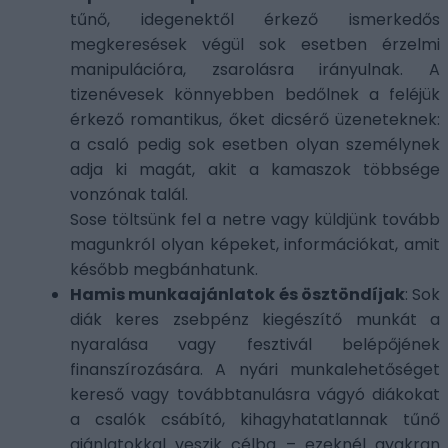
tűnő, idegenektől érkező ismerkedős
megkeresések végül sok esetben érzelmi
manipulációra, zsarolásra irányulnak. A
tizenévesek könnyebben bedőlnek a feléjük
érkező romantikus, őket dicsérő üzeneteknek:
a csaló pedig sok esetben olyan személynek
adja ki magát, akit a kamaszok többsége
vonzónak talál.
Sose töltsünk fel a netre vagy küldjünk tovább
magunkról olyan képeket, információkat, amit
később megbánhatunk.
Hamis munkaajánlatok és ösztöndíjak
: Sok
diák keres zsebpénz kiegészítő munkát a
nyaralása vagy fesztivál belépőjének
finanszírozására. A nyári munkalehetőséget
kereső vagy továbbtanulásra vágyó diákokat
a csalók csábító, kihagyhatatlannak tűnő
ajánlatokkal veszik célba – ezeknél gyakran