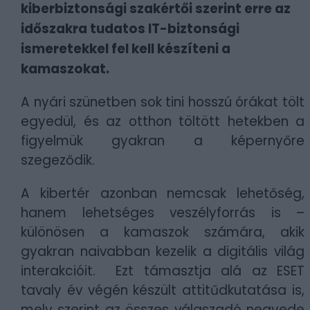
kiberbiztonsági szakértői szerint erre az
időszakra tudatos IT-biztonsági
ismeretekkel fel kell készíteni a
kamaszokat.
A nyári szünetben sok tini hosszú órákat tölt
egyedül, és az otthon töltött hetekben a
figyelmük gyakran a képernyőre
szegeződik.
A kibertér azonban nemcsak lehetőség,
hanem lehetséges veszélyforrás is –
különösen a kamaszok számára, akik
gyakran naivabban kezelik a digitális világ
interakcióit. Ezt támasztja alá az ESET
tavaly év végén készült attitűdkutatása is,
mely szerint az összes válaszadó negyede