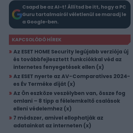
Csapd be az AI-t! Állítsd be itt, hogy a PC
Guru tartalmairól véletlenül se maradj le
a Google-ben.
KAPCSOLÓDÓ HÍREK
Az ESET HOME Security legújabb verziója új
és továbbfejlesztett funkciókkal véd az
internetes fenyegetések ellen (x)
Az ESET nyerte az AV-Comparatives 2024-
es Év Terméke díját (x)
Az Ön eszköze veszélyben van, össze fog
omlani – 8 tipp a félelemkeltő csalások
elleni védelemhez (x)
7 módszer, amivel ellophatják az
adatainkat az interneten (x)