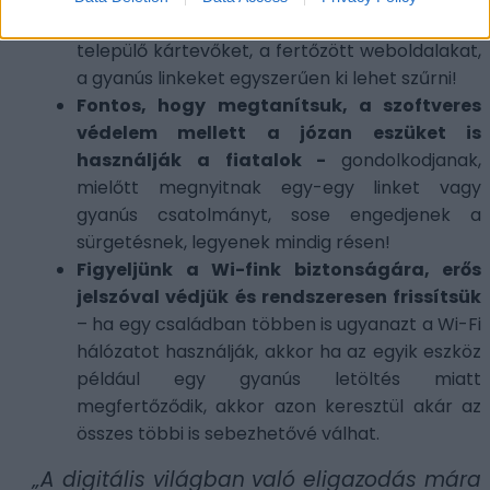
legújabb támadástípusokra is. Ezzel a gépre
települő kártevőket, a fertőzött weboldalakat,
a gyanús linkeket egyszerűen ki lehet szűrni!
Fontos, hogy megtanítsuk, a szoftveres
védelem mellett a józan eszüket is
használják a fiatalok -
gondolkodjanak,
mielőtt megnyitnak egy-egy linket vagy
gyanús csatolmányt, sose engedjenek a
sürgetésnek, legyenek mindig résen!
Figyeljünk a Wi-fink biztonságára, erős
jelszóval védjük és rendszeresen frissítsük
– ha egy családban többen is ugyanazt a Wi-Fi
hálózatot használják, akkor ha az egyik eszköz
például egy gyanús letöltés miatt
megfertőződik, akkor azon keresztül akár az
összes többi is sebezhetővé válhat.
„A digitális világban való eligazodás mára