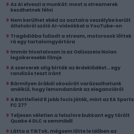
Az AI elveszi a munkát: most a streamerek
kezdhetnek félni
Nem kerülhet ebéd az asztalra veszélybe került
állatokról szóló AI-videókkal a YouTube-on
Tragédiába fulladt a stream, motorosok lőttek
rá egy tartalomgyártóra
Immár hivatalosan is az Odüsszeia Nolan
legsikeresebb filmje
A szerverek alig bírták az érdeklődést... egy
randizós teszt iránt
Bármilyen órából okosórát varázsolhatunk
anélkül, hogy lemondanánk az eleganciáról
A Battlefield 6 jobb focis játék, mint az EA Sports
FC 27?
Teljesen véletlen a felszínre bukkant egy törölt
Quake 4 DLC a semmiből
Látta a TikTok, mégsem lőtte le időben az