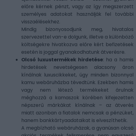
előre kérnek pénzt, vagy az így megszerzett
személyes adatokat használják fel további
visszaélésekhez.
Mindig bizonyosodjunk meg, hivatalos
szervezettel van-e dolgunk, illetve a különböző
költségekre hivatkozva előre kért befizetések
esetén is joggal gyanakodhatunk átverésre.
Olcsó luxustermékek hirdetése
: ha a hamis
hirdetések nevetségesen alacsony áron
kínálnak luxuscikkeket, úgy minden bizonnyal
kamu webáruházba tévedtünk. Ezekben hamis
vagy nem létező termékeket árulnak
méghozzá a kamaszok körében kifejezetten
népszerű márkákat kínálnak – az átverés
miatt azonban a fiatalok nemcsak a pénzüket,
hanem bankkártyaadataikat is elveszíthetik.
A megbízható webáruházak, a gyanúsan olcsó
akciós termékek felismerése nem egyszerű