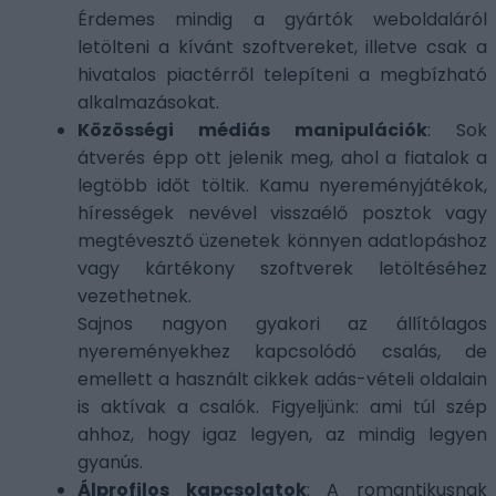
Érdemes mindig a gyártók weboldaláról
letölteni a kívánt szoftvereket, illetve csak a
hivatalos piactérről telepíteni a megbízható
alkalmazásokat.
Közösségi médiás manipulációk
: Sok
átverés épp ott jelenik meg, ahol a fiatalok a
legtöbb időt töltik. Kamu nyereményjátékok,
hírességek nevével visszaélő posztok vagy
megtévesztő üzenetek könnyen adatlopáshoz
vagy kártékony szoftverek letöltéséhez
vezethetnek.
Sajnos nagyon gyakori az állítólagos
nyereményekhez kapcsolódó csalás, de
emellett a használt cikkek adás-vételi oldalain
is aktívak a csalók. Figyeljünk: ami túl szép
ahhoz, hogy igaz legyen, az mindig legyen
gyanús.
Álprofilos kapcsolatok
: A romantikusnak