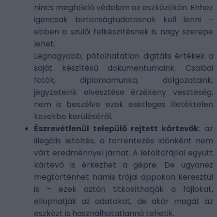
nincs megfelelő védelem az eszközökön. Ehhez
igencsak biztonságtudatosnak kell lenni –
ebben a szülői felkészítésnek is nagy szerepe
lehet.
Legnagyobb, pótolhatatlan digitális értékek a
saját készítésű dokumentumaink. Családi
fotók, diplomamunka, dolgozataink,
jegyzeteink elvesztése érzékeny veszteség,
nem is beszélve ezek esetleges illetéktelen
kezekbe kerüléséről.
Észrevétlenül települő rejtett kártevők
: az
illegális letöltés, a torrentezés időnként nem
várt eredménnyel járhat. A letöltőfájllal együtt
kártevő is érkezhet a gépre. De ugyanez
megtörténhet hamis trójai appokon keresztül
is – ezek aztán titkosíthatják a fájlokat,
ellophatják az adatokat, de akár magát az
eszközt is használhatatlanná tehetik.