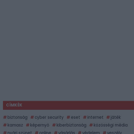
CÍMKÉK
biztonság
cyber security
eset
internet
játék
kamasz
képernyő
kiberbiztonság
közösségi média
nyári szünet
online
vásárlás
védelem
veszély