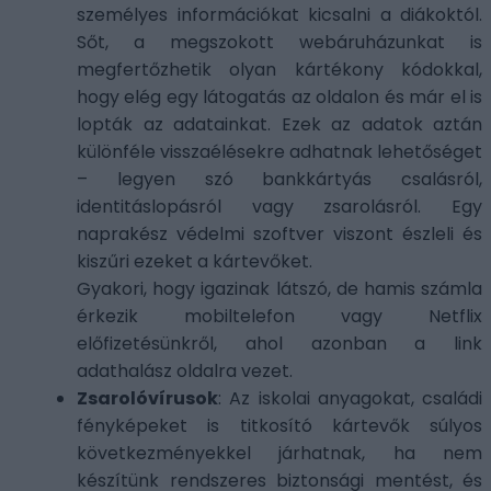
személyes információkat kicsalni a diákoktól.
Sőt, a megszokott webáruházunkat is
megfertőzhetik olyan kártékony kódokkal,
hogy elég egy látogatás az oldalon és már el is
lopták az adatainkat. Ezek az adatok aztán
különféle visszaélésekre adhatnak lehetőséget
– legyen szó bankkártyás csalásról,
identitáslopásról vagy zsarolásról. Egy
naprakész védelmi szoftver viszont észleli és
kiszűri ezeket a kártevőket.
Gyakori, hogy igazinak látszó, de hamis számla
érkezik mobiltelefon vagy Netflix
előfizetésünkről, ahol azonban a link
adathalász oldalra vezet.
Zsarolóvírusok
: Az iskolai anyagokat, családi
fényképeket is titkosító kártevők súlyos
következményekkel járhatnak, ha nem
készítünk rendszeres biztonsági mentést, és