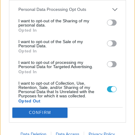
használják, takarják le, és olyan védelmi
Personal Data Processing Opt Outs
szoftvert használjanak, amely figyelmeztet az
illetéktelen hozzáférési kísérletekre.
I want to opt-out of the Sharing of my
personal data.
Ellenőrizzék rendszeresen az
Opted In
alkalmazásokat és regisztrációkat
,
I want to opt-out of the Sale of my
valamint azt, hogy az egyes alkalmazások
Personal Data.
mihez férnek hozzá a telefonon. Nézzék át,
Opted In
hogy a közösségi a platformok biztonsági
I want to opt-out of processing my
beállításai rendben vannak-e és nem
Personal Data for Targeted Advertising.
Opted In
nyilvános-e minden adatuk.
Frissítsék az eszközeik szoftverét és
I want to opt-out of Collection, Use,
Retention, Sale, and/or Sharing of my
operációs rendszerét
, illetve rendszeresen
Personal Data that Is Unrelated with the
készítsenek biztonsági mentést külső
Purposes for which it was collected.
Opted Out
adathordozóra.
Minden eszközükön használjanak
CONFIRM
megbízható gyártótól vásárolt védelmi
szoftvert
, amely napjában többször is frissíti
kártevő-adatbázisát, így azonnal reagál a
Data Deletion
Data Access
Privacy Policy