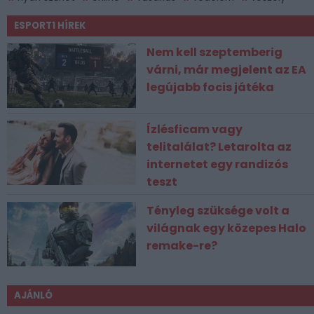
ESPORT1 HÍREK
Nem kell szeptemberig
várni, már megjelent az EA
legújabb focis játéka
Ízlésficam vagy
telitalálat? Letarolta az
internetet egy randizós
teszt
Tényleg szüksége volt a
világnak egy közepes Halo
remake-re?
AJÁNLÓ