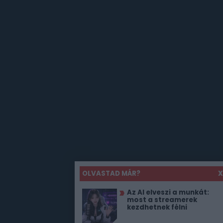
OLVASTAD MÁR?
X
Az AI elveszi a munkát:
most a streamerek
kezdhetnek félni