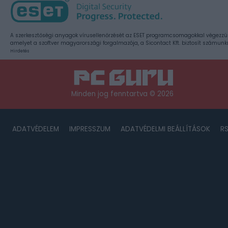
A szerkesztőségi anyagok vírusellenőrzését az ESET programcsomagokkal végezzü
amelyet a szoftver magyarországi forgalmazója, a Sicontact Kft. biztosít számunk
Hirdetés
Minden jog fenntartva © 2026
ADATVÉDELEM
IMPRESSZUM
ADATVÉDELMI BEÁLLÍTÁSOK
R