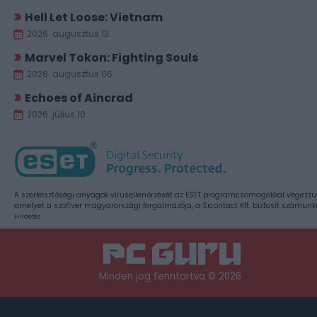
Hell Let Loose: Vietnam
2026. augusztus 13.
Marvel Tokon: Fighting Souls
2026. augusztus 06.
Echoes of Aincrad
2026. július 10.
A szerkesztőségi anyagok vírusellenőrzését az ESET programcsomagokkal végezzü
amelyet a szoftver magyarországi forgalmazója, a Sicontact Kft. biztosít számunk
Hirdetés
Minden jog fenntartva © 2026