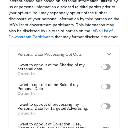
interest-based ads based on personal information utilized by
us or personal information disclosed to third parties prior to
Több százezren követelik a Stranger
your opt-out. You may separately opt-out of the further
Things kivágott tartalmait, pedig azok
disclosure of your personal information by third parties on the
nem is léteznek
IAB’s list of downstream participants. This information may
also be disclosed by us to third parties on the
IAB’s List of
Mindent megbocsátunk Stranger Things!
Downstream Participants
that may further disclose it to other
– Kritika a fináléról
third parties.
Personal Data Processing Opt Outs
LEGFRISSEBB VIDEÓNK
I want to opt-out of the Sharing of my
personal data.
Opted In
I want to opt-out of the Sale of my
Personal Data.
Opted In
I want to opt-out of processing my
Personal Data for Targeted Advertising.
Opted In
I want to opt-out of Collection, Use,