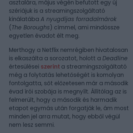
asztalára, május végén befutott egy új
szériájuk is a streamingszolgáltató
kínálatába
A nyugdíjas forradalmárok
(
The Boroughs
) címmel, ami mindössze
egyetlen évadot élt meg.
Merthogy a Netflix nemrégiben hivatalosan
is elkaszálta a sorozatot, holott a
Deadline
értesülései
szerint
a streamingszolgáltató
még a folytatás lehetőségét is komolyan
fontolgatta, sőt előzetesen már a második
évad írói szobája is megnyílt. Állítólag az is
felmerült, hogy a második és harmadik
etapot egymás után forgatják le, ám most
minden jel arra mutat, hogy ebből végül
nem lesz semmi.