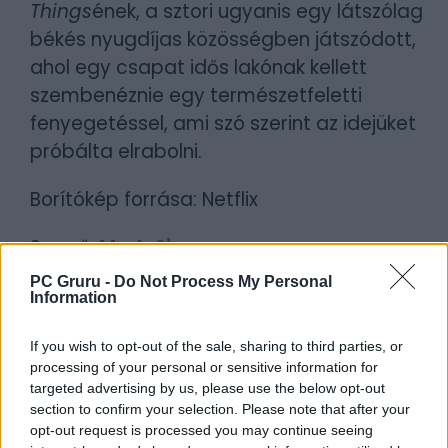
Things
ének, a sztori ugyanis egy látszólag
békés nyugdíjas közösségben játszódott,
ahol egy csapat idős lakónak kellett
szembenéznie egy természetfeletti
fenyegetéssel, ami szó szerint az idejüket
próbálta elrabolni.
Borítókép forrása: Netflix
Szerző:
MarlaSinger
Dátum:
2026.06.18 08:58
PC Gruru -
Do Not Process My Personal
Information
Csapd be az AI-t! Állítsd be itt, hogy a PC
If you wish to opt-out of the sale, sharing to third parties, or
Guru tartalmairól véletlenül se maradj le
processing of your personal or sensitive information for
a Google-ben.
targeted advertising by us, please use the below opt-out
section to confirm your selection. Please note that after your
opt-out request is processed you may continue seeing
KAPCSOLÓDÓ HÍREK