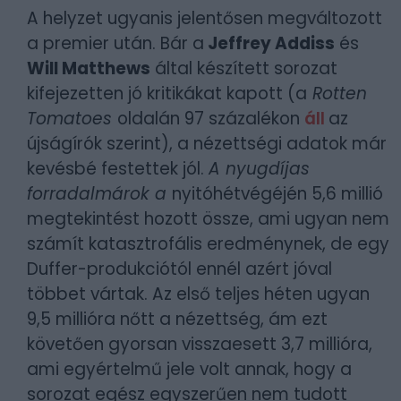
A helyzet ugyanis jelentősen megváltozott
a premier után. Bár a
Jeffrey Addiss
és
Will Matthews
által készített sorozat
kifejezetten jó kritikákat kapott (a
Rotten
Tomatoes
oldalán 97 százalékon
áll
az
újságírók szerint), a nézettségi adatok már
kevésbé festettek jól.
A nyugdíjas
forradalmárok a
nyitóhétvégéjén 5,6 millió
megtekintést hozott össze, ami ugyan nem
számít katasztrofális eredménynek, de egy
Duffer-produkciótól ennél azért jóval
többet vártak. Az első teljes héten ugyan
9,5 millióra nőtt a nézettség, ám ezt
követően gyorsan visszaesett 3,7 millióra,
ami egyértelmű jele volt annak, hogy a
sorozat egész egyszerűen nem tudott