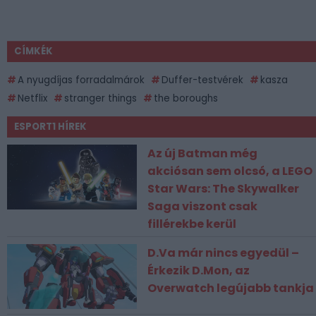
CÍMKÉK
A nyugdíjas forradalmárok
Duffer-testvérek
kasza
Netflix
stranger things
the boroughs
ESPORT1 HÍREK
Az új Batman még
akciósan sem olcsó, a LEGO
Star Wars: The Skywalker
Saga viszont csak
fillérekbe kerül
D.Va már nincs egyedül –
Érkezik D.Mon, az
Overwatch legújabb tankja