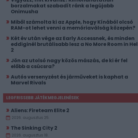
borzalmakat szabadít ránk a legújabb
Onimusha
Miből számolta ki az Apple, hogy Kínából olcsó
RAM-ot lehet venni a memóriaválság közepén?
Két év után vége az Early Accessnek, és minden
eddiginél brutálisabb lesz a No More Room in Hel
2
Jön az utolsó nagy közös mászás, de ki ér fel
előbb a csúcsra?
Autós versenyzést és járműveket is kaphat a
Marvel Rivals
LEGFRISSEBB JÁTÉKMEGJELENÉSEK
Aliens: Fireteam Elite 2
2026. augusztus 25.
The Sinking City 2
2026. augusztus 18.