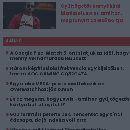
Gyűjtögetős kártyákkal
bizniszel Lewis Hamilton,
meg is nyílt az első boltja
AJÁNLÓ
A Google Pixel Watch 5-ön is látjuk az időt, hogy
mennyivel hamarabb lebukott
Három képfrissítési frekvencia egy kijelzőben:
íme az AOC GAMING CQ32G4ZA
Egy újabb MEKA-pilóta csatlakozik az
Overwatchhoz: jön D.Mon
És az megvan, hogy Lewis Hamilton gyűjtögetős
kártya boltot nyitott?
500 forintért perelte be a Tencentet egy kínai
édesapa, de jó indoka volt erre
Vigyázz, mit kívánsz! Kimondhatatlan