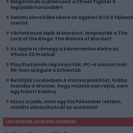
Megőrülnek a játékosok a Street Fighter 6
legújabb harcosáért
Semmi sincs kőbe vésve az egykori GTA 6 fejlesz
szerint
Vérfarkasok lepik el Mordort, leleplezték a The
Lord of the Rings: The Wolves of Mordort
Az Apple is rámegy a kávamentes életre az
iPhone 20 Prokkal
PlayStationön rég kinyírták, PC-n viszont már
8K-ban száguld a Driveclub
Betiltják Londonban A múmia plakátot, hiába
mondja a Warner, hogy múmia van rajta, nem
egy halott kislány
Nincs is jobb, mint egy kis Pókember reklám,
mielőtt elindulhatnál az autóddal
LEGFRISSEBB JÁTÉKMEGJELENÉSEK