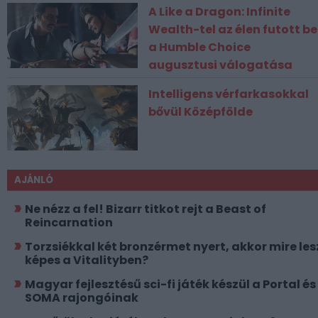
A Like a Dragon: Infinite
Wealth-tel az élen futott be
a Humble Choice
augusztusi válogatása
Intelligens vérfarkasokkal
bővül Középfölde
AJÁNLÓ
Ne nézz a fel! Bizarr titkot rejt a Beast of
Reincarnation
Torzsiékkal két bronzérmet nyert, akkor mire les
képes a Vitalityben?
Magyar fejlesztésű sci-fi játék készül a Portal és
SOMA rajongóinak