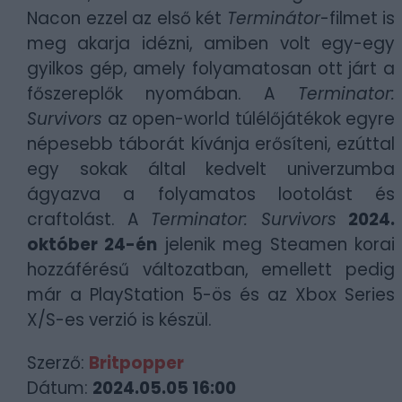
Nacon ezzel az első két
Terminátor
-filmet is
meg akarja idézni, amiben volt egy-egy
gyilkos gép, amely folyamatosan ott járt a
főszereplők nyomában. A
Terminator:
Survivors
az open-world túlélőjátékok egyre
népesebb táborát kívánja erősíteni, ezúttal
egy sokak által kedvelt univerzumba
ágyazva a folyamatos lootolást és
craftolást. A
Terminator: Survivors
2024.
október 24-én
jelenik meg Steamen korai
hozzáférésű változatban, emellett pedig
már a PlayStation 5-ös és az Xbox Series
X/S-es verzió is készül.
Szerző:
Britpopper
Dátum:
2024.05.05 16:00