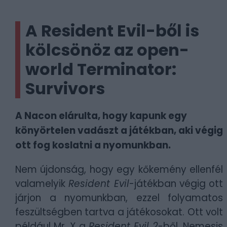
A Resident Evil-ből is
kölcsönöz az open-
world Terminator:
Survivors
A Nacon elárulta, hogy kapunk egy
könyörtelen vadászt a játékban, aki végig
ott fog koslatni a nyomunkban.
Nem újdonság, hogy egy kőkemény ellenfél
valamelyik
Resident Evil
-játékban végig ott
járjon a nyomunkban, ezzel folyamatos
feszültségben tartva a játékosokat. Ott volt
például Mr. X a
Resident Evil 2
-ből, Nemesis