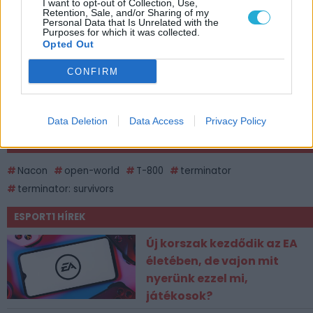
I want to opt-out of Collection, Use,
Retention, Sale, and/or Sharing of my
Personal Data that Is Unrelated with the
Purposes for which it was collected.
Opted Out
CONFIRM
Data Deletion
Data Access
Privacy Policy
CÍMKÉK
Nacon
open-world
T-800
terminator
terminator: survivors
ESPORT1 HÍREK
Új korszak kezdődik az EA
életében, de vajon mit
nyerünk ezzel mi,
játékosok?