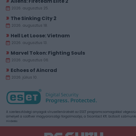
Aliens: Fireteam Elite 2
2026. augusztus 25.
The Sinking City 2
2026. augusztus 18.
Hell Let Loose: Vietnam
2026. augusztus 13.
Marvel Tokon: Fighting Souls
2026. augusztus 06.
Echoes of Aincrad
2026. július 10.
A szerkesztőségi anyagok vírusellenőrzését az ESET programcsomagokkal végezzü
amelyet a szoftver magyarországi forgalmazója, a Sicontact Kft. biztosít számunk
Hirdetés