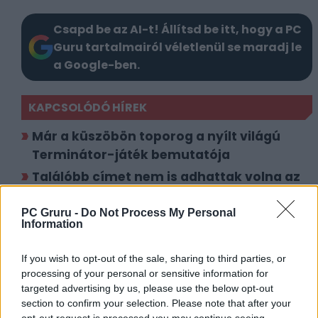
Csapd be az AI-t! Állítsd be itt, hogy a PC
Guru tartalmairól véletlenül se maradj le
a Google-ben.
KAPCSOLÓDÓ HÍREK
Már a küszöbön toporog a nyílt világú
Terminátor-játék bemutatója
Találóbb címet nem is adhattak volna az
új Terminátor-játéknak
PC Gruru -
Do Not Process My Personal
Information
LEGFRISSEBB VIDEÓNK
If you wish to opt-out of the sale, sharing to third parties, or
processing of your personal or sensitive information for
targeted advertising by us, please use the below opt-out
section to confirm your selection. Please note that after your