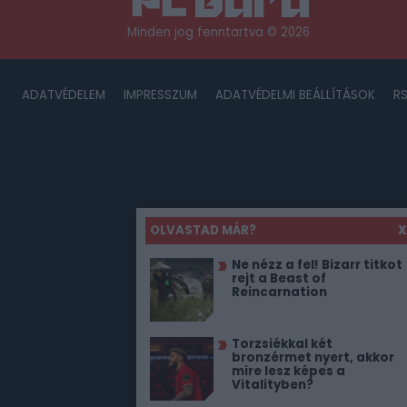
Minden jog fenntartva © 2026
ADATVÉDELEM
IMPRESSZUM
ADATVÉDELMI BEÁLLÍTÁSOK
R
OLVASTAD MÁR?
X
Ne nézz a fel! Bizarr titkot
rejt a Beast of
Reincarnation
Torzsiékkal két
bronzérmet nyert, akkor
mire lesz képes a
Vitalityben?