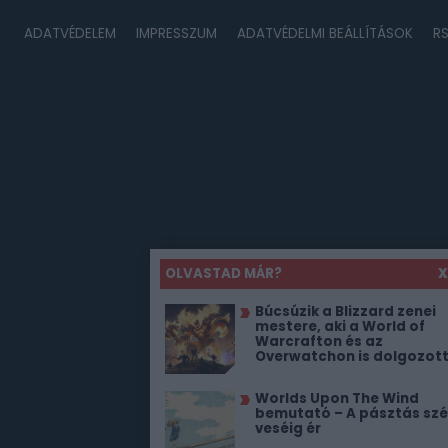
ADATVÉDELEM
IMPRESSZUM
ADATVÉDELMI BEÁLLÍTÁSOK
R
OLVASTAD MÁR?
X
Búcsúzik a Blizzard zenei
mestere, aki a World of
Warcrafton és az
Overwatchon is dolgozot
Worlds Upon The Wind
bemutató – A pásztás szé
veséig ér