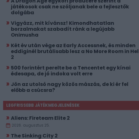
A Dragon Age egykori producere szerint a
játékosok csak ne szóljanak bele a fejlesztők
dolgába
Vigyázz, mit kívánsz! Kimondhatatlan
borzalmakat szabadít ránk a legújabb
Onimusha
Két év után vége az Early Accessnek, és minden
eddiginél brutálisabb lesz a No More Room in Hel
2
500 forintért perelte be a Tencentet egy kínai
édesapa, de jó indoka volt erre
Jön az utolsó nagy közös mászás, de ki ér fel
előbb a csúcsra?
LEGFRISSEBB JÁTÉKMEGJELENÉSEK
Aliens: Fireteam Elite 2
2026. augusztus 25.
The Sinking City 2