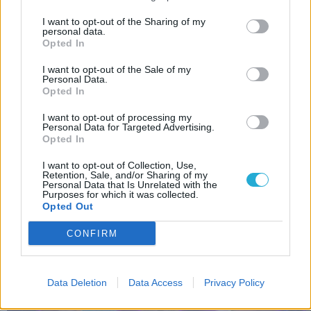
Witcher 4 fejlesztői is tudják
Kimaradhat a kedvenc varázslónőnk a The
I want to opt-out of the Sharing of my
personal data.
Witcher 4 történetéből?
Opted In
A CDPR nem győzi hangúlyozni, mennyire
I want to opt-out of the Sale of my
jó lesz Cirivel kalandozni a The Witcher 4-
Personal Data.
Opted In
ben
I want to opt-out of processing my
Personal Data for Targeted Advertising.
LEGFRISSEBB VIDEÓNK
Opted In
I want to opt-out of Collection, Use,
Retention, Sale, and/or Sharing of my
Personal Data that Is Unrelated with the
Purposes for which it was collected.
Opted Out
CONFIRM
Data Deletion
Data Access
Privacy Policy