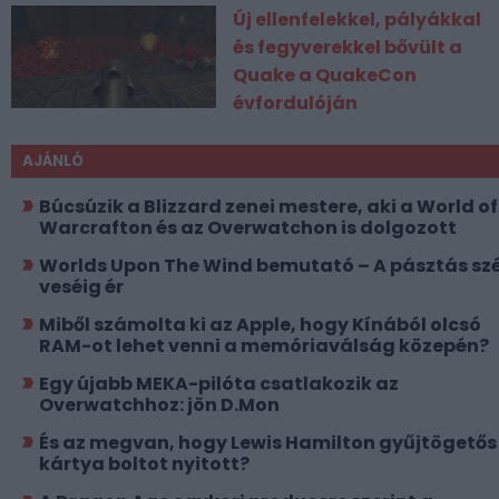
Új ellenfelekkel, pályákkal
és fegyverekkel bővült a
Quake a QuakeCon
évfordulóján
AJÁNLÓ
Búcsúzik a Blizzard zenei mestere, aki a World of
Warcrafton és az Overwatchon is dolgozott
Worlds Upon The Wind bemutató – A pásztás szé
veséig ér
Miből számolta ki az Apple, hogy Kínából olcsó
RAM-ot lehet venni a memóriaválság közepén?
Egy újabb MEKA-pilóta csatlakozik az
Overwatchhoz: jön D.Mon
És az megvan, hogy Lewis Hamilton gyűjtögetős
kártya boltot nyitott?