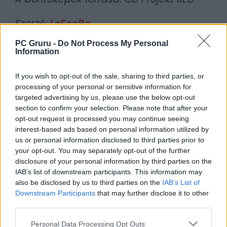
Szerző:
LeEcoBo
Dátum:
2025.05.20 09:30
PC Gruru -
Do Not Process My Personal
Information
Csapd be az AI-t! Állítsd be itt, hogy a PC
If you wish to opt-out of the sale, sharing to third parties, or
Guru tartalmairól véletlenül se maradj le
processing of your personal or sensitive information for
a Google-ben.
targeted advertising by us, please use the below opt-out
section to confirm your selection. Please note that after your
opt-out request is processed you may continue seeing
KAPCSOLÓDÓ HÍREK
interest-based ads based on personal information utilized by
us or personal information disclosed to third parties prior to
Könnyen lehet, hogy a The Witcher 4-ért
your opt-out. You may separately opt-out of the further
már több pénzt kell otthagynunk a
disclosure of your personal information by third parties on the
kasszánál
IAB’s list of downstream participants. This information may
also be disclosed by us to third parties on the
IAB’s List of
A The Witcher 4 fejlesztői szeretnének a
Downstream Participants
that may further disclose it to other
Rockstar Games babérjaira törni
third parties.
A rajongók imádják Geraltot, és ezt a The
Personal Data Processing Opt Outs