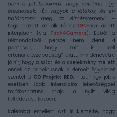
adni a játékosoknak, hogy valóban úgy
érezhessék: »Én vagyok a játékos, és én
határozom meg az élményemet«”
–
fogalmazott az alkotó az
IGN
-nek adott
interjúban (via
Tech4Gamers
). Ebből a
félmondatból persze nem derül ki
pontosan, hogy mit is kell
értenünk „szabadság” alatt, mindenesetre
jó hír, hogy a sztori és a cselekmény mellett
ennek az aspektusnak is kiemelt figyelmet
szentel a
CD Projekt RED
, hiszen így jobb
esetben több interakciós lehetőséggel
találkozhatunk majd a nyílt világ
felfedezése közben.
Kalemba emellett azt is kiemelte, hogy