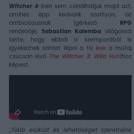
Witcher 4
-ben sem csinálhatjuk majd azt,
amihez épp kedvünk szottyan, az
ambiciózusnak ígérkező
RPG
rendezője,
Sebastian Kalemba
világossá
tette, hogy ebből a szempontból is
igyekeznek szintet lépni a
tíz éve
a műfaj
csúcsán lévő
The Witcher 3: Wild Hunt
hoz
képest.
„Több eszközt és lehetőséget szeretnénk