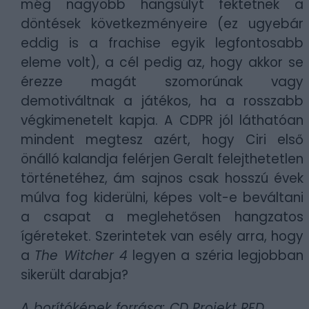
még nagyobb hangsúlyt fektetnek a
döntések következményeire (ez ugyebár
eddig is a frachise egyik legfontosabb
eleme volt), a cél pedig az, hogy akkor se
érezze magát szomorúnak vagy
demotiváltnak a játékos, ha a rosszabb
végkimenetelt kapja. A CDPR jól láthatóan
mindent megtesz azért, hogy Ciri első
önálló kalandja felérjen Geralt felejthetetlen
történetéhez, ám sajnos csak hosszú évek
múlva fog kiderülni, képes volt-e beváltani
a csapat a meglehetősen hangzatos
ígéreteket. Szerintetek van esély arra, hogy
a
The Witcher 4
legyen a széria legjobban
sikerült darabja?
A borítóképek forrása: CD Projekt RED