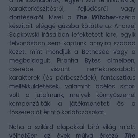
a felhasználónak, legyen szó tennivalókról,
karakterkészítésről, fejlődésről vagy
döntésekről. Mivel a
The Witcher
-széria
készítőit eléggé gúzsba kötötte az Andrzej
Sapkowski írásaiban lefektetett lore, egyik
felvonásban sem kaptunk annyira szabad
kezet, mint mondjuk a Bethesda vagy a
megboldogult Piranha Bytes címeiben,
cserébe viszont remekbeszabott
karakterek (és párbeszédek), fantasztikus
mellékküldetések, valamint acélos sztori
volt a jutalmunk, melyek könnyűszerrel
kompenzálták a játékmenetet és a
főszereplőt érintő korlátozásokat.
Noha a szilárd alapokkal bíró világ miatt
vélhetően az évek múlva érkező
The