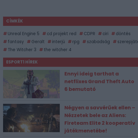
CÍMKÉK
Unreal Engine 5
cd projekt red
CDPR
ciri
döntés
fantasy
Geralt
interjú
rpg
szabadság
szerepját
The Witcher 3
the witcher 4
ESPORT1 HÍREK
Ennyi ideig tarthat a
netflixes Grand Theft Auto
6 bemutató
Négyen a savvérűek ellen –
Nézzetek bele az Aliens:
Fireteam Elite 2 kooperatív
játékmenetébe!