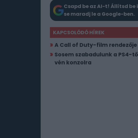
Csapd be az AI-t! Állítsd be 
se maradj le a Google-ben.
KAPCSOLÓDÓ HÍREK
A Call of Duty-film rendezőj
Sosem szabadulunk a PS4-től? 
vén konzolra