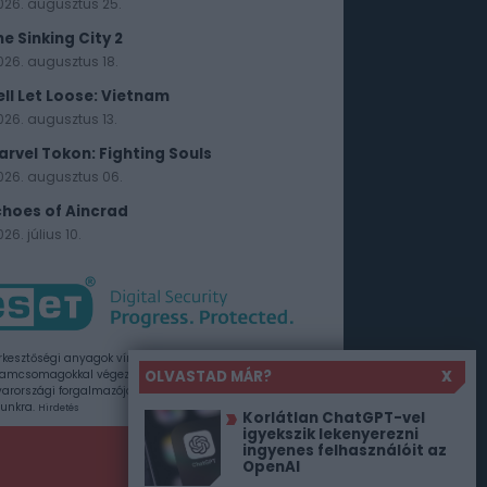
026. augusztus 25.
he Sinking City 2
026. augusztus 18.
ell Let Loose: Vietnam
026. augusztus 13.
arvel Tokon: Fighting Souls
026. augusztus 06.
choes of Aincrad
26. július 10.
rkesztőségi anyagok vírusellenőrzését az ESET
OLVASTAD MÁR?
X
amcsomagokkal végezzük, amelyet a szoftver
rországi forgalmazója, a Sicontact Kft. biztosít
unkra.
Hirdetés
Korlátlan ChatGPT-vel
igyekszik lekenyerezni
ingyenes felhasználóit az
OpenAI