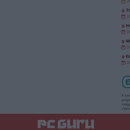
2
T
2
H
2
M
2
E
20
A sze
progr
magya
szám