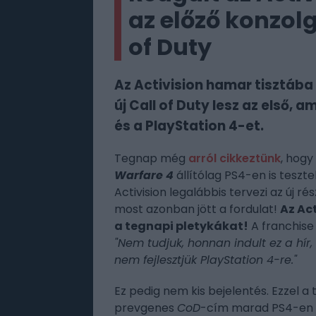
az előző konzolg
of Duty
Az Activision hamar tisztába 
új Call of Duty lesz az első
és a PlayStation 4-et.
Tegnap még
arról cikkeztünk
, hogy
Warfare 4
állítólag PS4-en is tesztel
Activision legalábbis tervezi az új r
most azonban jött a fordulat!
Az Act
a tegnapi pletykákat!
A franchis
"Nem tudjuk, honnan indult ez a hír,
nem fejlesztjük PlayStation 4-re."
Ez pedig nem kis bejelentés. Ezzel a 
prevgenes
CoD
-cím marad PS4-en é