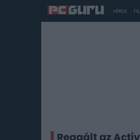
HÍREK
FI
Hírek
Film
Sorozatok
Játékok
Tesztek
Reagált az Acti