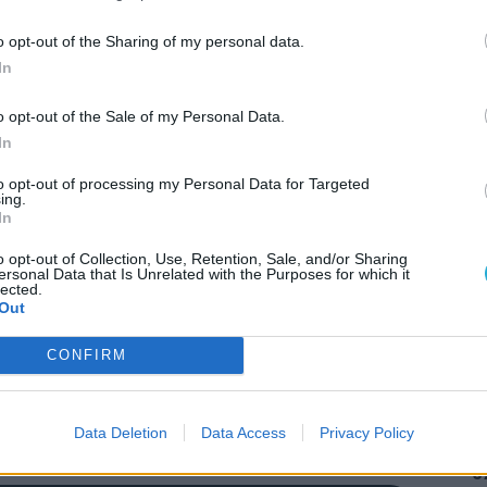
o opt-out of the Sharing of my personal data.
In
 lépése egyértelműen cáfolja a napokban hallot
o opt-out of the Sale of my Personal Data.
zt a kérdést is, amit mi is feltettünk: vajon
In
se-t a kibontakozástól? A jelenlegi generációra
to opt-out of processing my Personal Data for Targeted
hogy a fejlesztők mostantól a PS5, az Xbox Series
ing.
In
totta lehetőségekre összpontosíthatnak, nem
ő kedvéért kompromisszumot kötni. Hogy ez a
o opt-out of Collection, Use, Retention, Sale, and/or Sharing
st hoz majd, azt természetesen csak ősszel
ersonal Data that Is Unrelated with the Purposes for which it
lected.
AJÁ
, hogy
jövőre már valószínűleg a következő,
Out
tás miatt kell majd izgulnunk.
K
l
CONFIRM
O
J
f
Data Deletion
Data Access
Privacy Policy
É
g