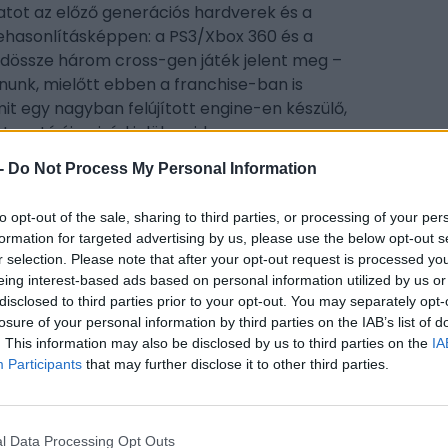
atot az előző generációs hardverek és a
zehasonlításképpen: a PS3/Xbox 360 és a
dössze három cross-gen játék jelent meg –
rnunk, mielőtt ebben a franchise-ban is
it egy nagyban felújított engine-en készülő,
togató új epizód jelöl majd.
-
Do Not Process My Personal Information
to opt-out of the sale, sharing to third parties, or processing of your per
CÍM
formation for targeted advertising by us, please use the below opt-out s
r selection. Please note that after your opt-out request is processed y
act
eing interest-based ads based on personal information utilized by us or
Cal
disclosed to third parties prior to your opt-out. You may separately opt-
cod
losure of your personal information by third parties on the IAB’s list of
kon
. This information may also be disclosed by us to third parties on the
IA
Participants
that may further disclose it to other third parties.
pla
ESP
l Data Processing Opt Outs