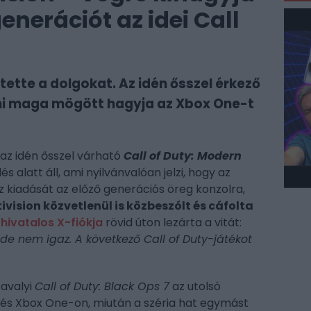
enerációt az idei Call
tette a dolgokat. Az idén ősszel érkező
, ami maga mögött hagyja az Xbox One-t
 az idén ősszel várható
Call of Duty: Modern
és alatt áll, ami nyilvánvalóan jelzi, hogy az
ész kiadását az előző generációs öreg konzolra,
ivision közvetlenül is közbeszólt és cáfolta
e
hivatalos X-fiókja
rövid úton lezárta a vitát:
 de nem igaz. A következő Call of Duty-játékot
tavalyi
Call of Duty: Black Ops 7
az utolsó
s Xbox One-on, miután a széria hat egymást