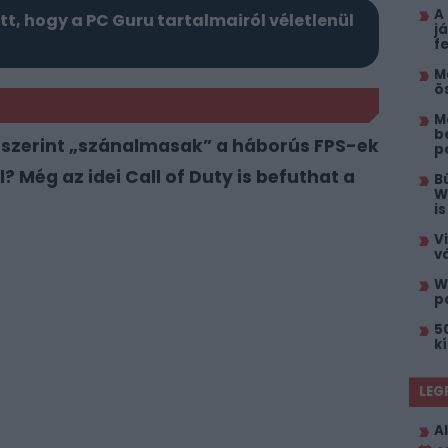
A
itt, hogy a PC Guru tartalmairól véletlenül
j
f
M
ö
M
b
e szerint „szánalmasak” a háborús FPS-ek
p
Még az idei Call of Duty is befuthat a
B
W
i
V
v
W
p
5
k
LEG
Al