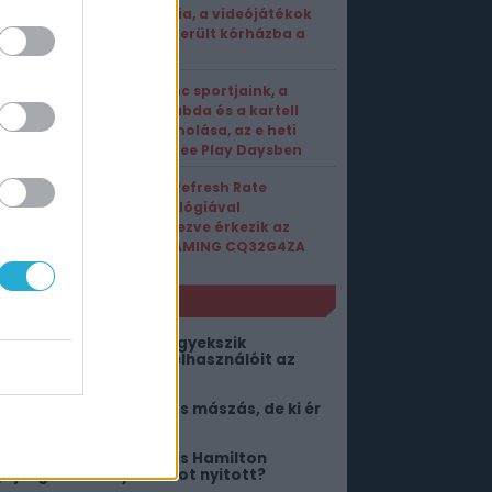
tragédia, a videójátékok
miatt került kórházba a
fiatal?
Kedvenc sportjaink, a
kosárlabda és a kartell
felszámolása, az e heti
Xbox Free Play Daysben
Triple Refresh Rate
technológiával
felvértezve érkezik az
AOC GAMING CQ32G4ZA
NLÓ
orlátlan ChatGPT-vel igyekszik
ekenyerezni ingyenes felhasználóit az
penAI
ön az utolsó nagy közös mászás, de ki ér
el előbb a csúcsra?
s az megvan, hogy Lewis Hamilton
yűjtögetős kártya boltot nyitott?