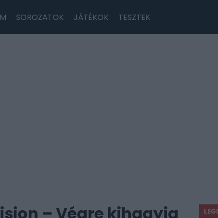
LM
SOROZATOK
JÁTÉKOK
TESZTEK
vision – Végre kihagyja
LEG