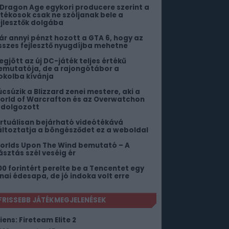
 Dragon Age egykori producere szerint a
átékosok csak ne szóljanak bele a
ejlesztők dolgába
ár annyi pénzt hozott a GTA 6, hogy az
sszes fejlesztő nyugdíjba mehetne
egjött az új DC-játék teljes értékű
emutatója, de a rajongótábor a
okolba kívánja
úcsúzik a Blizzard zenei mestere, aki a
orld of Warcrafton és az Overwatchon
s dolgozott
irtuálisan bejárható videótékává
áltoztatja a böngésződet ez a weboldal
orlds Upon The Wind bemutató – A
ásztás szél veséig ér
00 forintért perelte be a Tencentet egy
ínai édesapa, de jó indoka volt erre
FRISSEBB JÁTÉKMEGJELENÉSEK
iens: Fireteam Elite 2