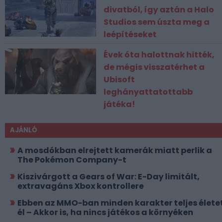
divatból, így aztán a Halo
Studios sem úszta meg a
leépítéseket
Évek óta halottnak hitték,
de mégis visszatérhet a
Ubisoft
leghányattatottabb
játéka!
AJÁNLÓ
A mosdókban elrejtett kamerák miatt perlik a
The Pokémon Company-t
Kiszivárgott a Gears of War: E-Day limitált,
extravagáns Xbox kontrollere
Ebben az MMO-ban minden karakter teljes élete
él – Akkor is, ha nincs játékos a környéken