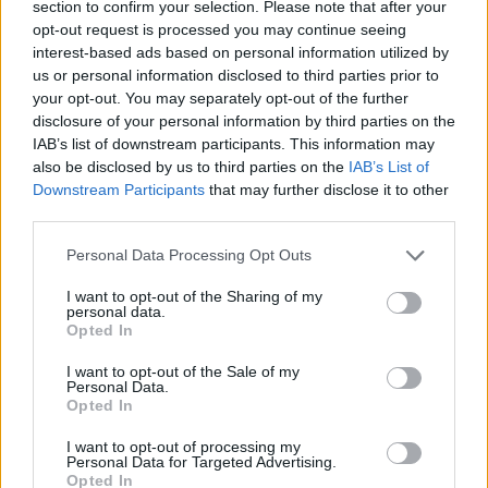
section to confirm your selection. Please note that after your
Csapd be az AI-t! Állítsd be itt, hogy a PC
opt-out request is processed you may continue seeing
interest-based ads based on personal information utilized by
Guru tartalmairól véletlenül se maradj le
us or personal information disclosed to third parties prior to
a Google-ben.
your opt-out. You may separately opt-out of the further
disclosure of your personal information by third parties on the
IAB’s list of downstream participants. This information may
KAPCSOLÓDÓ HÍREK
also be disclosed by us to third parties on the
IAB’s List of
Elindult itthon az Alien: Romulus
Downstream Participants
that may further disclose it to other
third parties.
jegyelővétele és itt a végső előzetes is!
Az ember az Alien: Romulus mögött – A
Personal Data Processing Opt Outs
Fede Alvarez-portré
I want to opt-out of the Sharing of my
personal data.
Opted In
LEGFRISSEBB VIDEÓNK
I want to opt-out of the Sale of my
Personal Data.
Opted In
I want to opt-out of processing my
Personal Data for Targeted Advertising.
Opted In