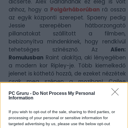
dicsérte. Alex Garlandnak ez elég is volt
ahhoz, hogy a
Polgárháborúban
rá ossza
az egyik központi szerepet. Spaeny pedig
Jessie szerepében hátborzongató
pillanatokat szállított a filmben,
bebizonyítva mindenkinek, hogy rendkívül
tehetséges színésznő. Az
Alien:
Romulusban
Raint alakítja, aki lényegében
a modern kor Ripley-je. Több kiemelkedő
jelenet is köthető hozzá, de ezeket nézzétek
csak meg szépen a moziban! Cailee
Spaeny jövőre a Tőrbe ejtve új részében, a
PC Gruru -
Do Not Process My Personal
Wake Up Dead Manben
is feltűnik majd.
Information
Szerző:
Britpopper
If you wish to opt-out of the sale, sharing to third parties, or
processing of your personal or sensitive information for
Dátum:
2024.08.15 20:00
targeted advertising by us, please use the below opt-out