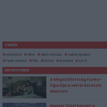
CÍMKÉK
színésznő
alien
alien romulus
cailee spaeny
Fede alvarez
film
horror
Romulus
sci-fi
ESPORT1 HÍREK
A Megszállottság Funko-
figurája a vérrel áztatott
Nikki lett
Master Chief kiment a