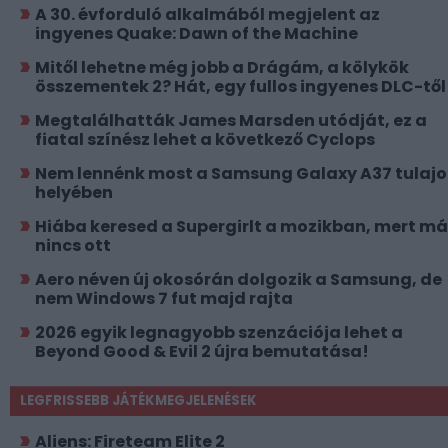
A 30. évforduló alkalmából megjelent az
ingyenes Quake: Dawn of the Machine
Mitől lehetne még jobb a Drágám, a kölykök
összementek 2? Hát, egy fullos ingyenes DLC-től
Megtalálhatták James Marsden utódját, ez a
fiatal színész lehet a következő Cyclops
Nem lennénk most a Samsung Galaxy A37 tulajo
helyében
Hiába keresed a Supergirlt a mozikban, mert má
nincs ott
Aero néven új okosórán dolgozik a Samsung, de
nem Windows 7 fut majd rajta
2026 egyik legnagyobb szenzációja lehet a
Beyond Good & Evil 2 újra bemutatása!
LEGFRISSEBB JÁTÉKMEGJELENÉSEK
Aliens: Fireteam Elite 2