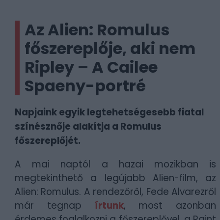
Az Alien: Romulus
főszereplője, aki nem
Ripley – A Cailee
Spaeny-portré
Napjaink egyik legtehetségesebb fiatal
színésznője alakítja a Romulus
főszereplőjét.
A mai naptól a hazai mozikban is
megtekinthető a legújabb Alien-film, az
Alien: Romulus. A rendezőről, Fede Alvarezről
már tegnap
írtunk
, most azonban
érdemes foglalkozni a főszereplővel, a Raint