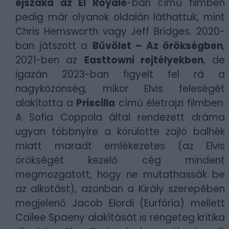
éjszaka az El Royale
-ban című filmben
pedig már olyanok oldalán láthattuk, mint
Chris Hemsworth vagy Jeff Bridges. 2020-
ban játszott a
Bűvölet – Az örökségben
,
2021-ben az
Easttowni rejtélyekben
, de
igazán 2023-ban figyelt fel rá a
nagyközönség, mikor Elvis feleségét
alakította a
Priscilla
című életrajzi filmben.
A Sofia Coppola által rendezett dráma
ugyan többnyire a körülötte zajló balhék
miatt maradt emlékezetes (az Elvis
örökségét kezelő cég mindent
megmozgatott, hogy ne mutathassák be
az alkotást), azonban a Király szerepében
megjelenő Jacob Elordi (Eurfória) mellett
Cailee Spaeny alakítását is rengeteg kritika