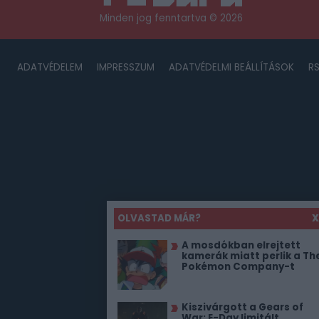
Minden jog fenntartva © 2026
ADATVÉDELEM
IMPRESSZUM
ADATVÉDELMI BEÁLLÍTÁSOK
R
OLVASTAD MÁR?
X
A mosdókban elrejtett
kamerák miatt perlik a Th
Pokémon Company-t
Kiszivárgott a Gears of
War: E-Day limitált,