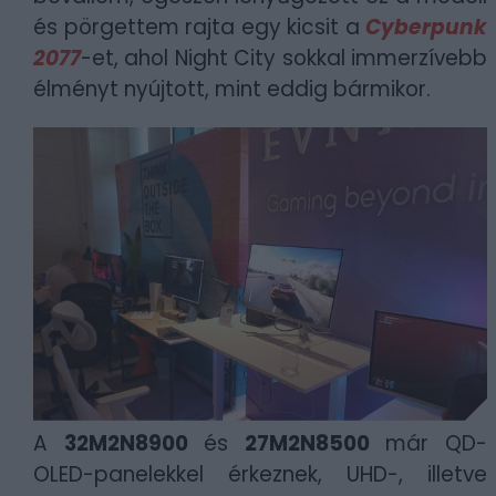
és pörgettem rajta egy kicsit a
Cyberpunk
2077
-et, ahol Night City sokkal immerzívebb
élményt nyújtott, mint eddig bármikor.
A
32M2N8900
és
27M2N8500
már QD-
OLED-panelekkel érkeznek, UHD-, illetve