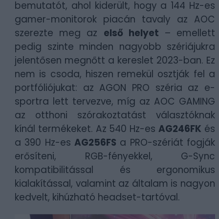
bemutatót, ahol kiderült, hogy a 144 Hz-es
gamer-monitorok piacán tavaly az AOC
szerezte meg az
első helyet
– emellett
pedig szinte minden nagyobb szériájukra
jelentősen megnőtt a kereslet 2023-ban. Ez
nem is csoda, hiszen remekül osztják fel a
portfóliójukat: az AGON PRO széria az e-
sportra lett tervezve, míg az AOC GAMING
az otthoni szórakoztatást választóknak
kínál termékeket. Az 540 Hz-es
AG246FK
és
a 390 Hz-es
AG256FS
a PRO-szériát fogják
erősíteni, RGB-fényekkel, G-Sync
kompatibilitással és ergonomikus
kialakítással, valamint az általam is nagyon
kedvelt, kihúzható headset-tartóval.