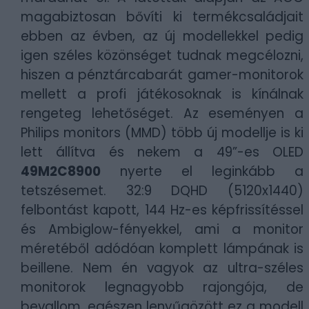
magabiztosan bővíti ki termékcsaládjait
ebben az évben, az új modellekkel pedig
igen széles közönséget tudnak megcélozni,
hiszen a pénztárcabarát gamer-monitorok
mellett a profi játékosoknak is kínálnak
rengeteg lehetőséget. Az eseményen a
Philips monitors (MMD) több új modellje is ki
lett állítva és nekem a 49”-es OLED
49M2C8900
nyerte el leginkább a
tetszésemet. 32:9 DQHD (5120x1440)
felbontást kapott, 144 Hz-es képfrissítéssel
és Ambiglow-fényekkel, ami a monitor
méretéből adódóan komplett lámpának is
beillene. Nem én vagyok az ultra-széles
monitorok legnagyobb rajongója, de
bevallom, egészen lenyűgözött ez a modell