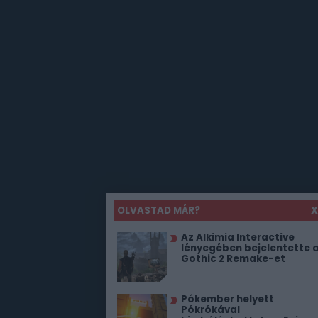
OLVASTAD MÁR?
X
Az Alkimia Interactive
lényegében bejelentette 
Gothic 2 Remake-et
Pókember helyett
Pókrókával