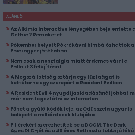
AJÁNLÓ
Az Alkimia Interactive lényegében bejelentette 
Gothic 2 Remake-et
Pókember helyett Pókrókával himbálózhattok a
Epic ingyenjátékában
Nem csak a nosztalgia miatt érdemes várni a
Fallout 3 felújítását
A Megszállottság sztárja egy fűzfaágat is
kettétörne egy szerepért a Resident Evilben
A Resident Evil 4 nyugdíjas kiadásánál jobbat 
már nem fogsz látni az interneten!
Főhet a gyűlölködők feje, az Odüsszeia ugyanis
belépett a milliárdosok klubjába
Fillérekért szerezhetitek be a DOOM: The Dark
Ages DLC-jét és a 40 éves Bethesda többi játéká