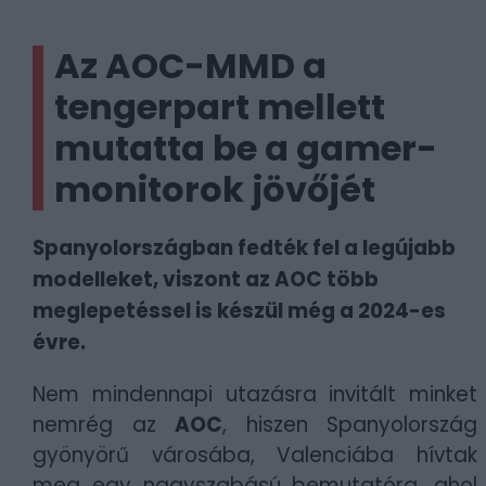
Az AOC-MMD a
tengerpart mellett
mutatta be a gamer-
monitorok jövőjét
Spanyolországban fedték fel a legújabb
modelleket, viszont az AOC több
meglepetéssel is készül még a 2024-es
évre.
Nem mindennapi utazásra invitált minket
nemrég az
AOC
, hiszen Spanyolország
gyönyörű városába, Valenciába hívtak
meg egy nagyszabású bemutatóra, ahol