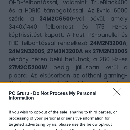
QHD-felbontással, valamint TrueBlack400
és a HDR10 támogatással. Az Evnia 6000
széria a
34M2C6500
-val bővül, amely
3440x1440 felbontást és 175 Hz-es
képfrissítést kapott. A Fast IPS-panellel és
FHD-felbontással rendelkező
24M2N3200A
,
24M2N3200S
,
27M2N3200A
és
27M2N3200S
néhány héten belül befutnak, a 280 Hz-es
27M2C5200W
pedig júliusban kerül a
piacra. Az elsősorban az otthoni gaming-
élményt megcélzó M2 széria is megkapja a
maga QHD-monitorait: a
27M2N5500
,
PC Gruru -
Do Not Process My Personal
Information
27M2N3500NL
,
32M2C3500L
és
34M2C35500L
bár picit drágábbak, de
If you wish to opt-out of the sale, sharing to third parties, or
gyönyörű színeket képesek megjeleníteni. A
processing of your personal or sensitive information for
Forza Horizon 5
-öt próbáltam ki és tényleg
targeted advertising by us, please use the below opt-out