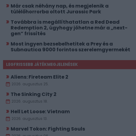
Már csak néhány nap, és megjelenik a
túlélőhorrorba oltott Jurassic Park
Továbbra is megállíthatatlan a Red Dead
Redemption 2, úgyhogy jöhetne már a „next-
gen” frissítés
Most ingyen bezsebelhetitek a Prey és a
Subnautica 9000 forintos szerelemgyermekét
LEGFRISSEBB JÁTÉKMEGJELENÉSEK
Aliens: Fireteam Elite 2
2026. augusztus 25.
The Sinking City 2
2026. augusztus 18.
Hell Let Loose: Vietnam
2026. augusztus 13.
Marvel Tokon: Fighting Souls
2026. augusztus 06.