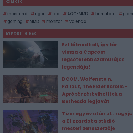
CÍMKÉK
monitorok
agon
aoc
AOC-MMD
bemutató
gam
gaming
MMD
monitor
Valencia
ESPORT1 HÍREK
Ezt látnod kell, így tér
vissza a Capcom
legsötétebb szamurájos
legendája!
DOOM, Wolfenstein,
Fallout, The Elder Scrolls –
Aprópénzért vihetitek a
Bethesda legjavát
Tizenegy év után otthagyja
a Blizzardot a stúdió
mesteri zeneszerzője