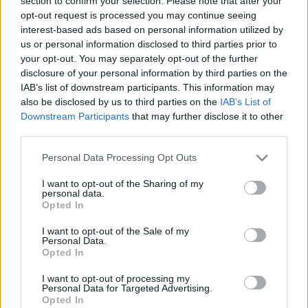
section to confirm your selection. Please note that after your
nagyon intenzív, mély színeket kaptam,
opt-out request is processed you may continue seeing
pedig sikerült épp egy nagyobb
interest-based ads based on personal information utilized by
homokvihar közepére kocsikáznom.
us or personal information disclosed to third parties prior to
your opt-out. You may separately opt-out of the further
disclosure of your personal information by third parties on the
GALÉRIA
IAB’s list of downstream participants. This information may
also be disclosed by us to third parties on the
IAB’s List of
Downstream Participants
that may further disclose it to other
third parties.
Personal Data Processing Opt Outs
I want to opt-out of the Sharing of my
personal data.
Opted In
I want to opt-out of the Sale of my
Personal Data.
Opted In
I want to opt-out of processing my
Kattints a galéria megtekintéséhez!
Personal Data for Targeted Advertising.
Opted In