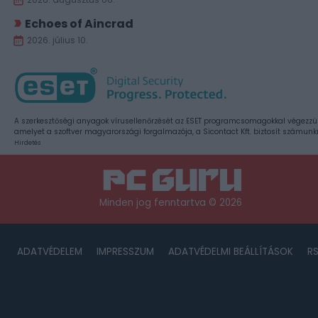
Echoes of Aincrad
2026. július 10.
A szerkesztőségi anyagok vírusellenőrzését az ESET programcsomagokkal végezzü
amelyet a szoftver magyarországi forgalmazója, a Sicontact Kft. biztosít számunk
Hirdetés
Minden jog fenntartva © 2026
ADATVÉDELEM
IMPRESSZUM
ADATVÉDELMI BEÁLLÍTÁSOK
R