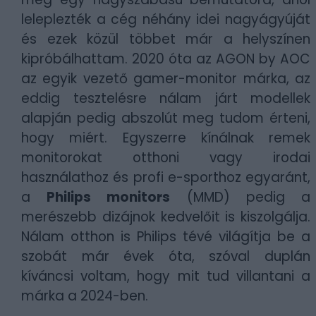
leleplezték a cég néhány idei nagyágyúját
és ezek közül többet már a helyszínen
kipróbálhattam. 2020 óta az AGON by AOC
az egyik vezető gamer-monitor márka, az
eddig tesztelésre nálam járt modellek
alapján pedig abszolút meg tudom érteni,
hogy miért. Egyszerre kínálnak remek
monitorokat otthoni vagy irodai
használathoz és profi e-sporthoz egyaránt,
a
Philips monitors
(MMD) pedig a
merészebb dizájnok kedvelőit is kiszolgálja.
Nálam otthon is Philips tévé világítja be a
szobát már évek óta, szóval duplán
kíváncsi voltam, hogy mit tud villantani a
márka a 2024-ben.