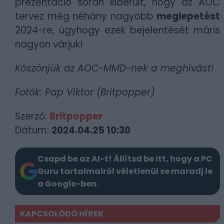
prezentáció során kiderült, hogy az AOC
tervez még néhány nagyobb
meglepetést
2024-re, úgyhogy ezek bejelentését máris
nagyon várjuk!
Köszönjük az AOC-MMD-nek a meghívást!
Fotók: Pap Viktor (Britpopper)
Szerző:
Britpopper
Dátum:
2024.04.25 10:30
Csapd be az AI-t! Állítsd be itt, hogy a PC
Guru tartalmairól véletlenül se maradj le
a Google-ben.
KAPCSOLÓDÓ HÍREK