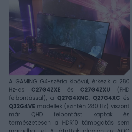
A GAMING G4-széria kibővül, érkezik a 280
Hz-es
C27G4ZXE
és
C27G4ZXU
(FHD
felbontással), a
Q27G4XNC
,
Q27G4XC
és
Q32G4VE
modellek (szintén 280 Hz) viszont
már QHD felbontást kaptak és
természetesen a HDR10 támogatás sem
maradhat el. A látottak alapján az AOC