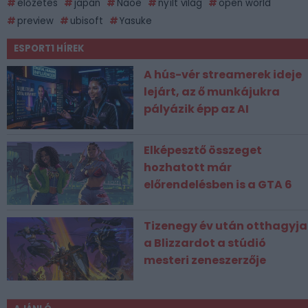
előzetes
japán
Naoe
nyílt világ
open world
preview
ubisoft
Yasuke
ESPORT1 HÍREK
A hús-vér streamerek ideje
lejárt, az ő munkájukra
pályázik épp az AI
Elképesztő összeget
hozhatott már
előrendelésben is a GTA 6
Tizenegy év után otthagyja
a Blizzardot a stúdió
mesteri zeneszerzője