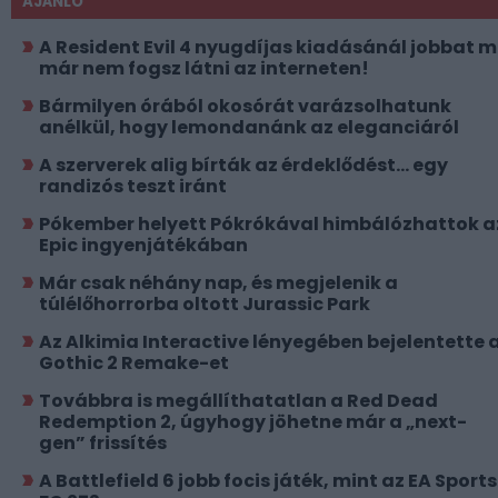
AJÁNLÓ
A Resident Evil 4 nyugdíjas kiadásánál jobbat 
már nem fogsz látni az interneten!
Bármilyen órából okosórát varázsolhatunk
anélkül, hogy lemondanánk az eleganciáról
A szerverek alig bírták az érdeklődést... egy
randizós teszt iránt
Pókember helyett Pókrókával himbálózhattok a
Epic ingyenjátékában
Már csak néhány nap, és megjelenik a
túlélőhorrorba oltott Jurassic Park
Az Alkimia Interactive lényegében bejelentette 
Gothic 2 Remake-et
Továbbra is megállíthatatlan a Red Dead
Redemption 2, úgyhogy jöhetne már a „next-
gen” frissítés
A Battlefield 6 jobb focis játék, mint az EA Sports