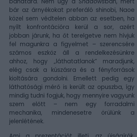
bánatára. Nem úgy a
Shadows
ban, mert
bár az árnyékokat preferáló shinobi, Naoe
közel sem védtelen abban az esetben, ha
nyílt konfrontációra kerül a sor, azért
jobban járunk, ha őt terelgetve nem hívjuk
fel magunkra a figyelmet – szerencsére
számos eszköz áll a rendelkezésünkre
ahhoz, hogy „láthatatlanok” maradjunk,
elég csak a kúszásra és a fényforrások
kioltására gondolni. Emellett pedig egy
láthatósági mérő is került az opuszba, így
mindig tudni fogjuk, hogy mennyire vagyunk
szem előtt – nem egy forradalmi
mechanika, mindenesetre örülünk a
jelenlétének.
Ami a prezentációt illeti, az újságírók,