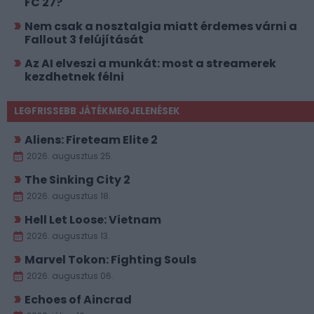
FC 27?
Nem csak a nosztalgia miatt érdemes várni a
Fallout 3 felújítását
Az AI elveszi a munkát: most a streamerek
kezdhetnek félni
LEGFRISSEBB JÁTÉKMEGJELENÉSEK
Aliens: Fireteam Elite 2
2026. augusztus 25.
The Sinking City 2
2026. augusztus 18.
Hell Let Loose: Vietnam
2026. augusztus 13.
Marvel Tokon: Fighting Souls
2026. augusztus 06.
Echoes of Aincrad