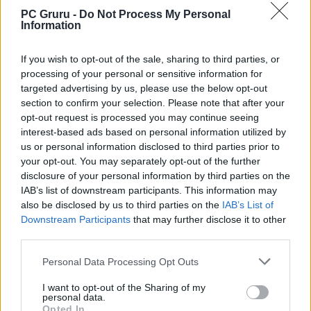
miközben újdonságokban és remekül
PC Gruru -
Do Not Process My Personal
Information
megírt karakterekben sem szenved hiányt,
emellett pedig a történet és az RPG elemek
If you wish to opt-out of the sale, sharing to third parties, or
is kidolgozottabbak, mint eddig bármikor.
processing of your personal or sensitive information for
Persze hozzá kell tennünk, hogy az ilyen
targeted advertising by us, please use the below opt-out
section to confirm your selection. Please note that after your
preview-kat mindig érdemes elosztani
opt-out request is processed you may continue seeing
kettővel (elég csak a
Dragon Age: The
interest-based ads based on personal information utilized by
Veilguard
ra gondolni), mindenesetre
us or personal information disclosed to third parties prior to
your opt-out. You may separately opt-out of the further
kifejezetten nagy esély van arra, hogy ez
disclosure of your personal information by third parties on the
lesz a Ubisoft hőn áhított visszatérése –
IAB’s list of downstream participants. This information may
ehhez persze az is kell, hogy ne valljon
also be disclosed by us to third parties on the
IAB’s List of
Downstream Participants
that may further disclose it to other
kudarcot a kasszáknál.
third parties.
A borítóképek forrása: PC Gamer, Game
Personal Data Processing Opt Outs
Rant
I want to opt-out of the Sharing of my
personal data.
Szerző:
LeEcoBo
Opted In