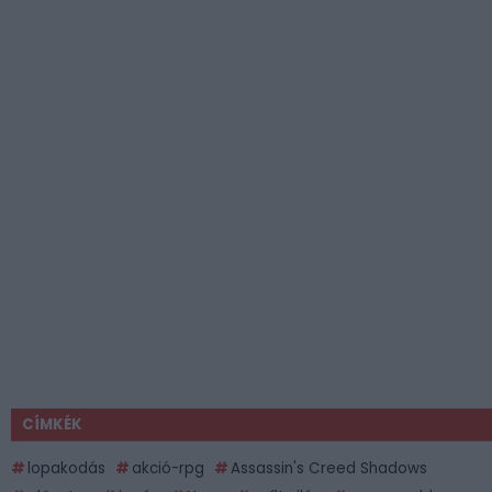
CÍMKÉK
lopakodás
akció-rpg
Assassin's Creed Shadows