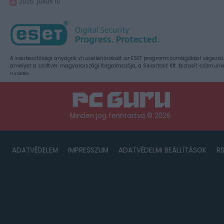
2026. július 10.
A szerkesztőségi anyagok vírusellenőrzését az ESET programcsomagokkal végezzü
amelyet a szoftver magyarországi forgalmazója, a Sicontact Kft. biztosít számunk
Hirdetés
Minden jog fenntartva © 2026
ADATVÉDELEM
IMPRESSZUM
ADATVÉDELMI BEÁLLÍTÁSOK
R