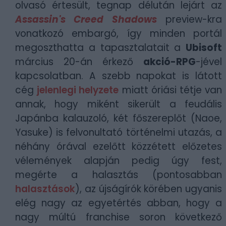
olvasó értesült, tegnap délután lejárt az
Assassin's Creed Shadows
preview-kra
vonatkozó embargó, így minden portál
megoszthatta a tapasztalatait a
Ubisoft
március 20-án érkező
akció-RPG
-jével
kapcsolatban. A szebb napokat is látott
cég
jelenlegi helyzete
miatt óriási tétje van
annak, hogy miként sikerült a feudális
Japánba kalauzoló, két főszereplőt (Naoe,
Yasuke) is felvonultató történelmi utazás, a
néhány órával ezelőtt közzétett előzetes
vélemények alapján pedig úgy fest,
megérte a halasztás (pontosabban
halasztások
), az újságírók körében ugyanis
elég nagy az egyetértés abban, hogy a
nagy múltú franchise soron következő