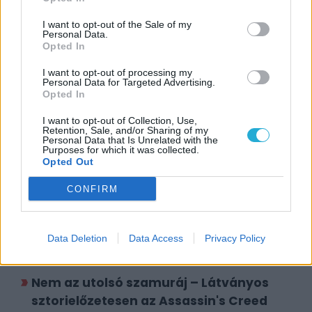
Dátum:
2025.01.24 07:30
I want to opt-out of the Sale of my
Personal Data.
Opted In
Csapd be az AI-t! Állítsd be itt, hogy a PC
I want to opt-out of processing my
Guru tartalmairól véletlenül se maradj le
Personal Data for Targeted Advertising.
a Google-ben.
Opted In
I want to opt-out of Collection, Use,
Retention, Sale, and/or Sharing of my
KAPCSOLÓDÓ HÍREK
Personal Data that Is Unrelated with the
Purposes for which it was collected.
Az Assassin's Creed Shadows végre nem
Opted Out
csak az ikonok eltüntetéséről fog szólni?
CONFIRM
A valaha volt legszabadabb Assassin's
Creed lesz a Shadows
Data Deletion
Data Access
Privacy Policy
Elmesélem, hogy szereztem INGYEN
Assassin's Creed Shadows-t
Nem az utolsó szamuráj – Látványos
sztorielőzetesen az Assassin's Creed