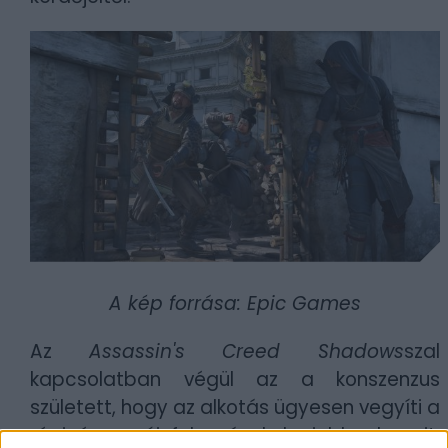
A kép forrása: Epic Games
Az
Assassin's Creed Shadows
szal
kapcsolatban végül az a konszenzus
született, hogy az alkotás ügyesen vegyíti a
régi és az új felvonások legjobb elemeit,