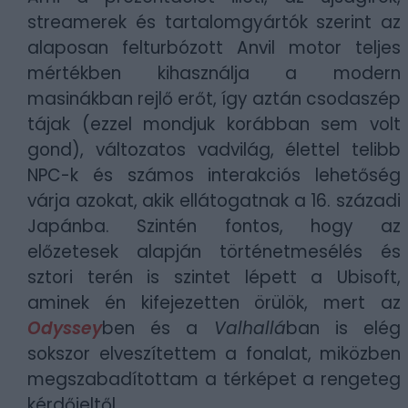
streamerek és tartalomgyártók szerint az
alaposan felturbózott Anvil motor teljes
mértékben kihasználja a modern
masinákban rejlő erőt, így aztán csodaszép
tájak (ezzel mondjuk korábban sem volt
gond), változatos vadvilág, élettel telibb
NPC-k és számos interakciós lehetőség
várja azokat, akik ellátogatnak a 16. századi
Japánba. Szintén fontos, hogy az
előzetesek alapján történetmesélés és
sztori terén is szintet lépett a Ubisoft,
aminek én kifejezetten örülök, mert az
Odyssey
ben és a
Valhallá
ban is elég
sokszor elveszítettem a fonalat, miközben
megszabadítottam a térképet a rengeteg
kérdőjeltől.