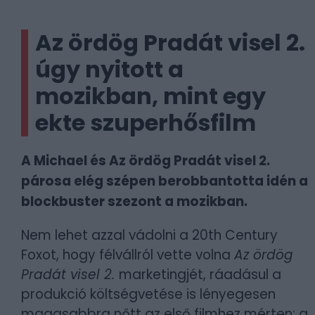
Az ördög Pradát visel 2.
úgy nyitott a
mozikban, mint egy
ekte szuperhősfilm
A Michael és Az ördög Pradát visel 2.
párosa elég szépen berobbantotta idén a
blockbuster szezont a mozikban.
Nem lehet azzal vádolni a 20th Century
Foxot, hogy félvállról vette volna
Az ördög
Pradát visel 2.
marketingjét, ráadásul a
produkció költségvetése is lényegesen
magasabbra nőtt az első filmhez mérten: a