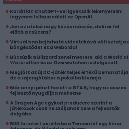
Korlátlan ChatGPT-vel igyekszik lekenyerezni
ingyenes felhasználóit az OpenAI
Jön az utolsó nagy közös mászás, de ki ér fel
előbb a csúcsra?
Virtuálisan bejárható videótékává változtatja 
böngésződet ez a weboldal
Búcsúzik a Blizzard zenei mestere, aki a World of
Warcrafton és az Overwatchon is dolgozott
Megjött az új DC-játék teljes értékű bemutatója
de a rajongótábor a pokolba kívánja
Már annyi pénzt hozott a GTA 6, hogy az összes
fejlesztő nyugdíjba mehetne
A Dragon Age egykori producere szerint a
játékosok csak ne szóljanak bele a fejlesztők
dolgába
500 forintért perelte be a Tencentet egy kínai