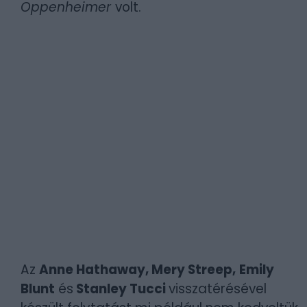
Oppenheimer
volt.
Az
Anne Hathaway, Mery Streep,
Emily
Blunt
és
Stanley Tucci
visszatérésével