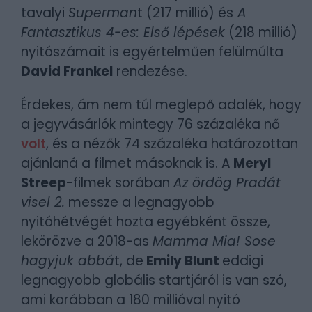
tavalyi
Superman
t (217 millió) és
A
Fantasztikus 4-es: Első lépések
(218 millió)
nyitószámait is egyértelműen felülmúlta
David Frankel
rendezése.
Érdekes, ám nem túl meglepő adalék, hogy
a jegyvásárlók mintegy 76 százaléka nő
volt
, és a nézők 74 százaléka határozottan
ajánlaná a filmet másoknak is. A
Meryl
Streep
-filmek sorában
Az ördög Pradát
visel 2.
messze a legnagyobb
nyitóhétvégét hozta egyébként össze,
lekörözve a 2018-as
Mamma Mia! Sose
hagyjuk abbá
t, de
Emily Blunt
eddigi
legnagyobb globális startjáról is van szó,
ami korábban a 180 millióval nyitó