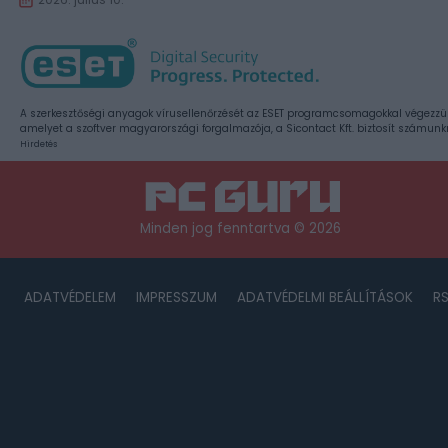
A szerkesztőségi anyagok vírusellenőrzését az ESET programcsomagokkal végezzü
amelyet a szoftver magyarországi forgalmazója, a Sicontact Kft. biztosít számunk
Hirdetés
Minden jog fenntartva © 2026
ADATVÉDELEM
IMPRESSZUM
ADATVÉDELMI BEÁLLÍTÁSOK
R