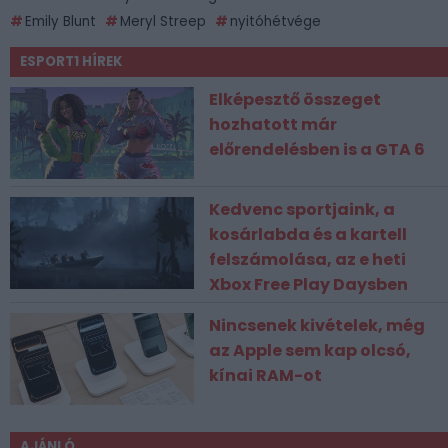
Emily Blunt
Meryl Streep
nyitóhétvége
ESPORT1 HÍREK
Elképesztő összeget
hozhatott már
előrendelésben is a GTA 6
Kedvenc sportjaink, a
kosárlabda és a kartell
felszámolása, az e heti
Xbox Free Play Daysben
Nincsenek kivételek, még
az Apple sem kap olcsó,
kínai RAM-ot
AJÁNLÓ