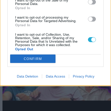
Guglizz rá, hogy Az ördög Pradát visel, és
I want to opt-out of the Sale of my
Personal Data.
csak figyelj!
Opted In
I want to opt-out of processing my
LEGFRISSEBB VIDEÓNK
Personal Data for Targeted Advertising.
Opted In
I want to opt-out of Collection, Use,
Retention, Sale, and/or Sharing of my
Personal Data that Is Unrelated with the
Purposes for which it was collected.
Opted Out
CONFIRM
Data Deletion
Data Access
Privacy Policy