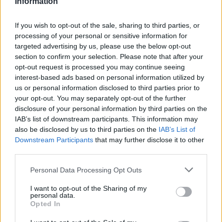
Information
Szerző:
MarlaSinger
If you wish to opt-out of the sale, sharing to third parties, or
Dátum:
2026.05.04 09:58
processing of your personal or sensitive information for
targeted advertising by us, please use the below opt-out
section to confirm your selection. Please note that after your
Csapd be az AI-t! Állítsd be itt, hogy a PC
opt-out request is processed you may continue seeing
Guru tartalmairól véletlenül se maradj le
interest-based ads based on personal information utilized by
a Google-ben.
us or personal information disclosed to third parties prior to
your opt-out. You may separately opt-out of the further
disclosure of your personal information by third parties on the
KAPCSOLÓDÓ HÍREK
IAB’s list of downstream participants. This information may
also be disclosed by us to third parties on the
IAB’s List of
Repült Sydney Sweeney cameója Az ördög
Downstream Participants
that may further disclose it to other
Pradát visel 2-ből
third parties.
Az ördög FILA táskát visel – kritika
Personal Data Processing Opt Outs
Pszichoszexuális játszmába keveredik
I want to opt-out of the Sharing of my
Anne Hathaway és Dakota Johnson a
personal data.
Opted In
Verity előzetesében