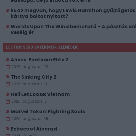
édesapa, de jó indoka volt erre
És az megvan, hogy Lewis Hamilton gyűjtögetős
kártya boltot nyitott?
Worlds Upon The Wind bemutató – A pásztás szé
veséig ér
LEGFRISSEBB JÁTÉKMEGJELENÉSEK
Aliens: Fireteam Elite 2
2026. augusztus 25.
The Sinking City 2
2026. augusztus 18.
Hell Let Loose: Vietnam
2026. augusztus 13.
Marvel Tokon: Fighting Souls
2026. augusztus 06.
Echoes of Aincrad
2026. július 10.