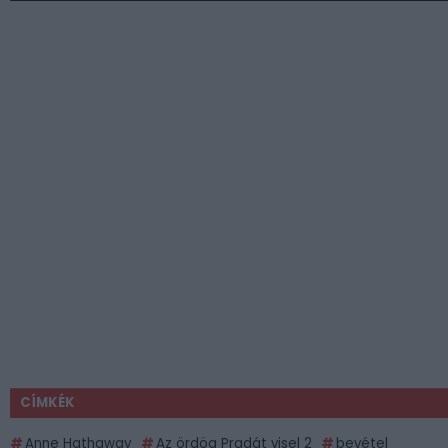
CÍMKÉK
Anne Hathaway
Az ördög Pradát visel 2
bevétel