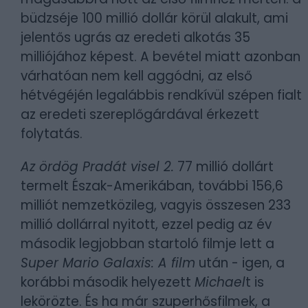
büdzséje 100 millió dollár körül alakult, ami
jelentős ugrás az eredeti alkotás 35
milliójához képest. A bevétel miatt azonban
várhatóan nem kell aggódni, az első
hétvégéjén legalábbis rendkívül szépen fialt
az eredeti szereplőgárdával érkezett
folytatás.
Az ördög Pradát visel 2.
77 millió dollárt
termelt Észak-Amerikában, további 156,6
milliót nemzetközileg, vagyis összesen 233
millió dollárral nyitott, ezzel pedig az év
második legjobban startoló filmje lett a
Super Mario Galaxis: A film
után - igen, a
korábbi második helyezett
Michael
t is
lekörözte. És ha már szuperhősfilmek, a