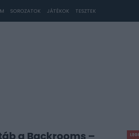
LM
SOROZATOK
JÁTÉKOK
TESZTEK
stáb a Backrooms –
LEG