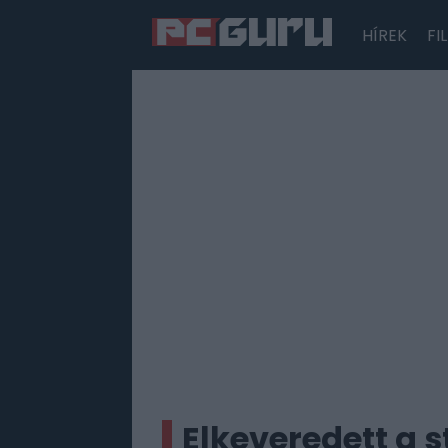
HÍREK
FI
Hírek
Film
Sorozatok
Játékok
Tesztek
Elkeveredett a 