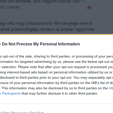
ntha ott lennénk, ami nagyon furcsa volt” -
mic Conon.
gy véli, hogy a
Backrooms
-film lényege nem is
s terek pszichológiája, amikor az ember agya már
gy elkezd jelentőséget tulajdonítani olyan
 nem . Parson azt is mondta, hogy 50
-
Do Not Process My Personal Information
apják azt a sárga színt, ami a leginkább illik az
CÍM
to opt-out of the sale, sharing to third parties, or processing of your per
formation for targeted advertising by us, please use the below opt-out s
 nem Parsons
fejéből pattant ki, lényegében egy
Chi
r selection. Please note that after your opt-out request is processed y
ami még 2018-ban indult egy olyan fotóval,
eing interest-based ads based on personal information utilized by us or
Bac
ai szobák láthatók, és amelyekről egy
disclosed to third parties prior to your opt-out. You may separately opt-
dís
. Ebben egy alternatív dimenzióról van szó,
losure of your personal information by third parties on the IAB’s list of
. This information may also be disclosed by us to third parties on the
atunk
" a valóságból, ami elég nagy baj, mert itt
IA
ESP
Participants
that may further disclose it to other third parties.
 mondva van, de azzal meg nem érdemes
özt
Chiwetel Ejiofor, Renate Reinsve
és
Mark
l Data Processing Opt Outs