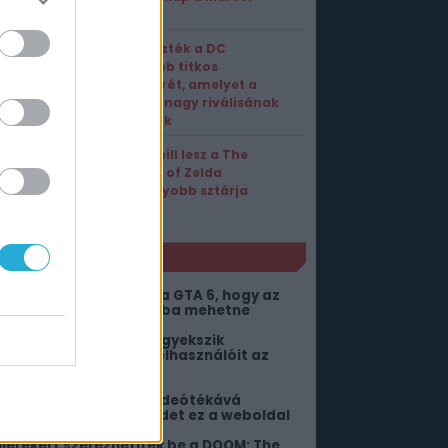
Rivals
Leleplezték a DC
legújabb titkos
fegyverét, amelyet a
Marvel nagy riválisának
szánnak
Sam Neill lesz a The
Legend of Zelda
legnagyobb sztárja
NLÓ
ár annyi pénzt hozott a GTA 6, hogy az
sszes fejlesztő nyugdíjba mehetne
orlátlan ChatGPT-vel igyekszik
ekenyerezni ingyenes felhasználóit az
penAI
irtuálisan bejárható videótékává
áltoztatja a böngésződet ez a weboldal
illérekért szerezhetitek be a DOOM: The