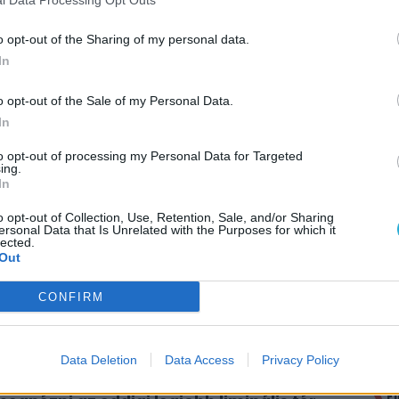
t pedig május 28-tól láthatjuk majd a hazai
o opt-out of the Sharing of my personal data.
In
o opt-out of the Sale of my Personal Data.
In
to opt-out of processing my Personal Data for Targeted
ing.
In
itt, hogy a PC Guru tartalmairól véletlenül
o opt-out of Collection, Use, Retention, Sale, and/or Sharing
AJÁ
ersonal Data that Is Unrelated with the Purposes for which it
lected.
Out
M
ö
 film és meg is jött hozzá az első
CONFIRM
K
l
O
krooms film, itt van hozzá az első
V
Data Deletion
Data Access
Privacy Policy
v
F