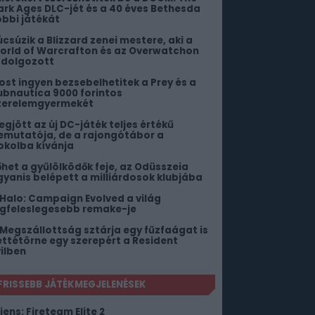
ark Ages DLC-jét és a 40 éves Bethesda
öbbi játékát
úcsúzik a Blizzard zenei mestere, aki a
orld of Warcrafton és az Overwatchon
s dolgozott
ost ingyen bezsebelhetitek a Prey és a
ubnautica 9000 forintos
zerelemgyermekét
egjött az új DC-játék teljes értékű
emutatója, de a rajongótábor a
okolba kívánja
őhet a gyűlölködők feje, az Odüsszeia
gyanis belépett a milliárdosok klubjába
 Halo: Campaign Evolved a világ
egfeleslegesebb remake-je
 Megszállottság sztárja egy fűzfaágat is
ettétörne egy szerepért a Resident
vilben
FRISSEBB JÁTÉKMEGJELENÉSEK
iens: Fireteam Elite 2