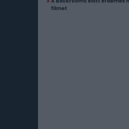
A Backrooms előtt érdemes me
filmet