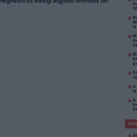
gnézni az eddigi legjobb liminális tér
D
t
B
W
i
M
S
s
M
b
p
F
u
A
l
A
k
E
LEG
Al