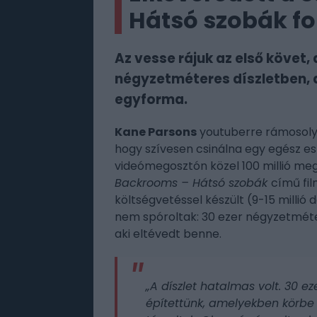
Hátsó szobák f
Az vesse rájuk az első követ, 
négyzetméteres díszletben, a
egyforma.
Kane Parsons
youtuberre rámosolyg
hogy szívesen csinálna egy egész est
videómegosztón közel 100 millió me
Backrooms – Hátsó szobák
című fi
költségvetéssel készült (9-15 millió d
nem spóroltak: 30 ezer négyzetmétern
aki eltévedt benne.
„A díszlet hatalmas volt. 30 e
építettünk, amelyekben körbe 