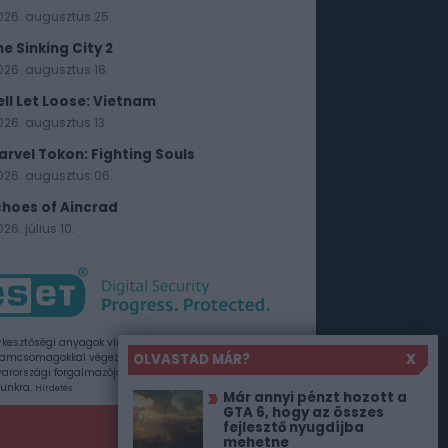
026. augusztus 25.
he Sinking City 2
026. augusztus 18.
ell Let Loose: Vietnam
026. augusztus 13.
arvel Tokon: Fighting Souls
026. augusztus 06.
choes of Aincrad
26. július 10.
rkesztőségi anyagok vírusellenőrzését az ESET
OLVASTAD MÁR?
X
amcsomagokkal végezzük, amelyet a szoftver
rországi forgalmazója, a Sicontact Kft. biztosít
unkra.
Hirdetés
Már annyi pénzt hozott a
GTA 6, hogy az összes
fejlesztő nyugdíjba
mehetne