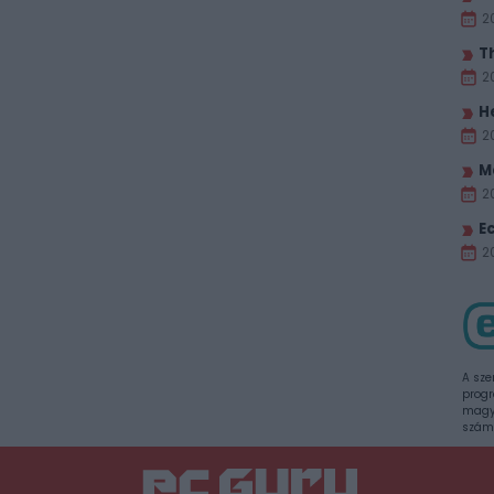
2
T
2
H
2
M
2
E
20
A sze
progr
magya
szám