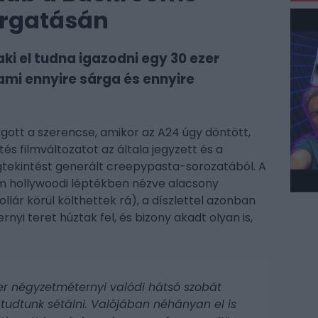
orgatásán
aki el tudna igazodni egy 30 ezer
mi ennyire sárga és ennyire
ott a szerencse, amikor az A24 úgy döntött,
és filmváltozatot az általa jegyzett és a
gtekintést generált creepypasta-sorozatából. A
lm hollywoodi léptékben nézve alacsony
ollár körül költhettek rá), a díszlettel azonban
yi teret húztak fel, és bizony akadt olyan is,
zer négyzetméternyi valódi hátsó szobát
tudtunk sétálni. Valójában néhányan el is