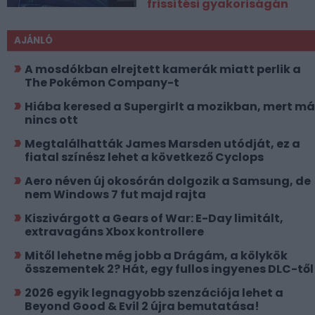
frissítési gyakoriságán
AJÁNLÓ
A mosdókban elrejtett kamerák miatt perlik a
The Pokémon Company-t
Hiába keresed a Supergirlt a mozikban, mert má
nincs ott
Megtalálhatták James Marsden utódját, ez a
fiatal színész lehet a következő Cyclops
Aero néven új okosórán dolgozik a Samsung, de
nem Windows 7 fut majd rajta
Kiszivárgott a Gears of War: E-Day limitált,
extravagáns Xbox kontrollere
Mitől lehetne még jobb a Drágám, a kölykök
összementek 2? Hát, egy fullos ingyenes DLC-től
2026 egyik legnagyobb szenzációja lehet a
Beyond Good & Evil 2 újra bemutatása!