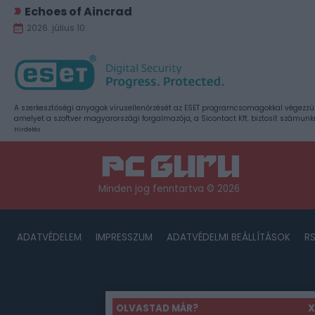
Echoes of Aincrad
2026. július 10.
A szerkesztőségi anyagok vírusellenőrzését az ESET programcsomagokkal végezzü
amelyet a szoftver magyarországi forgalmazója, a Sicontact Kft. biztosít számunk
Hirdetés
Minden jog fenntartva © 2026
ADATVÉDELEM
IMPRESSZUM
ADATVÉDELMI BEÁLLÍTÁSOK
R
OLVASTAD MÁR?
X