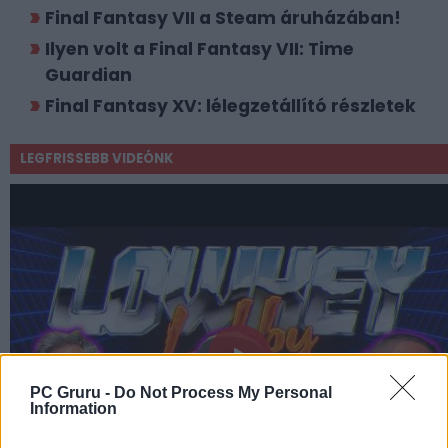
Final Fantasy VII a Steam áruházában!
Ilyen volt a Final Fantasy VII: Time
Guardian
Final Fantasy XV: lélegzetállító részletek
LEGFRISSEBB VIDEÓNK
PC Gruru -
Do Not Process My Personal
Information