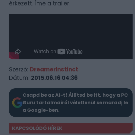
érkezett. Íme a trailer.
Szerző:
DreamerInstinct
Dátum:
2015.06.16 04:36
Csapd be az AI-t! Állítsd be itt, hogy a PC
Guru tartalmairól véletlenül se maradj le
a Google-ben.
KAPCSOLÓDÓ HÍREK