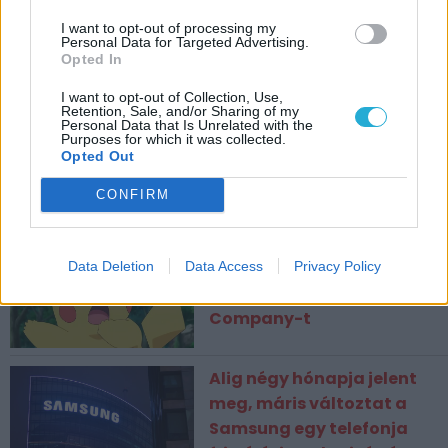
I want to opt-out of processing my
CÍMKÉK
Personal Data for Targeted Advertising.
Opted In
ESPORT1 HÍREK
I want to opt-out of Collection, Use,
Retention, Sale, and/or Sharing of my
Megújul az Xbox
Personal Data that Is Unrelated with the
Purposes for which it was collected.
Achievement-rendszere,
Opted Out
érkezik a játékok
CONFIRM
kimaxolásáért járó
jutalom!
Rejtett kamerás botrány
Data Deletion
Data Access
Privacy Policy
miatt perlik a The Pokémon
Company-t
Alig négy hónapja jelent
meg, máris változtat a
Samsung egy telefonja