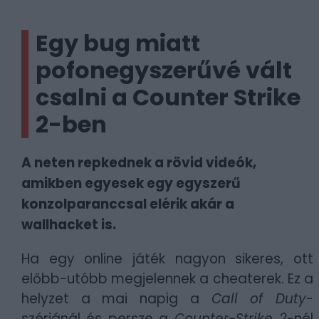
Egy bug miatt
pofonegyszerűvé vált
csalni a Counter Strike
2-ben
A neten repkednek a rövid videók,
amikben egyesek egy egyszerű
konzolparanccsal elérik akár a
wallhacket is.
Ha egy online játék nagyon sikeres, ott
előbb-utóbb megjelennek a cheaterek. Ez a
helyzet a mai napig a
Call of Duty
-
szériánál és persze a
Counter-Strike 2
-nél