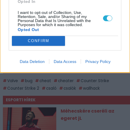
Opted In
I want to opt-out of Collection, Use,
Retention, Sale, and/or Sharing of my
Personal Data that Is Unrelated with the
Purposes for which it was collected.
Opted Out
CONFIRM
Data Deletion
Data Access
Privacy Policy
CÍMKÉK
Valve
bug
cheat
cheater
Counter Strike
Counter Strike 2
csaló
csalók
wallhack
ESPORT1 HÍREK
Méhecskére cseréli az
egeret jL