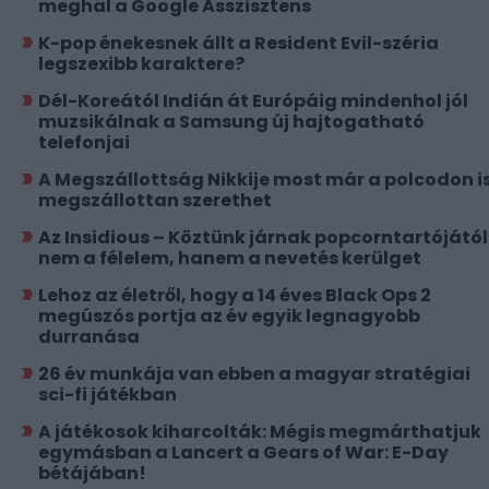
meghal a Google Asszisztens
K-pop énekesnek állt a Resident Evil-széria
legszexibb karaktere?
Dél-Koreától Indián át Európáig mindenhol jól
muzsikálnak a Samsung új hajtogatható
telefonjai
A Megszállottság Nikkije most már a polcodon i
megszállottan szerethet
Az Insidious – Köztünk járnak popcorntartójától
nem a félelem, hanem a nevetés kerülget
Lehoz az életről, hogy a 14 éves Black Ops 2
megúszós portja az év egyik legnagyobb
durranása
26 év munkája van ebben a magyar stratégiai
sci-fi játékban
A játékosok kiharcolták: Mégis megmárthatjuk
egymásban a Lancert a Gears of War: E-Day
bétájában!