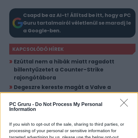
Csapd be az AI-t! Állítsd be itt, hogy a PC
Guru tartalmairól véletlenül se maradj le
a Google-ben.
KAPCSOLÓDÓ HÍREK
Ezúttal nem a hibák miatt ragadott
billentyűzetet a Counter-Strike
rajongótábora
Degeszre kereste magát a Valve a
Counter-Strike ládáival
PC Gruru -
Do Not Process My Personal
Information
LEGFRISSEBB VIDEÓNK
If you wish to opt-out of the sale, sharing to third parties, or
processing of your personal or sensitive information for
targeted advertising by us, please use the below opt-out