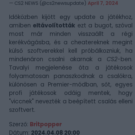
— CS2 NEWS (@cs2newsupdate)
April 7, 2024
Időközben kijött egy update a játékhoz,
amiben
eltávolították
ezt a bugot, szóval
most már minden visszaállt a régi
kerékvágásba, és a cheatereknek megint
külső szoftverekkel kell próbálkozniuk, ha
mindenáron csalni akarnak a
CS2
-ben.
Tavalyi megjelenése óta a játékosok
folyamatosan panaszkodnak a csalókra,
különösen a Premier-módban, sőt, egyes
profi játékosok odáig mentek, hogy
"viccnek" nevezték a beépített csalás elleni
szoftvert.
Szerző:
Britpopper
Dátum:
2024.04.08 20:00