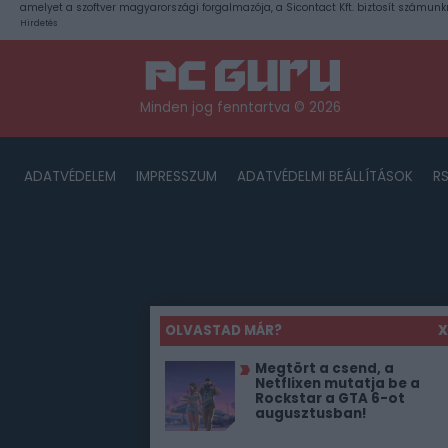
amelyet a szoftver magyarországi forgalmazója, a Sicontact Kft. biztosít számunk
Hirdetés
Minden jog fenntartva © 2026
ADATVÉDELEM
IMPRESSZUM
ADATVÉDELMI BEÁLLÍTÁSOK
R
OLVASTAD MÁR?
X
Megtört a csend, a
Netflixen mutatja be a
Rockstar a GTA 6-ot
augusztusban!