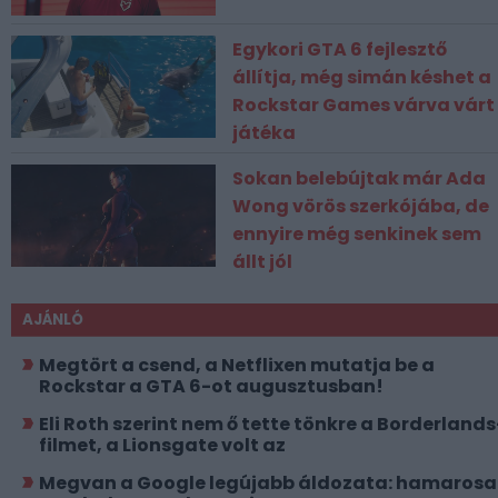
Egykori GTA 6 fejlesztő
állítja, még simán késhet a
Rockstar Games várva várt
játéka
Sokan belebújtak már Ada
Wong vörös szerkójába, de
ennyire még senkinek sem
állt jól
AJÁNLÓ
Megtört a csend, a Netflixen mutatja be a
Rockstar a GTA 6-ot augusztusban!
Eli Roth szerint nem ő tette tönkre a Borderlands
filmet, a Lionsgate volt az
Megvan a Google legújabb áldozata: hamaros