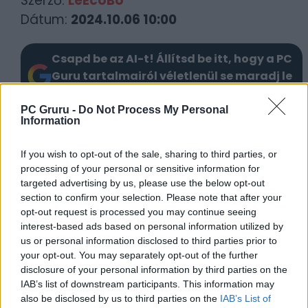
Szerző:
LeEcoBo
Dátum:
2024.10.06 10:00
Csapd be az AI-t! Állítsd be itt, hogy a PC
Guru tartalmairól véletlenül se maradj le
a Google-ben.
PC Gruru -
Do Not Process My Personal
Information
KAPCSOLÓDÓ HÍREK
If you wish to opt-out of the sale, sharing to third parties, or
Ezt is megértük: a CDPR végleg maga
processing of your personal or sensitive information for
mögött hagyta a Cyberpunk 2077-et
targeted advertising by us, please use the below opt-out
section to confirm your selection. Please note that after your
Perceken át csodálhatjuk a Cyberpunk
opt-out request is processed you may continue seeing
2077 multiplayer modját
interest-based ads based on personal information utilized by
Régóta várt frissítés érkezett a Cyberpunk
us or personal information disclosed to third parties prior to
your opt-out. You may separately opt-out of the further
2077-hez
disclosure of your personal information by third parties on the
A Cyberpunk 2077 katasztrofális rajtja
IAB’s list of downstream participants. This information may
örökre nyomot hagyott a csapat hírnevén
also be disclosed by us to third parties on the
IAB’s List of