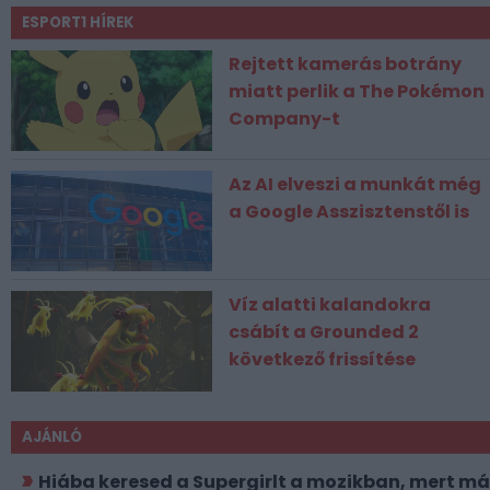
ESPORT1 HÍREK
Rejtett kamerás botrány
miatt perlik a The Pokémon
Company-t
Az AI elveszi a munkát még
a Google Asszisztenstől is
Víz alatti kalandokra
csábít a Grounded 2
következő frissítése
AJÁNLÓ
Hiába keresed a Supergirlt a mozikban, mert má