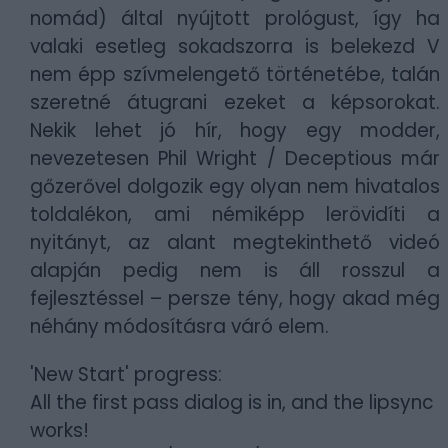
nomád) által nyújtott prológust, így ha
valaki esetleg sokadszorra is belekezd V
nem épp szívmelengető történetébe, talán
szeretné átugrani ezeket a képsorokat.
Nekik lehet jó hír, hogy egy modder,
nevezetesen Phil Wright / Deceptious már
gőzerővel dolgozik egy olyan nem hivatalos
toldalékon, ami némiképp lerövidíti a
nyitányt, az alant megtekinthető videó
alapján pedig nem is áll rosszul a
fejlesztéssel – persze tény, hogy akad még
néhány módosításra váró elem.
'New Start' progress:
All the first pass dialog is in, and the lipsync
works!