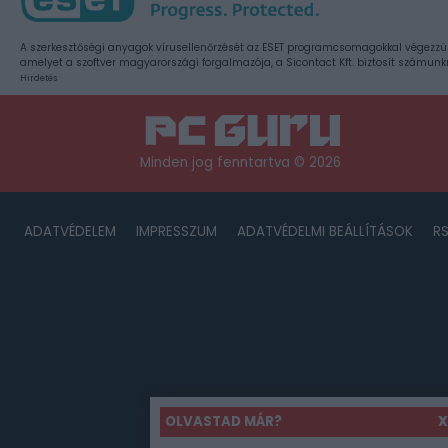
A szerkesztőségi anyagok vírusellenőrzését az ESET programcsomagokkal végezzü
amelyet a szoftver magyarországi forgalmazója, a Sicontact Kft. biztosít számunk
Hirdetés
Minden jog fenntartva © 2026
ADATVÉDELEM
IMPRESSZUM
ADATVÉDELMI BEÁLLÍTÁSOK
R
OLVASTAD MÁR?
X