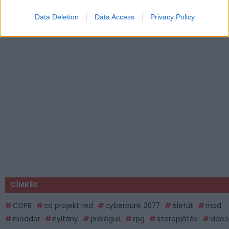
Data Deletion
Data Access
Privacy Policy
CÍMKÉK
CDPR
cd projekt red
cyberpunk 2077
életút
mod
modder
nyitány
prológus
rpg
szerepjáték
video