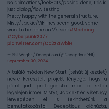
No animations/look-ats/posing done, this is
just dialog/flow testing.
Pretty happy with the general structure,
Misty/Jackie/Vik lines seem good, some
work to be done on V's side
#Modding
#Cyberpunk2077
pic.twitter.com/Cc2zZIWbiH
— Phil Wright / Deceptious (@DeceptiousPhil)
September 30, 2024
A találó módon New Start (tehát új kezdet)
névre keresztelt projekt lényege, hogy a
pórul járt protagonista már a sztori
legelején ismeri Mistyt, Jackie-t és Viket, így
lényegében el is tekinthetünk a
bemutatkozástól. Deceptious aláhúzta,