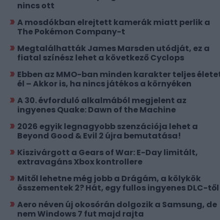
nincs ott
A mosdókban elrejtett kamerák miatt perlik a
The Pokémon Company-t
Megtalálhatták James Marsden utódját, ez a
fiatal színész lehet a következő Cyclops
Ebben az MMO-ban minden karakter teljes élete
él – Akkor is, ha nincs játékos a környéken
A 30. évforduló alkalmából megjelent az
ingyenes Quake: Dawn of the Machine
2026 egyik legnagyobb szenzációja lehet a
Beyond Good & Evil 2 újra bemutatása!
Kiszivárgott a Gears of War: E-Day limitált,
extravagáns Xbox kontrollere
Mitől lehetne még jobb a Drágám, a kölykök
összementek 2? Hát, egy fullos ingyenes DLC-től
Aero néven új okosórán dolgozik a Samsung, de
nem Windows 7 fut majd rajta