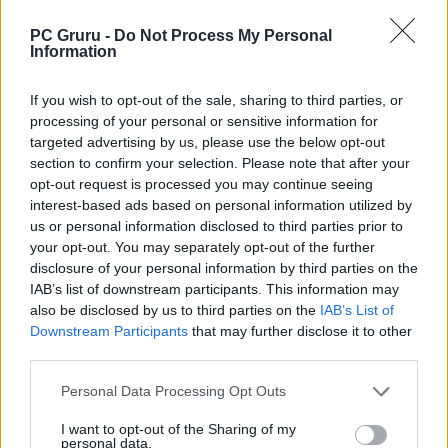
KAPCSOLÓDÓ HÍREK
PC Gruru -
Do Not Process My Personal
Feléled a multis Pókember-játék? Az
Information
Insomniac új álláshirdetését látva nem
kizárt!
If you wish to opt-out of the sale, sharing to third parties, or
Egyetlen poszt is elég volt ahhoz, hogy
processing of your personal or sensitive information for
targeted advertising by us, please use the below opt-out
Pókember jelmezbe öltözzenek az
section to confirm your selection. Please note that after your
xboxosok
opt-out request is processed you may continue seeing
interest-based ads based on personal information utilized by
us or personal information disclosed to third parties prior to
LEGFRISSEBB VIDEÓNK
your opt-out. You may separately opt-out of the further
disclosure of your personal information by third parties on the
IAB’s list of downstream participants. This information may
also be disclosed by us to third parties on the
IAB’s List of
Downstream Participants
that may further disclose it to other
third parties.
Personal Data Processing Opt Outs
I want to opt-out of the Sharing of my
personal data.