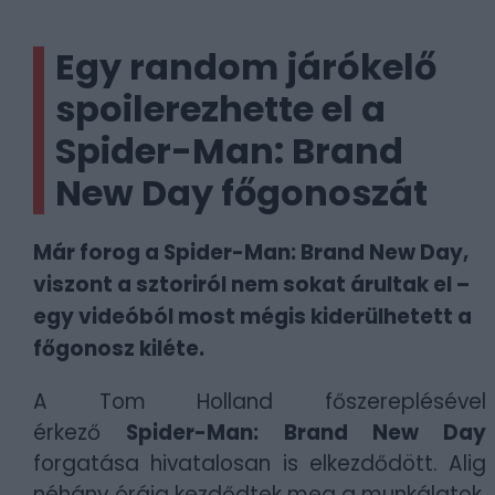
Egy random járókelő
spoilerezhette el a
Spider-Man: Brand
New Day főgonoszát
Már forog a Spider-Man: Brand New Day,
viszont a sztoriról nem sokat árultak el –
egy videóból most mégis kiderülhetett a
főgonosz kiléte.
A Tom Holland főszereplésével
érkező
Spider-Man: Brand New Day
forgatása hivatalosan is elkezdődött. Alig
néhány órája kezdődtek meg a munkálatok,