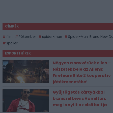
CÍMKÉK
film
Pókember
spider-man
Spider-Man: Brand New D
spoiler
ESPORT1 HÍREK
Négyen a savvérűek ellen –
Nézzetek bele az Aliens:
Fireteam Elite 2 kooperatív
játékmenetébe!
Gyűjtögetős kártyákkal
bizniszel Lewis Hamilton,
meg is nyílt az első boltja