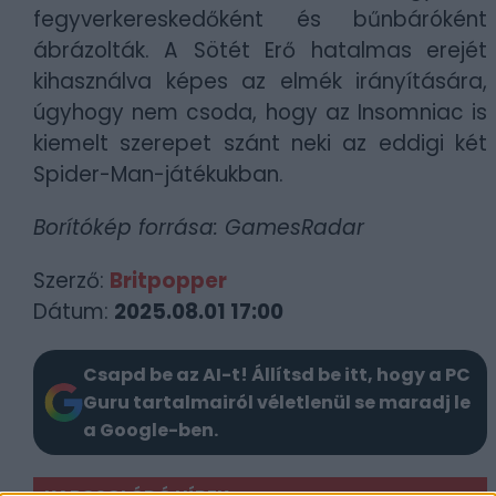
fegyverkereskedőként és bűnbáróként
ábrázolták. A Sötét Erő hatalmas erejét
kihasználva képes az elmék irányítására,
úgyhogy nem csoda, hogy az Insomniac is
kiemelt szerepet szánt neki az eddigi két
Spider-Man-játékukban.
Borítókép forrása: GamesRadar
Szerző:
Britpopper
Dátum:
2025.08.01 17:00
Csapd be az AI-t! Állítsd be itt, hogy a PC
Guru tartalmairól véletlenül se maradj le
a Google-ben.