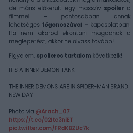
de máris előkerült egy masszív
spoiler
a
filmmel – pontosabban annak
lehetséges
főgonoszával
– kapcsolatban.
Ha nem akarod elrontani magadnak a
meglepetést, akkor ne olvass tovább!
Figyelem,
spoileres
tartalom
következik!
IT'S A INNER DEMON TANK
THE INNER DEMONS ARE IN SPIDER-MAN BRAND
NEW DAY
Photo via
@Arach_07
https://t.co/02Itc3niET
pic.twitter.com/FRdKBZUc7k