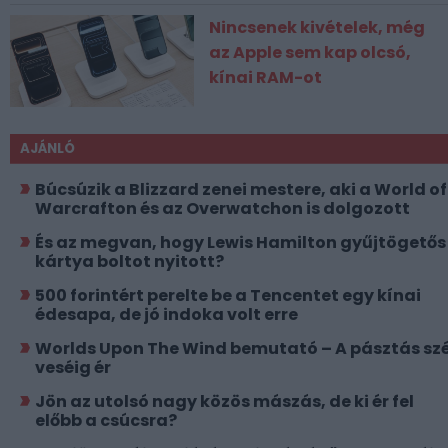
Nincsenek kivételek, még
az Apple sem kap olcsó,
kínai RAM-ot
AJÁNLÓ
Búcsúzik a Blizzard zenei mestere, aki a World of
Warcrafton és az Overwatchon is dolgozott
És az megvan, hogy Lewis Hamilton gyűjtögetős
kártya boltot nyitott?
500 forintért perelte be a Tencentet egy kínai
édesapa, de jó indoka volt erre
Worlds Upon The Wind bemutató – A pásztás szé
veséig ér
Jön az utolsó nagy közös mászás, de ki ér fel
előbb a csúcsra?