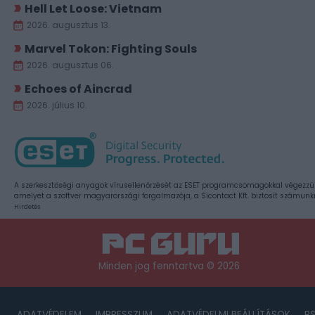
Hell Let Loose: Vietnam
2026. augusztus 13.
Marvel Tokon: Fighting Souls
2026. augusztus 06.
Echoes of Aincrad
2026. július 10.
A szerkesztőségi anyagok vírusellenőrzését az ESET programcsomagokkal végezzü
amelyet a szoftver magyarországi forgalmazója, a Sicontact Kft. biztosít számunk
Hirdetés
Minden jog fenntartva © 2026
ADATVÉDELEM
IMPRESSZUM
ADATVÉDELMI BEÁLLÍTÁSOK
R