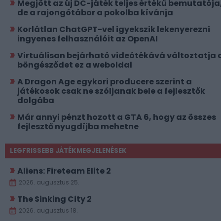
Megjött az új DC-játék teljes értékű bemutatója
de a rajongótábor a pokolba kívánja
Korlátlan ChatGPT-vel igyekszik lekenyerezni
ingyenes felhasználóit az OpenAI
Virtuálisan bejárható videótékává változtatja 
böngésződet ez a weboldal
A Dragon Age egykori producere szerint a
játékosok csak ne szóljanak bele a fejlesztők
dolgába
Már annyi pénzt hozott a GTA 6, hogy az összes
fejlesztő nyugdíjba mehetne
LEGFRISSEBB JÁTÉKMEGJELENÉSEK
Aliens: Fireteam Elite 2
2026. augusztus 25.
The Sinking City 2
2026. augusztus 18.