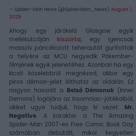
— Spider-Man News (@SpiderMan_Newz)
August 1,
2025
Ahogy egy járókelő Glasgow egyik
mellékutcáján
kiszúrta
, egy igencsak
masszív páncélozott teherautót gurítottak
a helyére az MCU negyedik Pókember-
filmjének egyik jelenetéhez. Azonban ha egy
kicsit közelebbről megnézed, akkor egy
piros démon-jelet láthatsz az oldalán. Ez
nagyon hasonlít a
Belső Démonok
(Inner
Demons) logójára az Insomniac-játékaiból,
akiket ugye tudjuk, hogy ki vezet:
Mr.
Negative
. A karakter a The Amazing
Spider-Man 2007-es Free Comic Book Day
számában debütált, mikor kegyetlen