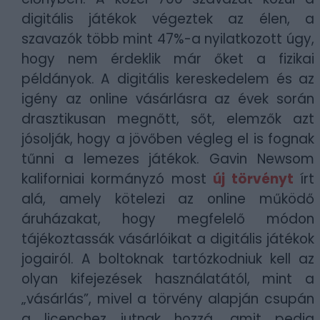
digitális játékok végeztek az élen, a
szavazók több mint 47%-a nyilatkozott úgy,
hogy nem érdeklik már őket a fizikai
példányok. A digitális kereskedelem és az
igény az online vásárlásra az évek során
drasztikusan megnőtt, sőt, elemzők azt
jósolják, hogy a jövőben végleg el is fognak
tűnni a lemezes játékok. Gavin Newsom
kaliforniai kormányzó most
új törvényt
írt
alá, amely kötelezi az online működő
áruházakat, hogy megfelelő módon
tájékoztassák vásárlóikat a digitális játékok
jogairól. A boltoknak tartózkodniuk kell az
olyan kifejezések használatától, mint a
„vásárlás”, mivel a törvény alapján csupán
a licenchez jutnak hozzá, amit pedig