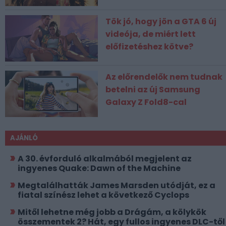
Tök jó, hogy jön a GTA 6 új
videója, de miért lett
előfizetéshez kötve?
Az előrendelők nem tudnak
betelni az új Samsung
Galaxy Z Fold8-cal
AJÁNLÓ
A 30. évforduló alkalmából megjelent az
ingyenes Quake: Dawn of the Machine
Megtalálhatták James Marsden utódját, ez a
fiatal színész lehet a következő Cyclops
Mitől lehetne még jobb a Drágám, a kölykök
összementek 2? Hát, egy fullos ingyenes DLC-től