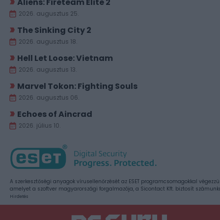
Aliens: Fireteam Elite 2
2026. augusztus 25.
The Sinking City 2
2026. augusztus 18.
Hell Let Loose: Vietnam
2026. augusztus 13.
Marvel Tokon: Fighting Souls
2026. augusztus 06.
Echoes of Aincrad
2026. július 10.
A szerkesztőségi anyagok vírusellenőrzését az ESET programcsomagokkal végezzü
amelyet a szoftver magyarországi forgalmazója, a Sicontact Kft. biztosít számunk
Hirdetés