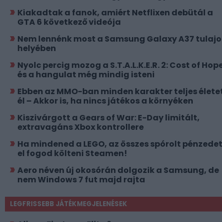
Kiakadtak a fanok, amiért Netflixen debütál a
GTA 6 következő videója
Nem lennénk most a Samsung Galaxy A37 tulajo
helyében
Nyolc percig mozog a S.T.A.L.K.E.R. 2: Cost of Hope
és a hangulat még mindig isteni
Ebben az MMO-ban minden karakter teljes élete
él – Akkor is, ha nincs játékos a környéken
Kiszivárgott a Gears of War: E-Day limitált,
extravagáns Xbox kontrollere
Ha mindened a LEGO, az összes spórolt pénzede
el fogod költeni Steamen!
Aero néven új okosórán dolgozik a Samsung, de
nem Windows 7 fut majd rajta
LEGFRISSEBB JÁTÉKMEGJELENÉSEK