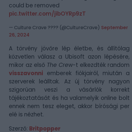
could be removed
pic.twitter.com/jibOYRp9zT
— Culture Crave ???? (@CultureCrave)
September
26, 2024
A törvény jövőre lép életbe, és állítólag
közvetlen válasz a Ubisoft azon lépésére,
mikor az első
The Crew
-t elkezdték random
visszavonni
emberek fiókjairól, miután a
szerverek leálltak. Az új törvény nagyon
szigorúan veszi a vásárlók korrekt
tájékoztatását és ha valamelyik online bolt
ennek nem tesz eleget, akkor bírósági per
elé is nézhet.
Szerző:
Britpopper