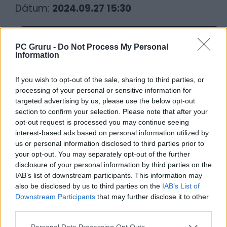
Dátum:
2024.09.27 15:30
Csapd be az AI-t! Állítsd be itt, hogy a PC
PC Gruru -
Do Not Process My Personal
Guru tartalmairól véletlenül se maradj le
Information
a Google-ben.
If you wish to opt-out of the sale, sharing to third parties, or
processing of your personal or sensitive information for
KAPCSOLÓDÓ HÍREK
targeted advertising by us, please use the below opt-out
section to confirm your selection. Please note that after your
2024-ben hatalmas profitot hoznak a
opt-out request is processed you may continue seeing
Sonynak a digitális eladások
interest-based ads based on personal information utilized by
A digitális játékok ma már népszerűbbek,
us or personal information disclosed to third parties prior to
mint a lemezesek
your opt-out. You may separately opt-out of the further
disclosure of your personal information by third parties on the
IAB’s list of downstream participants. This information may
LEGFRISSEBB VIDEÓNK
also be disclosed by us to third parties on the
IAB’s List of
Downstream Participants
that may further disclose it to other
third parties.