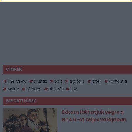
CÍMKÉK
The Crew
áruház
bolt
digitális
játék
kalifornia
online
törvény
ubisoft
USA
ESPORT1 HÍREK
Ekkora láthatjuk végre a
GTA 6-ot teljes valójában