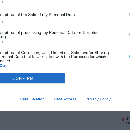
In
gújult PGO Fórumot, és egy kellems
ató!
o opt-out of the Sale of my Personal Data.
a warez témákat mellőzzük, mert moderátoraink
In
kat (ezeket e-mailen keresztül vitassátok meg)!
!
to opt-out of processing my Personal Data for Targeted
ing.
In
 Irány a Fórum
AJÁ
o opt-out of Collection, Use, Retention, Sale, and/or Sharing
ersonal Data that Is Unrelated with the Purposes for which it
É
lected.
g
Out
K
m
itt, hogy a PC Guru tartalmairól véletlenül
CONFIRM
M
V
b
O
Data Deletion
Data Access
Privacy Policy
A
k
J
f