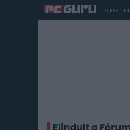
HÍREK
FI
Hírek
Film
Sorozatok
Játékok
Tesztek
Elindult a Fórum.