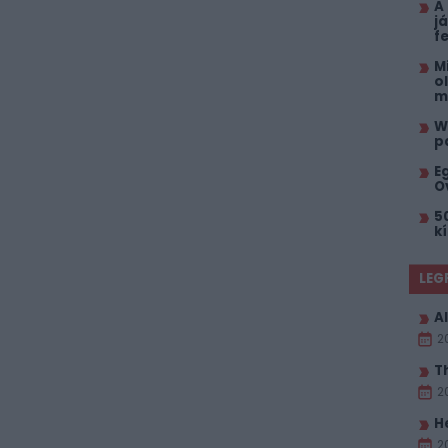
A
j
f
M
o
m
W
p
E
O
5
k
LEG
Al
2
T
2
H
2