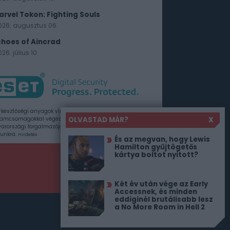
arvel Tokon: Fighting Souls
026. augusztus 06.
choes of Aincrad
26. július 10.
rkesztőségi anyagok vírusellenőrzését az ESET
OLVASTAD MÁR?
X
amcsomagokkal végezzük, amelyet a szoftver
rországi forgalmazója, a Sicontact Kft. biztosít
unkra.
Hirdetés
És az megvan, hogy Lewis
Hamilton gyűjtögetős
kártya boltot nyitott?
Két év után vége az Early
Accessnek, és minden
eddiginél brutálisabb lesz
a No More Room in Hell 2