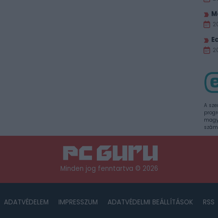
M
2
E
20
A sze
progr
magya
szám
Minden jog fenntartva © 2026
ADATVÉDELEM
IMPRESSZUM
ADATVÉDELMI BEÁLLÍTÁSOK
RSS