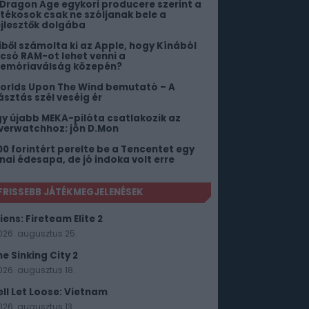
 Dragon Age egykori producere szerint a
átékosok csak ne szóljanak bele a
ejlesztők dolgába
iből számolta ki az Apple, hogy Kínából
lcsó RAM-ot lehet venni a
emóriaválság közepén?
orlds Upon The Wind bemutató – A
ásztás szél veséig ér
gy újabb MEKA-pilóta csatlakozik az
verwatchhoz: jön D.Mon
00 forintért perelte be a Tencentet egy
ínai édesapa, de jó indoka volt erre
FRISSEBB JÁTÉKMEGJELENÉSEK
iens: Fireteam Elite 2
026. augusztus 25.
he Sinking City 2
026. augusztus 18.
ell Let Loose: Vietnam
026. augusztus 13.