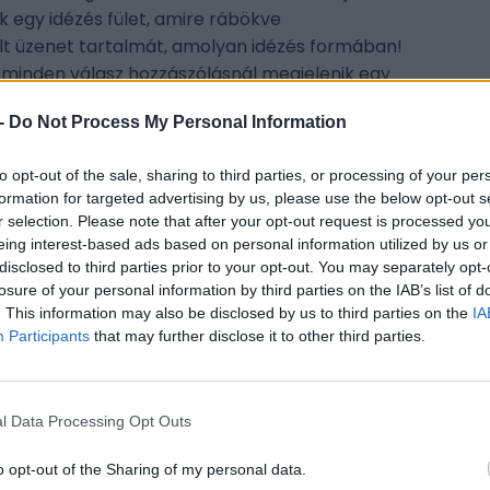
k egy idézés fület, amire rábökve
t üzenet tartalmát, amolyan idézés formában!
 minden válasz hozzászólásnál megjelenik egy
a rögtön odadob minket, amelyik hozzászólásra
-
Do Not Process My Personal Information
to opt-out of the sale, sharing to third parties, or processing of your per
gy az adott helyre érkezett-e új hozzászólás a
formation for targeted advertising by us, please use the below opt-out s
r selection. Please note that after your opt-out request is processed y
CÍM
eing interest-based ads based on personal information utilized by us or
e topikokat, témákat, persze nem mindenhol.
disclosed to third parties prior to your opt-out. You may separately opt-
losure of your personal information by third parties on the IAB’s list of
ESP
. This information may also be disclosed by us to third parties on the
IA
 találkozhattok...
Participants
that may further disclose it to other third parties.
üggően rangokat kap a fórumozó, amikhez
ognak!
l Data Processing Opt Outs
bb és használhatóbb lesz a fórum!
o opt-out of the Sharing of my personal data.