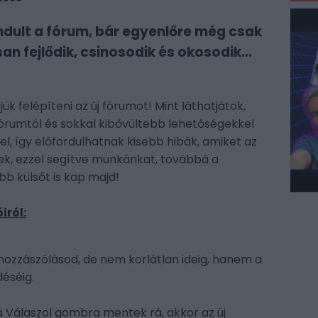
indult a fórum, bár egyenlőre még csak
 fejlődik, csinosodik és okosodik...
ük felépíteni az új fórumot! Mint láthatjátok,
ó fórumtól és sokkal kibővültebb lehetőségekkel
l, így előfordulhatnak kisebb hibák, amiket az
tek, ezzel segítve munkánkat, továbbá a
b külsőt is kap majd!
iról:
 hozzászólásod, de nem korlátlan ideig, hanem a
éséig.
a Válaszol gombra mentek rá, akkor az új