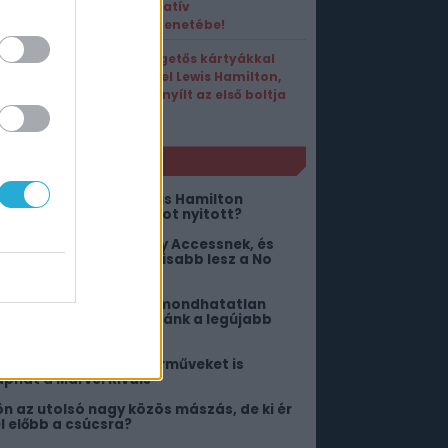
kooperatív
játékmenetébe!
Gyűjtögetős kártyákkal
bizniszel Lewis Hamilton,
meg is nyílt az első boltja
NLÓ
s az megvan, hogy Lewis Hamilton
yűjtögetős kártya boltot nyitott?
ét év után vége az Early Accessnek, és
inden eddiginél brutálisabb lesz a No
ore Room in Hell 2
igyázz, mit kívánsz! Kimondhatatlan
orzalmakat szabadít ránk a legújabb
nimusha
utós versenyzést és járműveket is
aphat a Marvel Rivals
ön az utolsó nagy közös mászás, de ki ér
el előbb a csúcsra?