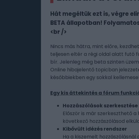
Hát megéltük ezt is, végre el
BETA állapotban! Folyamatosan
<br />
Nincs más hátra, mint előre, kezdhetj
teljesen eltér a régi oldal alatt fut
bír. Jelenleg még beta szinten üzeme
Online hibajelentő topicban jelezze
későbbiekben egy sokkal kellemeseb
Egy kis áttekintés a fórum funkció
Hozzászólások szerkesztése
Először is már szerkeszthető a
következő hozzászólásod elküld
Kibővült idézés rendszer
Ha a kiszemelt hozzászólásnál 