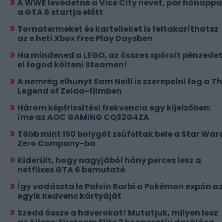
A WWE levédetné a Vice City nevet, pár hónappa
a GTA 6 startja előtt
Tornatermeket és kartelleket is feltakaríthatsz
az e heti Xbox Free Play Daysben
Ha mindened a LEGO, az összes spórolt pénzede
el fogod költeni Steamen!
A nemrég elhunyt Sam Neill is szerepelni fog a T
Legend of Zelda-filmben
Három képfrissítési frekvencia egy kijelzőben:
íme az AOC GAMING CQ32G4ZA
Több mint 150 bolygót zsúfoltak bele a Star Wars
Zero Company-ba
Kiderült, hogy nagyjából hány perces lesz a
netflixes GTA 6 bemutató
Így vadászta le Palvin Barbi a Pokémon expón a
egyik kedvenc kártyáját
Szedd össze a haverokat! Mutatjuk, milyen lesz