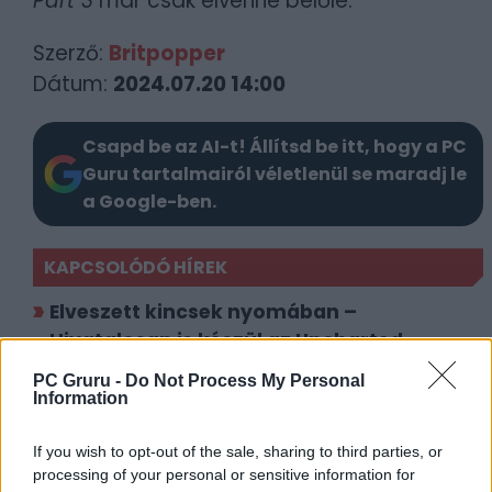
Part 3
már csak elvenne belőle.
Szerző:
Britpopper
Dátum:
2024.07.20 14:00
Csapd be az AI-t! Állítsd be itt, hogy a PC
Guru tartalmairól véletlenül se maradj le
a Google-ben.
KAPCSOLÓDÓ HÍREK
Elveszett kincsek nyomában –
Hivatalosan is készül az Uncharted
folytatása
PC Gruru -
Do Not Process My Personal
Information
Ellie tetoválását is megcsodálhatjuk a The
Last of Us-sorozat új forgatási fotóin
If you wish to opt-out of the sale, sharing to third parties, or
processing of your personal or sensitive information for
LEGFRISSEBB VIDEÓNK