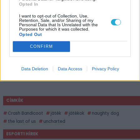
Opted In
I want to opt-out of Collection, Use,
Retention, Sale, and/or Sharing of my
Personal Data that Is Unrelated with the
Purposes for which it was collected.
Opted Out
CONFIRM
Data Deletion
Data Access
Privacy Policy
CÍMKÉK
Crash Bandicoot
játék
játékok
naughty dog
the last of us
uncharted
ESPORT1 HÍREK