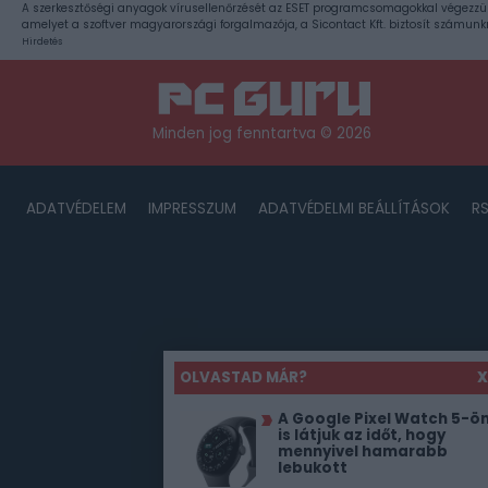
A szerkesztőségi anyagok vírusellenőrzését az ESET programcsomagokkal végezzü
amelyet a szoftver magyarországi forgalmazója, a Sicontact Kft. biztosít számunk
Hirdetés
Minden jog fenntartva © 2026
ADATVÉDELEM
IMPRESSZUM
ADATVÉDELMI BEÁLLÍTÁSOK
R
OLVASTAD MÁR?
X
A Google Pixel Watch 5-ö
is látjuk az időt, hogy
mennyivel hamarabb
lebukott