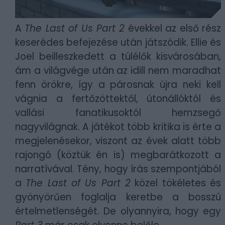
A
The Last of Us Part 2
évekkel az első rész
keserédes befejezése után játszódik. Ellie és
Joel beilleszkedett a túlélők kisvárosában,
ám a világvége után az idill nem maradhat
fenn örökre, így a párosnak újra neki kell
vágnia a fertőzöttektől, útonállóktól és
vallási fanatikusoktól hemzsegő
nagyvilágnak. A játékot több kritika is érte a
megjelenésekor, viszont az évek alatt több
rajongó (köztük én is) megbarátkozott a
narratívával. Tény, hogy írás szempontjából
a
The Last of Us Part 2
közel tökéletes és
gyönyörűen foglalja keretbe a bosszú
értelmetlenségét. De olyannyira, hogy egy