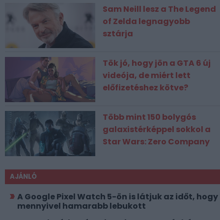
Sam Neill lesz a The Legend
of Zelda legnagyobb
sztárja
Tök jó, hogy jön a GTA 6 új
videója, de miért lett
előfizetéshez kötve?
Több mint 150 bolygós
galaxistérképpel sokkol a
Star Wars: Zero Company
AJÁNLÓ
A Google Pixel Watch 5-ön is látjuk az időt, hogy
mennyivel hamarabb lebukott