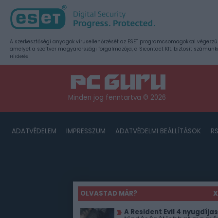
A szerkesztőségi anyagok vírusellenőrzését az ESET programcsomagokkal végezzü
amelyet a szoftver magyarországi forgalmazója, a Sicontact Kft. biztosít számunk
Hirdetés
Minden jog fenntartva © 2026
ADATVÉDELEM
IMPRESSZUM
ADATVÉDELMI BEÁLLÍTÁSOK
R
OLVASTAD MÁR?
X
A Resident Evil 4 nyugdíjas