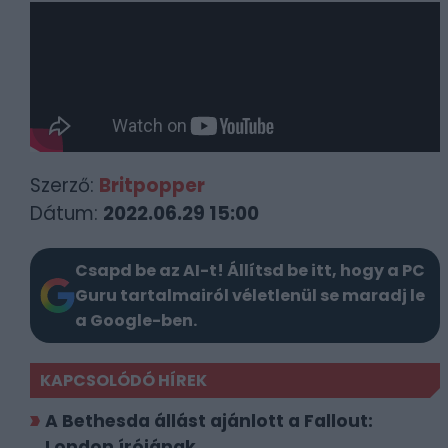
Szerző:
Britpopper
Dátum:
2022.06.29 15:00
Csapd be az AI-t! Állítsd be itt, hogy a PC
Guru tartalmairól véletlenül se maradj le
a Google-ben.
KAPCSOLÓDÓ HÍREK
A Bethesda állást ajánlott a Fallout:
London írójának