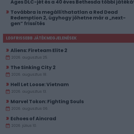
Ages DLC-jét és a 40 éves Bethesda többi játéká
Továbbra is megállíthatatlan a Red Dead
Redemption 2, úgyhogy jöhetne már a „next-
gen” frissítés
LEGFRISSEBB JÁTÉKMEGJELENÉSEK
Aliens: Fireteam Elite 2
2026. augusztus 25.
The Sinking City 2
2026. augusztus 18.
Hell Let Loose: Vietnam
2026. augusztus 13.
Marvel Tokon: Fighting Souls
2026. augusztus 06.
Echoes of Aincrad
2026. július 10.