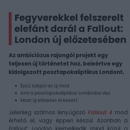
Fegyverekkel felszerelt
elefánt darál a Fallout:
London új előzetesében
Az ambiciózus rajongói projekt egy
teljesen új történetet hoz, beleértve egy
kidolgozott posztapokaliptikus Londont.
Épül, szépül az új mod
Ami a posztapokaliptikus Londonba visz
Most új előzetes érkezett
Jelenleg számos lenyűgöző
Fallout 4
mod
érhető el, vagy éppen készül. Azonban a
Fallout: London
kiemelkedik mind közül a