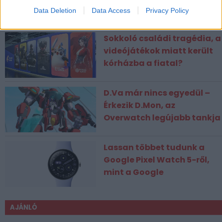
Data Deletion
Data Access
Privacy Policy
ESPORT1 HÍREK
Sokkoló családi tragédia, a
videójátékok miatt került
kórházba a fiatal?
D.Va már nincs egyedül –
Érkezik D.Mon, az
Overwatch legújabb tankja
Lassan többet tudunk a
Google Pixel Watch 5-ről,
mint a Google
AJÁNLÓ