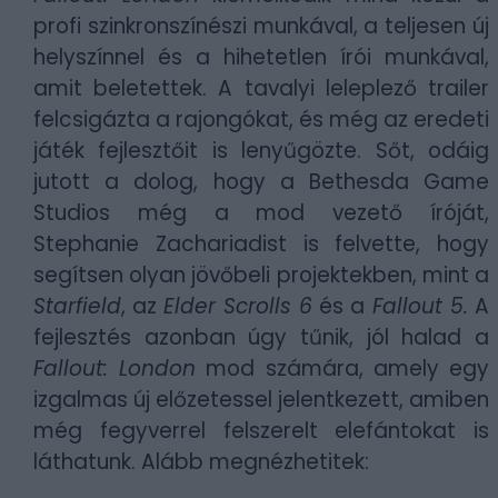
profi szinkronszínészi munkával, a teljesen új
helyszínnel és a hihetetlen írói munkával,
amit beletettek. A tavalyi leleplező trailer
felcsigázta a rajongókat, és még az eredeti
játék fejlesztőit is lenyűgözte. Sőt, odáig
jutott a dolog, hogy a Bethesda Game
Studios még a mod vezető íróját,
Stephanie Zachariadist is felvette, hogy
segítsen olyan jövőbeli projektekben, mint a
Starfield
, az
Elder Scrolls 6
és a
Fallout 5.
A
fejlesztés azonban úgy tűnik, jól halad a
Fallout: London
mod számára, amely egy
izgalmas új előzetessel jelentkezett, amiben
még fegyverrel felszerelt elefántokat is
láthatunk. Alább megnézhetitek: