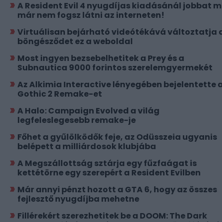
A Resident Evil 4 nyugdíjas kiadásánál jobbat 
már nem fogsz látni az interneten!
Virtuálisan bejárható videótékává változtatja 
böngésződet ez a weboldal
Most ingyen bezsebelhetitek a Prey és a
Subnautica 9000 forintos szerelemgyermekét
Az Alkimia Interactive lényegében bejelentette 
Gothic 2 Remake-et
A Halo: Campaign Evolved a világ
legfeleslegesebb remake-je
Főhet a gyűlölködők feje, az Odüsszeia ugyanis
belépett a milliárdosok klubjába
A Megszállottság sztárja egy fűzfaágat is
kettétörne egy szerepért a Resident Evilben
Már annyi pénzt hozott a GTA 6, hogy az összes
fejlesztő nyugdíjba mehetne
Fillérekért szerezhetitek be a DOOM: The Dark