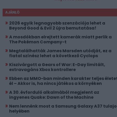
AJÁNLÓ
2026 egyik legnagyobb szenzációja lehet a
Beyond Good & Evil 2 újra bemutatása!
A mosdókban elrejtett kamerák miatt perlik a
The Pokémon Company-t
Megtalálhatták James Marsden utódját, ez a
fiatal színész lehet a következő Cyclops
Kiszivárgott a Gears of War: E-Day limitált,
extravagáns Xbox kontrollere
Ebben az MMO-ban minden karakter teljes élete
él – Akkor is, ha nincs játékos a környéken
A 30. évforduló alkalmából megjelent az
ingyenes Quake: Dawn of the Machine
Nem lennénk most a Samsung Galaxy A37 tulajo
helyében