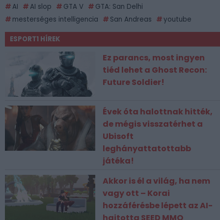
AI
AI slop
GTA V
GTA: San Delhi
mesterséges intelligencia
San Andreas
youtube
ESPORT1 HÍREK
Ez parancs, most ingyen
tiéd lehet a Ghost Recon:
Future Soldier!
Évek óta halottnak hitték,
de mégis visszatérhet a
Ubisoft
leghányattatottabb
játéka!
Akkor is él a világ, ha nem
vagy ott – Korai
hozzáférésbe lépett az AI-
hajtotta SEED MMO