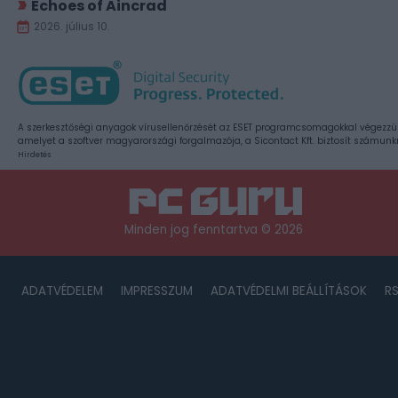
Echoes of Aincrad
2026. július 10.
A szerkesztőségi anyagok vírusellenőrzését az ESET programcsomagokkal végezzü
amelyet a szoftver magyarországi forgalmazója, a Sicontact Kft. biztosít számunk
Hirdetés
Minden jog fenntartva © 2026
ADATVÉDELEM
IMPRESSZUM
ADATVÉDELMI BEÁLLÍTÁSOK
R