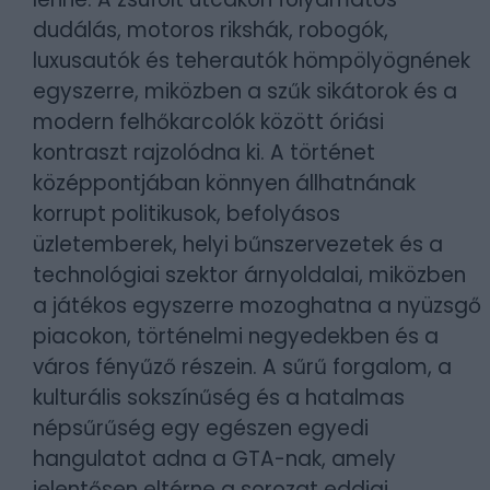
dudálás, motoros rikshák, robogók,
luxusautók és teherautók hömpölyögnének
egyszerre, miközben a szűk sikátorok és a
modern felhőkarcolók között óriási
kontraszt rajzolódna ki. A történet
középpontjában könnyen állhatnának
korrupt politikusok, befolyásos
üzletemberek, helyi bűnszervezetek és a
technológiai szektor árnyoldalai, miközben
a játékos egyszerre mozoghatna a nyüzsgő
piacokon, történelmi negyedekben és a
város fényűző részein. A sűrű forgalom, a
kulturális sokszínűség és a hatalmas
népsűrűség egy egészen egyedi
hangulatot adna a GTA-nak, amely
jelentősen eltérne a sorozat eddigi