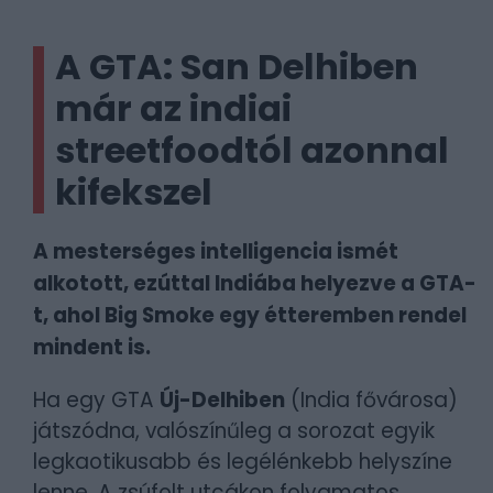
A GTA: San Delhiben
már az indiai
streetfoodtól azonnal
kifekszel
A mesterséges intelligencia ismét
alkotott, ezúttal Indiába helyezve a GTA-
t, ahol Big Smoke egy étteremben rendel
mindent is.
Ha egy GTA
Új-Delhiben
(India fővárosa)
játszódna, valószínűleg a sorozat egyik
legkaotikusabb és legélénkebb helyszíne
lenne. A zsúfolt utcákon folyamatos