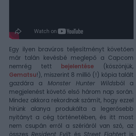
Egy ilyen bravúros teljesítményt követően
már talán kevésbé meglepő a Capcom
nemrég tett
bejelentése
(köszönjük,
Gematsu
!), miszerint 8 millió (!) kópia talált
gazdára a
Monster Hunter Wilds
ból a
megjelenést követő első három nap során.
Mindez akkora rekordnak számít, hogy ezzel
hírünk alanya produkálta a legerősebb
nyitányt a cég történetében, és itt most
nem csupán erről a szériáról van szó, az
összes
Resident Evil
t és
Street Fighter
t is