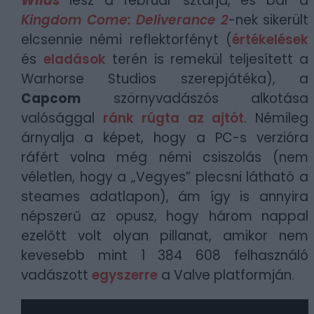
Wilds
lesz a február sztárja, és bár a
Kingdom Come: Deliverance 2
-nek sikerült
elcsennie némi reflektorfényt (
értékelések
és
eladások
terén is remekül teljesített a
Warhorse Studios szerepjátéka), a
Capcom
szörnyvadászós alkotása
valósággal
ránk rúgta az ajtót
. Némileg
árnyalja a képet, hogy a PC-s verzióra
ráfért volna még némi csiszolás (nem
véletlen, hogy a „Vegyes” plecsni látható a
steames adatlapon), ám így is annyira
népszerű az opusz, hogy három nappal
ezelőtt volt olyan pillanat, amikor nem
kevesebb mint 1 384 608 felhasználó
vadászott
egyszerre
a Valve platformján.