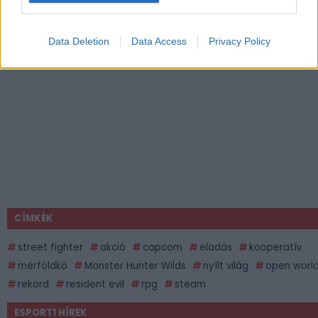
Data Deletion
Data Access
Privacy Policy
CÍMKÉK
street fighter
akció
capcom
eladás
kooperatív
mérföldkő
Monster Hunter Wilds
nyílt világ
open worl
rekord
resident evil
rpg
steam
ESPORT1 HÍREK