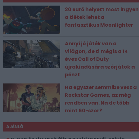
20 euró helyett most ingyen
a tiétek lehet a
fantasztikus Moonlighter
Annyi jó játék van a
világon, de ti mégis a 14
éves Call of Duty
újrakiadására szórjátok a
pénzt
Ha egyszer semmibe vesz a
Rockstar Games, az még
rendben van. Na de több
mint 60-szor?
AJÁNLÓ