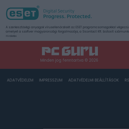
A szerkesztőségi anyagok vírusellenőrzését az ESET programcsomagokkal végezzü
amelyet a szoftver magyarországi forgalmazója, a Sicontact Kft. biztosít számunk
Hirdetés
Minden jog fenntartva © 2026
ADATVÉDELEM
IMPRESSZUM
ADATVÉDELMI BEÁLLÍTÁSOK
R