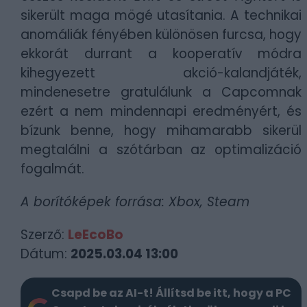
sikerült maga mögé utasítania. A technikai
anomáliák fényében különösen furcsa, hogy
ekkorát durrant a kooperatív módra
kihegyezett akció-kalandjáték,
mindenesetre gratulálunk a Capcomnak
ezért a nem mindennapi eredményért, és
bízunk benne, hogy mihamarabb sikerül
megtalálni a szótárban az optimalizáció
fogalmát.
A borítóképek forrása: Xbox, Steam
Szerző:
LeEcoBo
Dátum:
2025.03.04 13:00
Csapd be az AI-t! Állítsd be itt, hogy a PC