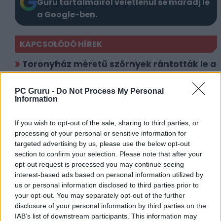
Guru tartalmairól véletlenül se maradj le
a Google-ben.
KAPCSOLÓDÓ HÍREK
Toronyház méretű szörnyek rántották le a
leplet a Monster Hunter Wilds megjelenési
dátumáról
PC Gruru -
Do Not Process My Personal
Information
Kingdom Come: Deliverance 2 ide vagy
oda, a Monster Hunter Wilds a hónap
If you wish to opt-out of the sale, sharing to third parties, or
sztárja
processing of your personal or sensitive information for
targeted advertising by us, please use the below opt-out
Induljon a vadászat – Így lehet ingyen a
section to confirm your selection. Please note that after your
Tiéd a Monster Hunter Wilds!
opt-out request is processed you may continue seeing
Figyelem! Monster Hunter Wilds
interest-based ads based on personal information utilized by
us or personal information disclosed to third parties prior to
nyereményjátékunkkal DLC-t nyerhetsz!
your opt-out. You may separately opt-out of the further
disclosure of your personal information by third parties on the
LEGFRISSEBB VIDEÓNK
IAB’s list of downstream participants. This information may