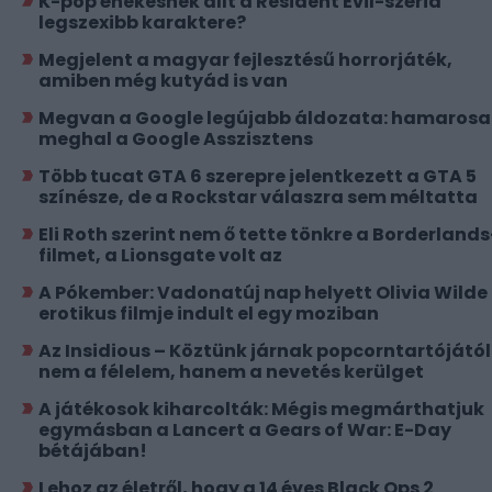
K-pop énekesnek állt a Resident Evil-széria
legszexibb karaktere?
Megjelent a magyar fejlesztésű horrorjáték,
amiben még kutyád is van
Megvan a Google legújabb áldozata: hamaros
meghal a Google Asszisztens
Több tucat GTA 6 szerepre jelentkezett a GTA 5
színésze, de a Rockstar válaszra sem méltatta
Eli Roth szerint nem ő tette tönkre a Borderlands
filmet, a Lionsgate volt az
A Pókember: Vadonatúj nap helyett Olivia Wilde
erotikus filmje indult el egy moziban
Az Insidious – Köztünk járnak popcorntartójától
nem a félelem, hanem a nevetés kerülget
A játékosok kiharcolták: Mégis megmárthatjuk
egymásban a Lancert a Gears of War: E-Day
bétájában!
Lehoz az életről, hogy a 14 éves Black Ops 2