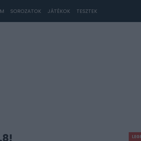
LM
SOROZATOK
JÁTÉKOK
TESZTEK
0.8!
LEG