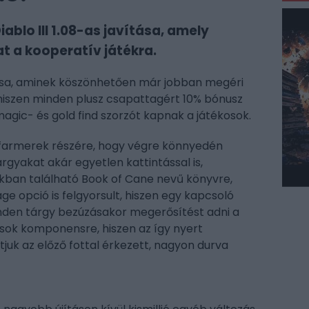
blo III 1.08-as javítása, amely
t a kooperatív játékra.
vítása, aminek köszönhetően már jobban megéri
 hiszen minden plusz csapattagért 10% bónusz
agic- és gold find szorzót kapnak a játékosok.
t farmerek részére, hogy végre könnyedén
rgyakat akár egyetlen kattintással is,
kban található Book of Cane nevű könyvre,
ge opció is felgyorsult, hiszen egy kapcsoló
nden tárgy bezúzásakor megerősítést adni a
k-sok komponensre, hiszen az így nyert
uk az előző fottal érkezett, nagyon durva