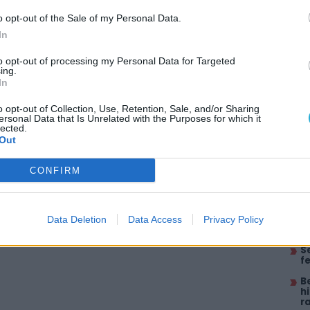
o opt-out of the Sale of my Personal Data.
itt, hogy a PC Guru tartalmairól véletlenül
In
to opt-out of processing my Personal Data for Targeted
ing.
In
AJÁ
o opt-out of Collection, Use, Retention, Sale, and/or Sharing
ersonal Data that Is Unrelated with the Purposes for which it
T
lected.
m
Out
A
a
CONFIRM
M
P
T
Data Deletion
Data Access
Privacy Policy
S
S
fe
B
h
r