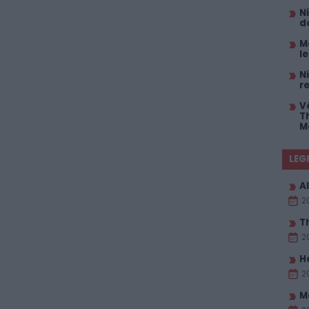
N
d
M
l
N
r
V
T
M
LEG
Al
2
T
2
H
2
M