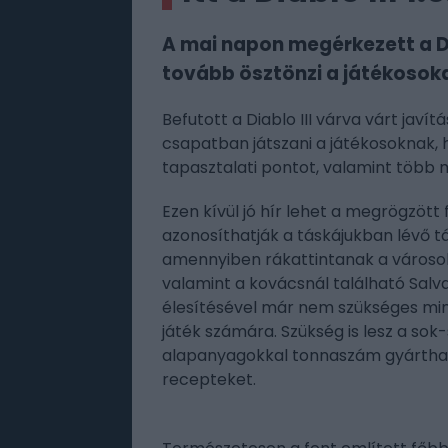
A mai napon megérkezett a Dia
tovább ösztönzi a játékosoka
Befutott a Diablo III várva várt ja
csapatban játszani a játékosoknak,
tapasztalati pontot, valamint több m
Ezen kívül jó hír lehet a megrögzöt
azonosíthatják a táskájukban lévő tá
amennyiben rákattintanak a városo
valamint a kovácsnál található Salva
élesítésével már nem szükséges mi
játék számára. Szükség is lesz a so
alapanyagokkal tonnaszám gyárthatj
recepteket.