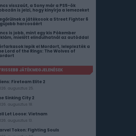
incs visszaút, a Sony már a PS5-ök
obozán is jelzi, hogy kinyírja a lemezeket
egőrülnek a játékosok a Street Fighter 6
egújabb harcosáért
incs is jobb, mint egy kis Pókember
eklám, mielőtt elindulhatnál az autóddal
érfarkasok lepik el Mordort, leleplezték a
he Lord of the Rings: The Wolves of
ordort
FRISSEBB JÁTÉKMEGJELENÉSEK
iens: Fireteam Elite 2
026. augusztus 25.
he Sinking City 2
026. augusztus 18.
ell Let Loose: Vietnam
026. augusztus 13.
arvel Tokon: Fighting Souls