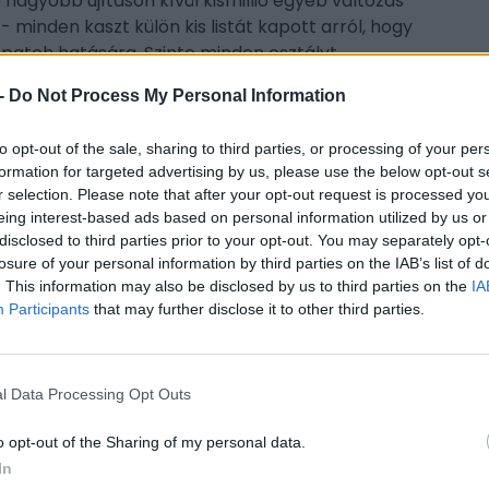
nagyobb újításon kívül kismillió egyéb változás
 -- minden kaszt külön kis listát kapott arról, hogy
patch hatására. Szinte minden osztályt
 erősítettek azokon az aktív és passzív
-
Do Not Process My Personal Information
agoltak a játékosok. A változtatások teljes
to opt-out of the sale, sharing to third parties, or processing of your per
formation for targeted advertising by us, please use the below opt-out s
r selection. Please note that after your opt-out request is processed y
eing interest-based ads based on personal information utilized by us or
disclosed to third parties prior to your opt-out. You may separately opt-
CÍM
losure of your personal information by third parties on the IAB’s list of
. This information may also be disclosed by us to third parties on the
IA
ESP
Participants
that may further disclose it to other third parties.
s 15 (PC); gépigény: 1 magos 2800 MHz CPU, 1,5
deokártya, 12 GB szabad hely, internetkapcsolat.
l Data Processing Opt Outs
o opt-out of the Sharing of my personal data.
In