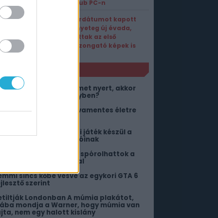
Driveclub PC-n
Premierdátumot kapott
a Szörnyeteg új évada,
befutottak az első
hátborzongató képek is
NLÓ
orzsiékkal két bronzérmet nyert, akkor
ire lesz képes a Vitalityben?
z Apple is rámegy a kávamentes életre
z iPhone 20 Prokkal
agyar fejlesztésű sci-fi játék készül a
ortal és a SOMA rajongóinak
öbb mint 7000 forintot spórolhattok a
team új ingyenjátékával
emmi sincs kőbe vésve az egykori GTA 6
jlesztő szerint
etiltják Londonban A múmia plakátot,
iába mondja a Warner, hogy múmia van
ajta, nem egy halott kislány