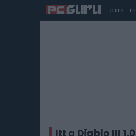
HÍREK
FI
Hírek
Film
Sorozatok
Játékok
Tesztek
Itt a Diablo III 1.