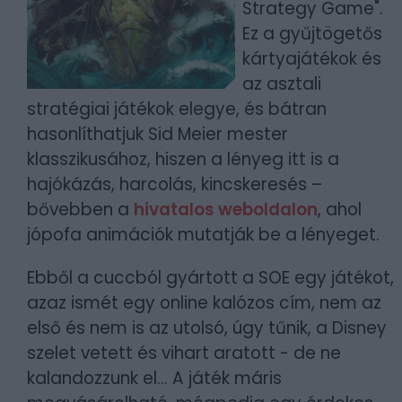
Strategy Game".
Ez a gyűjtögetős
kártyajátékok és
az asztali
stratégiai játékok elegye, és bátran
hasonlíthatjuk Sid Meier mester
klasszikusához, hiszen a lényeg itt is a
hajókázás, harcolás, kincskeresés –
bővebben a
hivatalos weboldalon
, ahol
jópofa animációk mutatják be a lényeget.
Ebből a cuccból gyártott a SOE egy játékot,
azaz ismét egy online kalózos cím, nem az
első és nem is az utolsó, úgy tűnik, a Disney
szelet vetett és vihart aratott - de ne
kalandozzunk el... A játék máris