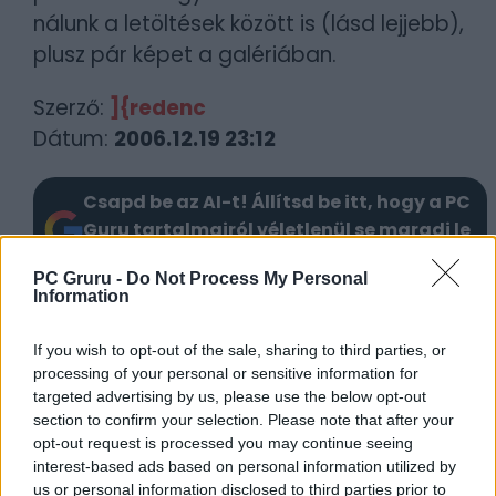
nálunk a letöltések között is (lásd lejjebb),
plusz pár képet a galériában.
Szerző:
]{redenc
Dátum:
2006.12.19 23:12
Csapd be az AI-t! Állítsd be itt, hogy a PC
Guru tartalmairól véletlenül se maradj le
a Google-ben.
PC Gruru -
Do Not Process My Personal
Information
LEGFRISSEBB VIDEÓNK
If you wish to opt-out of the sale, sharing to third parties, or
processing of your personal or sensitive information for
targeted advertising by us, please use the below opt-out
section to confirm your selection. Please note that after your
opt-out request is processed you may continue seeing
interest-based ads based on personal information utilized by
us or personal information disclosed to third parties prior to