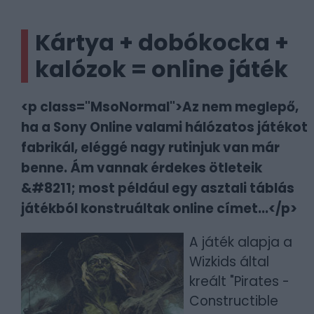
Kártya + dobókocka +
kalózok = online játék
<p class="MsoNormal">Az nem meglepő,
ha a Sony Online valami hálózatos játékot
fabrikál, eléggé nagy rutinjuk van már
benne. Ám vannak érdekes ötleteik
&#8211; most például egy asztali táblás
játékból konstruáltak online címet...</p>
A játék alapja a
Wizkids által
kreált "Pirates -
Constructible