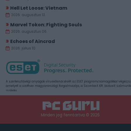
Hell Let Loose: Vietnam
2026. augusztus 13.
Marvel Tokon: Fighting Souls
2026. augusztus 06.
Echoes of Aincrad
2026. július 10.
A szerkesztőségi anyagok vírusellenőrzését az ESET programcsomagokkal végezzü
amelyet a szoftver magyarországi forgalmazója, a Sicontact Kft. biztosít számunk
Hirdetés
Minden jog fenntartva © 2026