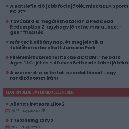
A Battlefield 6 jobb focis játék, mint az EA Sports
FC 27?
Továbbra is megállíthatatlan a Red Dead
Redemption 2, úgyhogy jöhetne már a „next-
gen” frissítés
Már csak néhány nap, és megjelenik a
túlélőhorrorba oltott Jurassic Park
Fillérekért szerezhetitek be a DOOM: The Dark
Ages DLC-jét és a 40 éves Bethesda többi játéká
A szerverek alig bírták az érdeklődést... egy
randizós teszt iránt
LEGFRISSEBB JÁTÉKMEGJELENÉSEK
Aliens: Fireteam Elite 2
2026. augusztus 25.
The Sinking City 2
2026. augusztus 18.