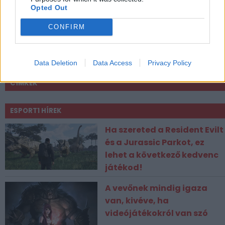
Opted Out
CONFIRM
Data Deletion
Data Access
Privacy Policy
CÍMKÉK
ESPORT1 HÍREK
Ha szereted a Resident Evilt
és a Jurassic Parkot, ez
lehet a következő kedvenc
játékod!
A vevőnek mindig igaza
van, kivéve, ha
videójátékokról van szó