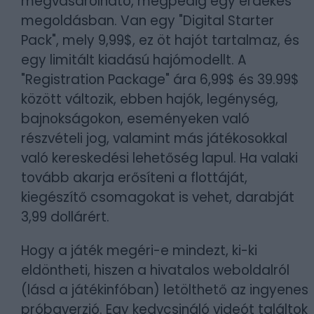
megvásárolható, mégpedig egy érdekes
megoldásban. Van egy "Digital Starter
Pack", mely 9,99$, ez öt hajót tartalmaz, és
egy limitált kiadású hajómodellt. A
"Registration Package" ára 6,99$ és 39.99$
között változik, ebben hajók, legénység,
bajnokságokon, eseményeken való
részvételi jog, valamint más játékosokkal
való kereskedési lehetőség lapul. Ha valaki
tovább akarja erősíteni a flottáját,
kiegészítő csomagokat is vehet, darabját
3,99 dollárért.
Hogy a játék megéri-e mindezt, ki-ki
eldöntheti, hiszen a hivatalos weboldalról
(lásd a játékinfóban) letölthető az ingyenes
próbaverzió. Egy kedvcsináló videót találtok