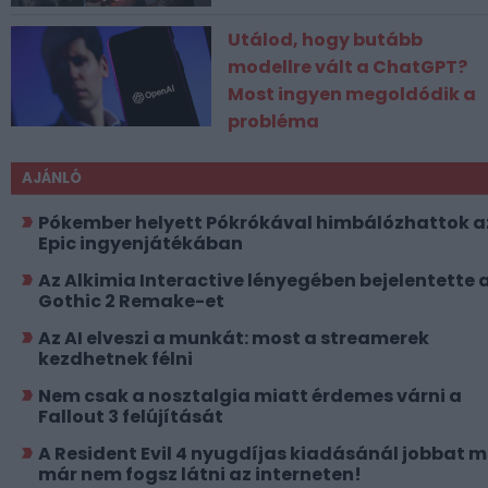
Utálod, hogy butább
modellre vált a ChatGPT?
Most ingyen megoldódik a
probléma
AJÁNLÓ
Pókember helyett Pókrókával himbálózhattok a
Epic ingyenjátékában
Az Alkimia Interactive lényegében bejelentette 
Gothic 2 Remake-et
Az AI elveszi a munkát: most a streamerek
kezdhetnek félni
Nem csak a nosztalgia miatt érdemes várni a
Fallout 3 felújítását
A Resident Evil 4 nyugdíjas kiadásánál jobbat 
már nem fogsz látni az interneten!