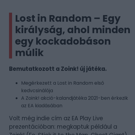
Lost in Random – Egy
királyság, ahol minden
egy kockadobáson
múlik
Bemutatkozott a Zoink! új játéka.
Megérkezett a Lost in Random első
kedvcsinálója
A Zoink! akció-kalandjátéka 2021-ben érkezik
az EA kiadásában
Volt még indie cím az EA Play Live
prezentációban: megkaptuk például a