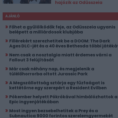
hajózik az Odüsszeia
AJÁNLÓ
Főhet a gyűlölködők feje, az Odüsszeia ugyanis
belépett a milliárdosok klubjába
Fillérekért szerezhetitek be a DOOM: The Dark
Ages DLC-jét és a 40 éves Bethesda többi játéká
Nem csak a nosztalgia miatt érdemes várni a
Fallout 3 felújítását
Már csak néhány nap, és megjelenik a
túlélőhorrorba oltott Jurassic Park
A Megszállottság sztárja egy fűzfaágat is
kettétörne egy szerepért a Resident Evilben
Pókember helyett Pókrókával himbálózhattok a
Epic ingyenjátékában
Most ingyen bezsebelhetitek a Prey és a
Subnautica 9000 forintos szerelemgyermekét