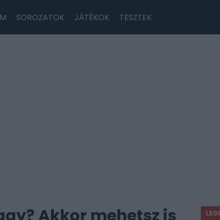
LM
SOROZATOK
JÁTÉKOK
TESZTEK
agy? Akkor mehetsz is
LEG