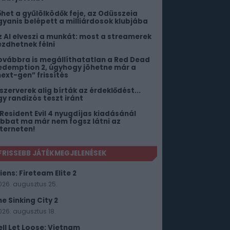
őhet a gyűlölködők feje, az Odüsszeia
gyanis belépett a milliárdosok klubjába
z AI elveszi a munkát: most a streamerek
ezdhetnek félni
ovábbra is megállíthatatlan a Red Dead
edemption 2, úgyhogy jöhetne már a
next-gen” frissítés
 szerverek alig bírták az érdeklődést...
gy randizós teszt iránt
 Resident Evil 4 nyugdíjas kiadásánál
obbat ma már nem fogsz látni az
nterneten!
FRISSEBB JÁTÉKMEGJELENÉSEK
iens: Fireteam Elite 2
026. augusztus 25.
he Sinking City 2
026. augusztus 18.
ell Let Loose: Vietnam