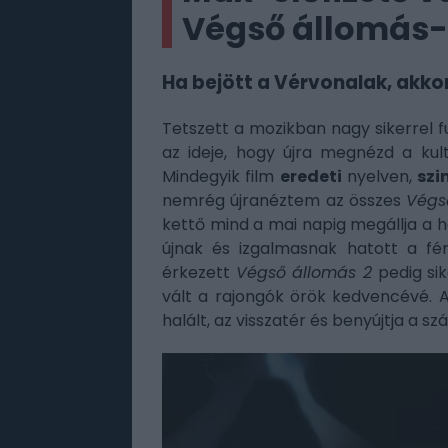
Végső állomás-
Ha bejött a Vérvonalak, akkor i
Tetszett a mozikban nagy sikerrel 
az ideje, hogy újra megnézd a kul
Mindegyik film
eredeti
nyelven,
szi
nemrég újranéztem az összes
Végs
kettő mind a mai napig megállja a 
újnak és izgalmasnak hatott a fén
érkezett
Végső állomás 2
pedig sik
vált a rajongók örök kedvencévé. A
halált, az visszatér és benyújtja a