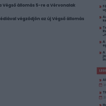
a Végső állomás 5-re a Vérvonalak
F
u
A
édiával végződjön az új Végső állomás
k
T
R
„
A
e
A
j
i
LEG
Al
2
T
2
H