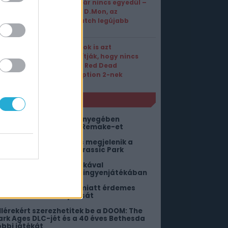
D.Va már nincs egyedül –
Érkezik D.Mon, az
Overwatch legújabb
tankja
A számok is azt
bizonyítják, hogy nincs
párja a Red Dead
Redemption 2-nek
NLÓ
z Alkimia Interactive lényegében
ejelentette a Gothic 2 Remake-et
ár csak néhány nap, és megjelenik a
úlélőhorrorba oltott Jurassic Park
ókember helyett Pókrókával
imbálózhattok az Epic ingyenjátékában
em csak a nosztalgia miatt érdemes
rni a Fallout 3 felújítását
illérekért szerezhetitek be a DOOM: The
ark Ages DLC-jét és a 40 éves Bethesda
öbbi játékát