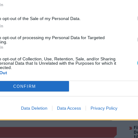
évő autóverseny-katasztrófa is rohadt gyenge.
In
2011-es ötödik rész, aminél egyrészt kaptunk egy
ása), másrészt hiába lógott ki a 3D-lóláb, a
o opt-out of the Sale of my Personal Data.
doljunk csak a szemműtétre. Ráadásul az ötödik
In
sztorit a legelső filmmel, hiszen a végén a 180-
to opt-out of processing my Personal Data for Targeted
zett be.
ing.
In
 a Maxon megtalálod őket!
o opt-out of Collection, Use, Retention, Sale, and/or Sharing
AJÁ
ersonal Data that Is Unrelated with the Purposes for which it
ry
lected.
A
Out
b
M
CONFIRM
t
P
h
itt, hogy a PC Guru tartalmairól véletlenül
Data Deletion
Data Access
Privacy Policy
N
vá
F
D
t