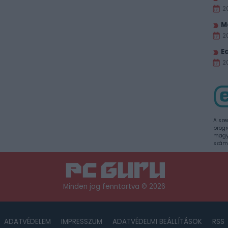
2
M
2
E
20
A sze
progr
magya
szám
Minden jog fenntartva © 2026
ADATVÉDELEM
IMPRESSZUM
ADATVÉDELMI BEÁLLÍTÁSOK
RSS