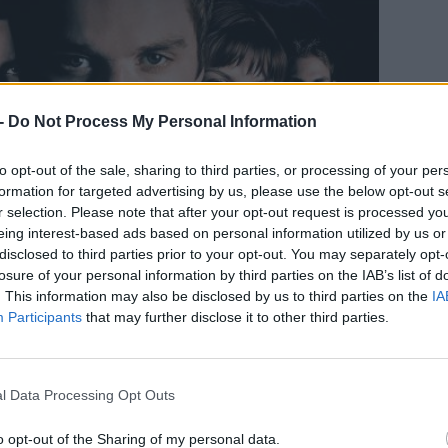
-
Do Not Process My Personal Information
to opt-out of the sale, sharing to third parties, or processing of your per
formation for targeted advertising by us, please use the below opt-out s
r selection. Please note that after your opt-out request is processed y
CÍM
eing interest-based ads based on personal information utilized by us or
disclosed to third parties prior to your opt-out. You may separately opt-
Fin
losure of your personal information by third parties on the IAB’s list of
Vég
. This information may also be disclosed by us to third parties on the
IA
t
Végső állomás 3
egyfajta vízválasztónak is
Participants
that may further disclose it to other third parties.
ESP
ereplője a gyönyörű Mary Elizabeth Winstead, itt
ulladni az alapötlet. 2009-ben – mikor javában
is kapott egy erre felhúzott részt – landolt a
l Data Processing Opt Outs
ás
-film. Ezt is megnéztem a napokban és bátra
gyengébb. Semmi újat nem tesz hozzá az eddigi
o opt-out of the Sharing of my personal data.