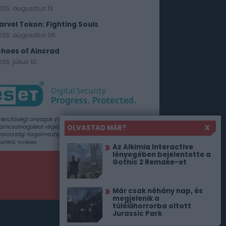
026. augusztus 13.
arvel Tokon: Fighting Souls
026. augusztus 06.
choes of Aincrad
26. július 10.
rkesztőségi anyagok vírusellenőrzését az ESET
OLVASTAD MÁR?
X
amcsomagokkal végezzük, amelyet a szoftver
rországi forgalmazója, a Sicontact Kft. biztosít
unkra.
Hirdetés
Az Alkimia Interactive
lényegében bejelentette a
Gothic 2 Remake-et
Már csak néhány nap, és
megjelenik a
túlélőhorrorba oltott
Jurassic Park