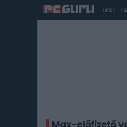
HÍREK
FI
Hírek
Film
Sorozatok
Játékok
Tesztek
Max-előfizető v