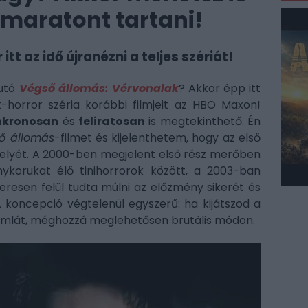
maratont tartani!
tt az idő újranézni a teljes szériát!
futó
Végső állomás: Vérvonalak
? Akkor épp itt
t-horror széria korábbi filmjeit az HBO Maxon!
nkronosan
és
feliratosan
is megtekinthető. Én
ő állomás
-filmet és kijelenthetem, hogy az első
helyét. A 2000-ben megjelent első rész merőben
ykorukat élő tinihorrorok között, a 2003-ban
eresen felül tudta múlni az előzmény sikerét és
 koncepció végtelenül egyszerű: ha kijátszod a
 számlát, méghozzá meglehetősen brutális módon.