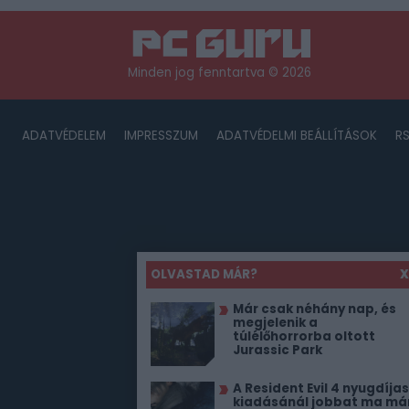
Minden jog fenntartva © 2026
ADATVÉDELEM
IMPRESSZUM
ADATVÉDELMI BEÁLLÍTÁSOK
R
OLVASTAD MÁR?
X
Már csak néhány nap, és
megjelenik a
túlélőhorrorba oltott
Jurassic Park
A Resident Evil 4 nyugdíjas
kiadásánál jobbat ma má