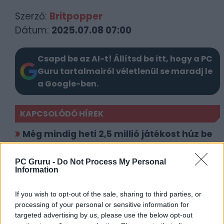
Szerző:
Britpopper
Dátum:
2025.07.08 07:00
Csapd be az AI-t! Állítsd be itt, hogy a PC
Guru tartalmairól véletlenül se maradj le
a Google-ben.
KAPCSOLÓDÓ HÍREK
Még mindig heti 2,5 millió játékost húz be
a Helldivers 2
Végre eljött a nagy bejelentés napja:
PC Gruru -
Do Not Process My Personal
Information
Xboxra tart a Helldivers 2
If you wish to opt-out of the sale, sharing to third parties, or
LEGFRISSEBB VIDEÓNK
processing of your personal or sensitive information for
targeted advertising by us, please use the below opt-out