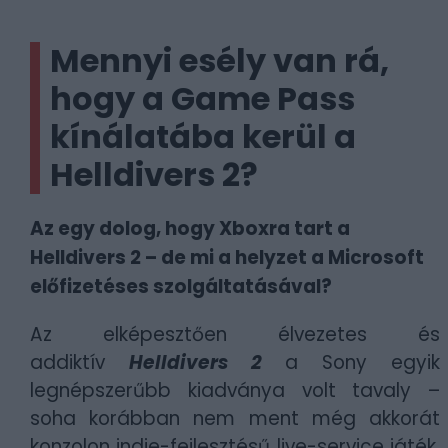
Mennyi esély van rá,
hogy a Game Pass
kínálatába kerül a
Helldivers 2?
Az egy dolog, hogy Xboxra tart a
Helldivers 2 – de mi a helyzet a Microsoft
előfizetéses szolgáltatásával?
Az elképesztően élvezetes és
addiktív
Helldivers 2
a Sony egyik
legnépszerűbb kiadványa volt tavaly –
soha korábban nem ment még akkorát
konzolon indie-fejlesztésű live-service játék,