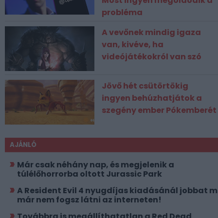
Most ingyen megoldódik a
probléma
A vevőnek mindig igaza
van, kivéve, ha
videójátékokról van szó
Jövő hét csütörtökig
ingyen behúzhatjátok a
szegény ember Pókemberét
AJÁNLÓ
Már csak néhány nap, és megjelenik a
túlélőhorrorba oltott Jurassic Park
A Resident Evil 4 nyugdíjas kiadásánál jobbat 
már nem fogsz látni az interneten!
Továbbra is megállíthatatlan a Red Dead