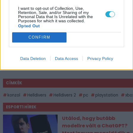
I want to opt-out of Collection, Use,
Retention, Sale, and/or Sharing of my
Personal Data that Is Unrelated with the
Purposes for which it was collected.
Opted Out
CONFIRM
Data Deletion
Data Access
Privacy Policy
CÍMKÉK
konzol
Helldivers
Helldivers 2
pc
playstation
xbo
ESPORT1 HÍREK
Utálod, hogy butább
modellre vált a ChatGPT?