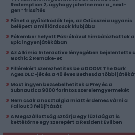
Redemption 2, úgyhogy jöhetne már a „next-
gen” frissítés
Főhet a gyűlölködők feje, az Odüsszeia ugyanis
belépett a milliárdosok klubjába
Pókember helyett Pókrókával himbálózhattok a
Epic ingyenjátékában
Az Alkimia Interactive lényegében bejelentette 
Gothic 2 Remake-et
Fillérekért szerezhetitek be a DOOM: The Dark
Ages DLC-jét és a 40 éves Bethesda többi játéká
Most ingyen bezsebelhetitek a Prey és a
Subnautica 9000 forintos szerelemgyermekét
Nem csak a nosztalgia miatt érdemes várni a
Fallout 3 felújítását
A Megszállottság sztárja egy fűzfaágat is
kettétörne egy szerepért a Resident Evilben