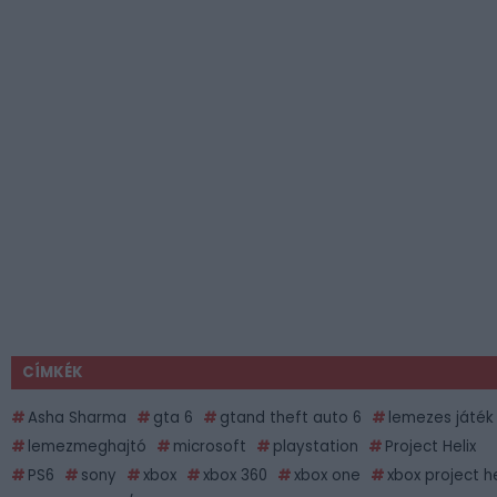
CÍMKÉK
Asha Sharma
gta 6
gtand theft auto 6
lemezes játék
lemezmeghajtó
microsoft
playstation
Project Helix
PS6
sony
xbox
xbox 360
xbox one
xbox project he