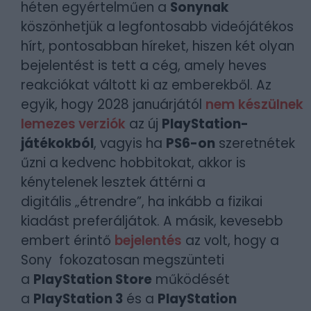
héten egyértelműen a
Sonynak
köszönhetjük a legfontosabb videójátékos
hírt, pontosabban híreket, hiszen két olyan
bejelentést is tett a cég, amely heves
reakciókat váltott ki az emberekből. Az
egyik, hogy 2028 januárjától
nem készülnek
lemezes verziók
az új
PlayStation-
játékokból
, vagyis ha
PS6-on
szeretnétek
űzni a kedvenc hobbitokat, akkor is
kénytelenek lesztek áttérni a
digitális „étrendre”, ha inkább a fizikai
kiadást preferáljátok. A másik, kevesebb
embert érintő
bejelentés
az volt, hogy a
Sony fokozatosan megszünteti
a
PlayStation Store
működését
a
PlayStation 3
és a
PlayStation