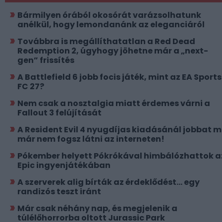
Bármilyen órából okosórát varázsolhatunk
anélkül, hogy lemondanánk az eleganciáról
Továbbra is megállíthatatlan a Red Dead
Redemption 2, úgyhogy jöhetne már a „next-
gen” frissítés
A Battlefield 6 jobb focis játék, mint az EA Sports
FC 27?
Nem csak a nosztalgia miatt érdemes várni a
Fallout 3 felújítását
A Resident Evil 4 nyugdíjas kiadásánál jobbat 
már nem fogsz látni az interneten!
Pókember helyett Pókrókával himbálózhattok a
Epic ingyenjátékában
A szerverek alig bírták az érdeklődést... egy
randizós teszt iránt
Már csak néhány nap, és megjelenik a
túlélőhorrorba oltott Jurassic Park