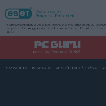
A szerkesztőségi anyagok vírusellenőrzését az ESET programcsomagokkal végezzü
amelyet a szoftver magyarországi forgalmazója, a Sicontact Kft. biztosít számunk
Hirdetés
Minden jog fenntartva © 2026
ADATVÉDELEM
IMPRESSZUM
ADATVÉDELMI BEÁLLÍTÁSOK
R