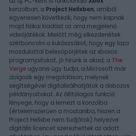
az új, PC-ként is funkcionáló
Xbox
konzolban, a
Project Helixben
, amiből
egyenesen következik, hogy nem kapnak
majd fizikai kiadást az arra megjelenő
videójátékok. Mielőtt még elkezdenétek
szétboncolni a kukászsákot, hogy egy laza
mozdulattal belesöpörjétek az xboxos
programjaitokat, jó hírünk is akad, a
The
Verge
ugyanis úgy tudja, a Microsoft már
dolgozik egy megoldáson, melynek
segítségével digitalizálhatjátok a dobozos
példányaitokat. Az állítólagos funkció
lényege, hogy a lemezt a konzolba
(értelemszerűen a mostaniba, hiszen a
Project Helixbe nem tudjátok) helyezve
digitális licencet szerezhettek az adott