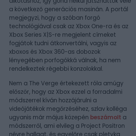
alkotáshoz, így gond nélkül játszhattok vele
a következő generációs masinán. A portál
megjegyzi, hogy a szóban forgó
technológiával csak az Xbox One-ra és az
Xbox Series X|S-re megjelent címeket
fogjátok tudni átkonvertálni, vagyis az
xboxos és Xbox 360-as dobozok
lényegében porfogókká válnak, ha nem
rendelkeztek régebbi konzolokkal.
Nem a The Verge értekezett róla amúgy
először, hogy az Xbox ezzel a forradalmi
módszerrel kíván hozzájárulni a
videójátékok megőrzéséhez, szlav kolléga
ugyanis már május közepén
beszámolt
a
módszerről, ami elvileg a Project Positron
névre hallgat, és egyelőre csak pletyka