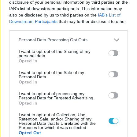
Csapd be az AI-t! Állítsd be itt, hogy a PC
disclosure of your personal information by third parties on the
IAB’s list of downstream participants. This information may
Guru tartalmairól véletlenül se maradj le
also be disclosed by us to third parties on the
IAB’s List of
a Google-ben.
Downstream Participants
that may further disclose it to other
third parties.
KAPCSOLÓDÓ HÍREK
Personal Data Processing Opt Outs
Project Positron – Az Xbox újdonságával a
I want to opt-out of the Sharing of my
digitális könyvtáradban őrizheted meg a
personal data.
Opted In
lemezes játékaidat
I want to opt-out of the Sale of my
BRÉKING! A Sony megszünteti a
Personal Data.
PlayStation-játékok lemezes kiadásait
Opted In
PlayStation 3 és PS Vita konzolokon sem
I want to opt-out of processing my
Personal Data for Targeted Advertising.
lesz már elérhető a PlayStation Store
Opted In
Ki viccesen, ki szomorúan reagált arra,
I want to opt-out of Collection, Use,
hogy a Sony 2028-tól kukázza a
Retention, Sale, and/or Sharing of my
Personal Data that Is Unrelated with the
lemezeket
Purposes for which it was collected.
Opted Out