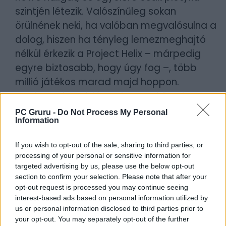
szintjén létezik. Valószínűleg sokan
örülnének neki, ha valóban megvalósulna a
dolog, hiszen ha tényleg lemezmeghajtó
nélkül érkezik a Project Helix – márpedig
egyre biztosabb, hogy úgy fog –, több
millió játékos marad majd hoppon.
Szerintetek probléma, hogy a következő
generáció fityiszt mutat a gyűjtőknek, vagy
PC Gruru -
Do Not Process My Personal
Information
a fejlődés következő lépcsőfokának
tekintitek a digitális átállást?
If you wish to opt-out of the sale, sharing to third parties, or
processing of your personal or sensitive information for
Borítókép forrása: SJBright/depositphotos
targeted advertising by us, please use the below opt-out
section to confirm your selection. Please note that after your
Szerző:
LeEcoBo
opt-out request is processed you may continue seeing
interest-based ads based on personal information utilized by
Dátum:
2026.07.02 09:35
us or personal information disclosed to third parties prior to
your opt-out. You may separately opt-out of the further