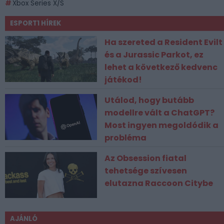
Xbox Series X/S
ESPORT1 HÍREK
Ha szereted a Resident Evilt
és a Jurassic Parkot, ez
lehet a következő kedvenc
játékod!
Utálod, hogy butább
modellre vált a ChatGPT?
Most ingyen megoldódik a
probléma
Az Obsession fiatal
tehetsége szívesen
elutazna Raccoon Citybe
AJÁNLÓ