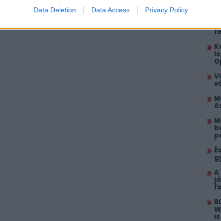
5
k
Data Deletion
Data Access
Privacy Policy
J
f
K
l
O
V
v
M
ö
M
b
p
É
g
A
j
f
B
W
i