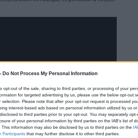
CÍM
y like-kal, feliratkozással és várjuk a
-
Do Not Process My Personal Information
 hamarosan újabb videós tartalmakkal
aut
n!
to opt-out of the sale, sharing to third parties, or processing of your per
for
formation for targeted advertising by us, please use the below opt-out s
For
r selection. Please note that after your opt-out request is processed y
For
eing interest-based ads based on personal information utilized by us or
For
disclosed to third parties prior to your opt-out. You may separately opt-
losure of your personal information by third parties on the IAB’s list of
For
itt, hogy a PC Guru tartalmairól véletlenül
. This information may also be disclosed by us to third parties on the
IA
For
Participants
that may further disclose it to other third parties.
jap