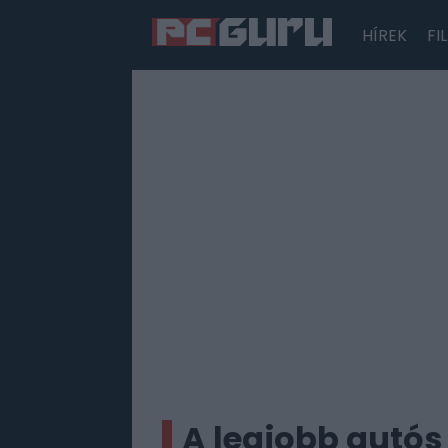
HÍREK
FI
Hírek
Film
Sorozatok
Játékok
Tesztek
A legjobb autós