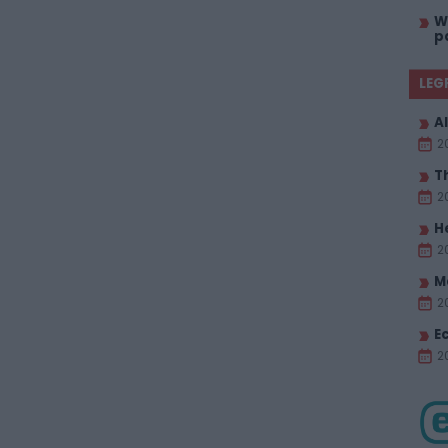
W
p
LEG
Al
2
T
2
H
2
M
2
E
20