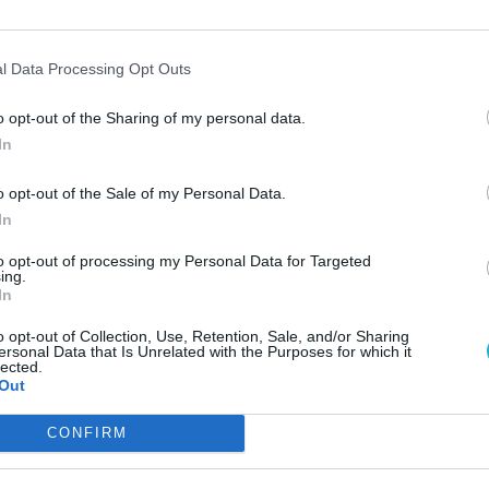
ver
l Data Processing Opt Outs
ESP
gjelenés előtt streamelte a Forza
o opt-out of the Sharing of my personal data.
In
ost veszi be a kanyart, de már
o opt-out of the Sale of my Personal Data.
In
to opt-out of processing my Personal Data for Targeted
ing.
In
o opt-out of Collection, Use, Retention, Sale, and/or Sharing
ersonal Data that Is Unrelated with the Purposes for which it
lected.
Out
CONFIRM
AJÁ