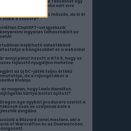
00 forintért perelte be a Tencentet egy
ínai édesapa, de jó indoka volt erre
ön az utolsó nagy közös mászás, de ki ér
el előbb a csúcsra?
orlátlan ChatGPT-vel igyekszik
ekenyerezni ingyenes felhasználóit az
penAI
irtuálisan bejárható videótékává
áltoztatja a böngésződet ez a weboldal
ár annyi pénzt hozott a GTA 6, hogy az
sszes fejlesztő nyugdíjba mehetne
egjött az új DC-játék teljes értékű
emutatója, de a rajongótábor a
okolba kívánja
s az megvan, hogy Lewis Hamilton
yűjtögetős kártya boltot nyitott?
 Dragon Age egykori producere szerint a
átékosok csak ne szóljanak bele a
ejlesztők dolgába
úcsúzik a Blizzard zenei mestere, aki a
orld of Warcrafton és az Overwatchon
s dolgozott