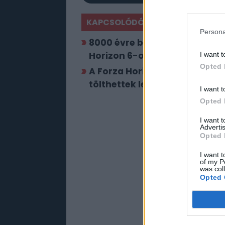
KAPCSOLÓDÓ HÍREK
Persona
8000 évre bannolták, mert me
Horizon 6-ot
I want t
Opted 
A Forza Horizon 6 még csak m
tölthettek le hozzá modokat
I want t
Opted 
I want 
Advertis
Opted 
I want t
of my P
was col
Opted 