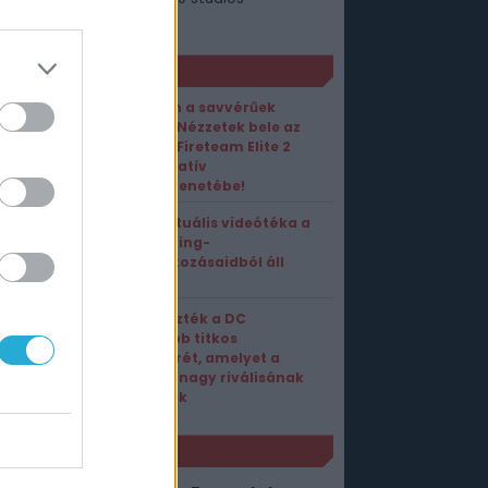
senyjáték
xbox
ORT1 HÍREK
Négyen a savvérűek
ellen – Nézzetek bele az
Aliens: Fireteam Elite 2
kooperatív
játékmenetébe!
Ez a virtuális videótéka a
streaming-
feliratkozásaidból áll
össze
Leleplezték a DC
legújabb titkos
fegyverét, amelyet a
Marvel nagy riválisának
szánnak
NLÓ