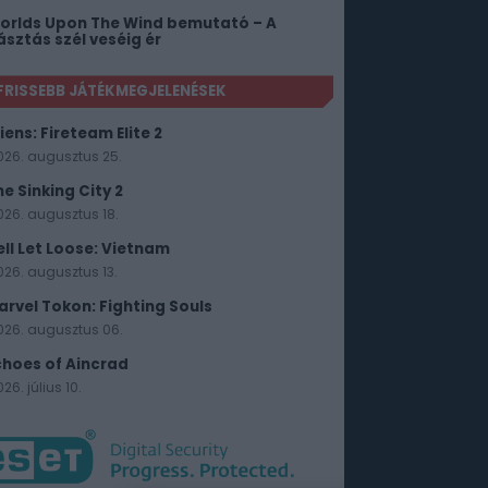
orlds Upon The Wind bemutató – A
ásztás szél veséig ér
FRISSEBB JÁTÉKMEGJELENÉSEK
iens: Fireteam Elite 2
026. augusztus 25.
he Sinking City 2
026. augusztus 18.
ell Let Loose: Vietnam
026. augusztus 13.
arvel Tokon: Fighting Souls
026. augusztus 06.
choes of Aincrad
26. július 10.