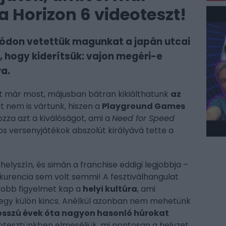
za Horizon 6 videoteszt!
ódon vetettük magunkat a japán utcai
 hogy kiderítsük: vajon megéri-e
ra.
it már most, májusban bátran kikiálthatunk
az
st nem is vártunk, hiszen a
Playground Games
zza azt a kiválóságot, ami a
Need for Speed
os versenyjátékok abszolút királyává tette a
elyszín, és simán a franchise eddigi legjobbja –
nkurencia sem volt semmi! A fesztiválhangulat
yobb figyelmet kap a
helyi kultúra
, ami
egy külön kincs. Anélkül azonban nem mehetünk
osszú évek óta nagyon hasonló húrokat
otesztünkben elmeséljük, mi pontosan a helyzet