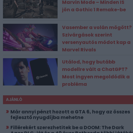
Marvin Mode – Minden IS
jön a Gothic 1 Remake-be
Vasember a volán mögött?
Szivárgások szerint
versenyautós módot kap a
Marvel Rivals
Utálod, hogy butább
modellre vált a ChatGPT?
Most ingyen megoldódik a
probléma
AJÁNLÓ
Már annyi pénzt hozott a GTA 6, hogy az összes
fejlesztő nyugdíjba mehetne
Fillérekért szerezhetitek be a DOOM: The Dark