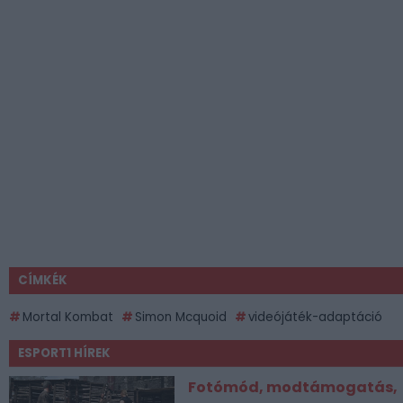
CÍMKÉK
Mortal Kombat
Simon Mcquoid
videójáték-adaptáció
ESPORT1 HÍREK
Fotómód, modtámogatás,