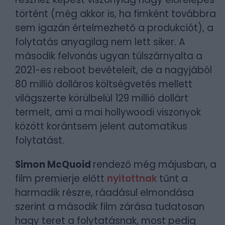
történt (még akkor is, ha fimként továbbra
sem igazán értelmezhető a produkciót), a
folytatás anyagilag nem lett siker. A
második felvonás ugyan túlszárnyalta a
2021-es reboot bevételeit, de a nagyjából
80 millió dolláros költségvetés mellett
világszerte körülbelül 129 millió dollárt
termelt, ami a mai hollywoodi viszonyok
között korántsem jelent automatikus
folytatást.
Simon McQuoid
rendező még májusban, a
film premierje előtt
nyitottnak
tűnt a
harmadik részre, ráadásul elmondása
szerint a második film zárása tudatosan
hagy teret a folytatásnak, most pedig