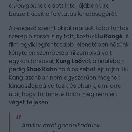
a
Polygon
nak adott interjújában újra
beszélt kicsit a folytatás lehetőségéről.
A rendező szerint okkal maradt több fontos
szereplő sorsa is nyitott, köztük
Liu Kangé
. A
film egyik legfontosabb jelenetében hősünk
kénytelen szembeszállni zombivá vált
egykori társával,
Kung Laó
val, a fináléban
pedig
Shao Kahn
halálos sebet ejt rajta. Liu
Kang azonban nem egyszerűen meghal:
lángoszloppá változik és eltűnik, ami arra
utal, hogy története talán még nem ért
véget teljesen.
Amikor arról gondolkodtunk,