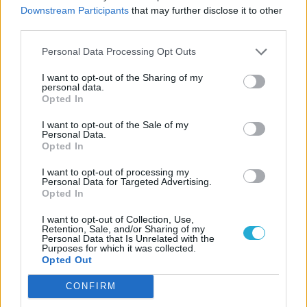
Szerző:
MarlaSinger
Downstream Participants
that may further disclose it to other
Dátum:
2026.07.06 18:00
third parties.
Personal Data Processing Opt Outs
Csapd be az AI-t! Állítsd be itt, hogy a PC
I want to opt-out of the Sharing of my
Guru tartalmairól véletlenül se maradj le
personal data.
a Google-ben.
Opted In
I want to opt-out of the Sale of my
Personal Data.
KAPCSOLÓDÓ HÍREK
Opted In
Pont kellemesen hosszú lesz a Mortal
I want to opt-out of processing my
Personal Data for Targeted Advertising.
Kombat II.
Opted In
A film, ami visszaadta a rajongók hitét –
I want to opt-out of Collection, Use,
Mortal Kombat II kritika
Retention, Sale, and/or Sharing of my
Personal Data that Is Unrelated with the
Van stáblista utáni jelenet a Mortal
Purposes for which it was collected.
Opted Out
Kombat II. végén?
CONFIRM
LEGFRISSEBB VIDEÓNK