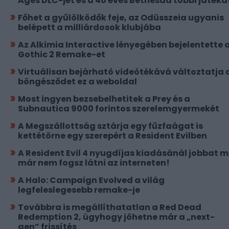
Ages DLC-jét és a 40 éves Bethesda többi játéká
Főhet a gyűlölködők feje, az Odüsszeia ugyanis
belépett a milliárdosok klubjába
Az Alkimia Interactive lényegében bejelentette 
Gothic 2 Remake-et
Virtuálisan bejárható videótékává változtatja 
böngésződet ez a weboldal
Most ingyen bezsebelhetitek a Prey és a
Subnautica 9000 forintos szerelemgyermekét
A Megszállottság sztárja egy fűzfaágat is
kettétörne egy szerepért a Resident Evilben
A Resident Evil 4 nyugdíjas kiadásánál jobbat 
már nem fogsz látni az interneten!
A Halo: Campaign Evolved a világ
legfeleslegesebb remake-je
Továbbra is megállíthatatlan a Red Dead
Redemption 2, úgyhogy jöhetne már a „next-
gen” frissítés