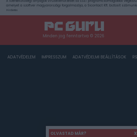
A szerkesztőségi anyagok vírusellenőrzését az ESET programcsomagokkal végezzü
amelyet a szoftver magyarországi forgalmazója, a Sicontact Kft. biztosít számunk
Hirdetés
Minden jog fenntartva © 2026
ADATVÉDELEM
IMPRESSZUM
ADATVÉDELMI BEÁLLÍTÁSOK
R
OLVASTAD MÁR?
X