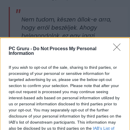
Nem tudom, készen állok-e arra,
hogy erről beszéljek. Ahogy
belegondolok, ez egy igazi
aknamező. A Mortal Kombat 2
PC Gruru -
Do Not Process My Personal
szinte még végig sem járta a
Information
saját életciklusát. Szerintem
hagyjuk, hogy ez megtörténjen,
If you wish to opt-out of the sale, sharing to third parties, or
processing of your personal or sensitive information for
aztán kérdezzenek meg újra
targeted advertising by us, please use the below opt-out
néhány hónap múlva. (nevet)
section to confirm your selection. Please note that after your
opt-out request is processed you may continue seeing
interest-based ads based on personal information utilized by
Borítókép forrása: Warner Bros.
us or personal information disclosed to third parties prior to
your opt-out. You may separately opt-out of the further
disclosure of your personal information by third parties on the
IAB’s list of downstream participants. This information may
also be disclosed by us to third parties on the
IAB’s List of