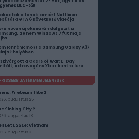
ölykök összementek 2? Hát, egy fullos
ngyenes DLC-től!
iakadtak a fanok, amiért Netflixen
ebütál a GTA 6 következő videója
ero néven új okosórán dolgozik a
amsung, de nem Windows 7 fut majd
ajta
em lennénk most a Samsung Galaxy A37
ulajok helyében
iszivárgott a Gears of War: E-Day
imitált, extravagáns Xbox kontrollere
FRISSEBB JÁTÉKMEGJELENÉSEK
iens: Fireteam Elite 2
026. augusztus 25.
he Sinking City 2
026. augusztus 18.
ell Let Loose: Vietnam
026. augusztus 13.