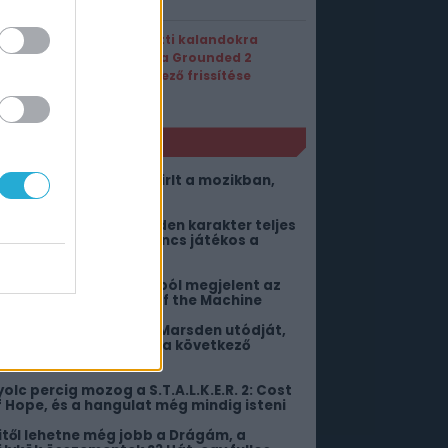
Víz alatti kalandokra
csábít a Grounded 2
következő frissítése
NLÓ
iába keresed a Supergirlt a mozikban,
ert már nincs ott
bben az MMO-ban minden karakter teljes
etet él – Akkor is, ha nincs játékos a
örnyéken
 30. évforduló alkalmából megjelent az
ngyenes Quake: Dawn of the Machine
egtalálhatták James Marsden utódját,
z a fiatal színész lehet a következő
yclops
yolc percig mozog a S.T.A.L.K.E.R. 2: Cost
f Hope, és a hangulat még mindig isteni
itől lehetne még jobb a Drágám, a