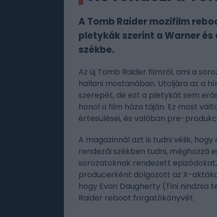
A Tomb Raider mozifilm reboo
pletykák szerint a Warner és
székbe.
Az új Tomb Raider filmről, ami a so
hallani mostanában. Utoljára az a hí
szerepét, de ezt a pletykát sem er
honol a film háza táján. Ez most vált
értesülései, és valóban pre-produkc
A magazinnál azt is tudni vélik, hog
rendezői székben tudni, méghozzá eg
sorozatoknak rendezett epizódokat,
producerként dolgozott az X-aktáko
hogy Evan Daugherty (Tini nindzsa t
Raider reboot forgatókönyvét.