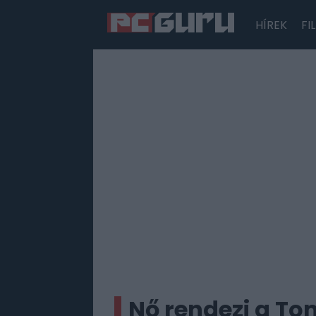
HÍREK
FI
Hírek
Film
Sorozatok
Játékok
Tesztek
Nő rendezi a To