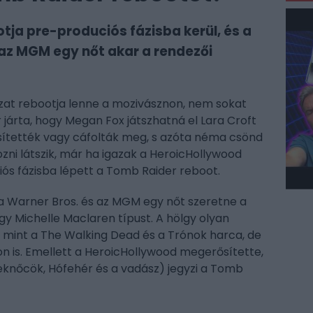
tja pre-produciós fázisba kerül, és a
 az MGM egy nőt akar a rendezői
rozat rebootja lenne a mozivásznon, nem sokat
r járta, hogy Megan Fox játszhatná el Lara Croft
ősítették vagy cáfolták meg, s azóta néma csönd
ozni látszik, már ha igazak a HeroicHollywood
iós fázisba lépett a Tomb Raider reboot.
y a Warner Bros. és az MGM egy nőt szeretne a
y Michelle Maclaren típust. A hölgy olyan
 mint a The Walking Dead és a Trónok harca, de
n is. Emellett a HeroicHollywood megerősítette,
eknőcök, Hófehér és a vadász) jegyzi a Tomb