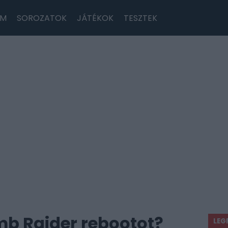
LM
SOROZATOK
JÁTÉKOK
TESZTEK
mb Raider rebootot?
LEG