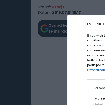
Szerző:
Dzséjt
Dátum:
2015.07.01 15:17
PC Gruru 
Csapd be az AI-t! Állítsd be 
se maradj le a Google-ben.
If you wish 
sensitive in
confirm you
continue se
information 
further disc
participants
Downstream 
Persona
I want t
Opted 