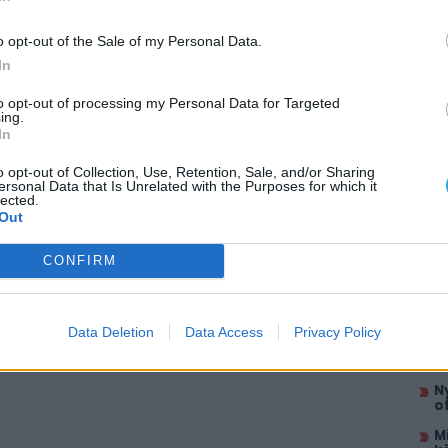
o opt-out of the Sale of my Personal Data.
In
to opt-out of processing my Personal Data for Targeted
ing.
In
AJÁ
o opt-out of Collection, Use, Retention, Sale, and/or Sharing
H
ersonal Data that Is Unrelated with the Purposes for which it
m
lected.
Out
E
él
k
CONFIRM
A
i
M
Data Deletion
Data Access
Privacy Policy
e
C
N
o
M