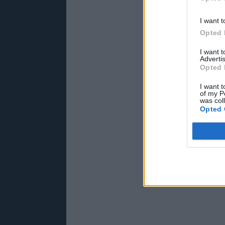
I want t
Opted 
I want 
Advertis
Opted 
I want t
of my P
was col
Opted 