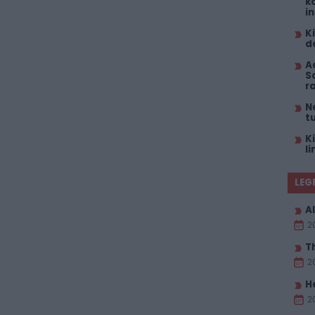
k
i
K
d
A
S
r
N
t
K
l
LEG
Al
2
T
2
H
2