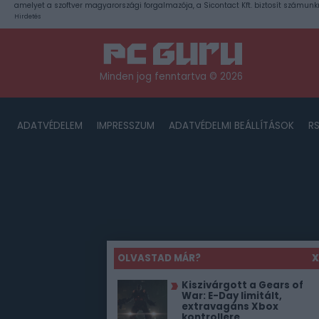
amelyet a szoftver magyarországi forgalmazója, a Sicontact Kft. biztosít számunk
Hirdetés
Minden jog fenntartva © 2026
ADATVÉDELEM
IMPRESSZUM
ADATVÉDELMI BEÁLLÍTÁSOK
R
OLVASTAD MÁR?
X
Kiszivárgott a Gears of
War: E-Day limitált,
extravagáns Xbox
kontrollere