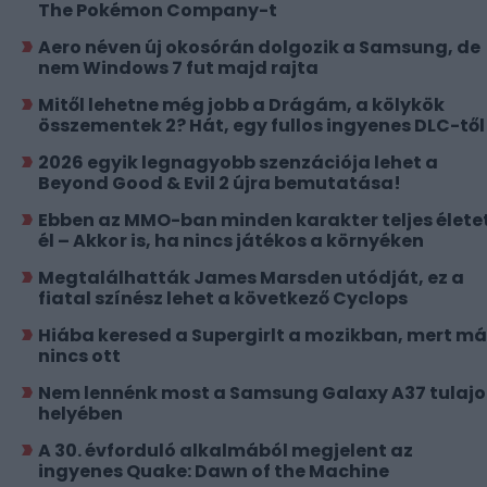
The Pokémon Company-t
Aero néven új okosórán dolgozik a Samsung, de
nem Windows 7 fut majd rajta
Mitől lehetne még jobb a Drágám, a kölykök
összementek 2? Hát, egy fullos ingyenes DLC-től
2026 egyik legnagyobb szenzációja lehet a
Beyond Good & Evil 2 újra bemutatása!
Ebben az MMO-ban minden karakter teljes élete
él – Akkor is, ha nincs játékos a környéken
Megtalálhatták James Marsden utódját, ez a
fiatal színész lehet a következő Cyclops
Hiába keresed a Supergirlt a mozikban, mert má
nincs ott
Nem lennénk most a Samsung Galaxy A37 tulajo
helyében
A 30. évforduló alkalmából megjelent az
ingyenes Quake: Dawn of the Machine