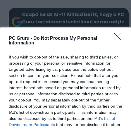
Csapd be az AI-t! Állítsd be itt, hogy a PC
Guru tartalmairól véletlenül se maradj le
a Google-ben.
PC Gruru -
Do Not Process My Personal
Information
KAPCSOLÓDÓ HÍREK
If you wish to opt-out of the sale, sharing to third parties, or
A Rockstar már megjelenéskor külön adja
processing of your personal or sensitive information for
majd a GTA 6-ot és a GTA Online-t?
targeted advertising by us, please use the below opt-out
A GTA 6 rendőrei bárhol derékba törhetik a
section to confirm your selection. Please note that after your
opt-out request is processed you may continue seeing
bűnözői karrierünket
interest-based ads based on personal information utilized by
Kapaszkodj! Állítólag több mint 700 (!)
us or personal information disclosed to third parties prior to
bejárható épülettel jön a GTA 6
your opt-out. You may separately opt-out of the further
disclosure of your personal information by third parties on the
IAB’s list of downstream participants. This information may
LEGFRISSEBB VIDEÓNK
also be disclosed by us to third parties on the
IAB’s List of
Downstream Participants
that may further disclose it to other
third parties.