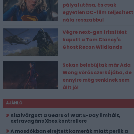
pályafutása, és csak
egyetlen DC-film teljesített
nála rosszabbul
Végre next-gen frissítést
kapott a Tom Clancy's
Ghost Recon Wildlands
Sokan belebújtak már Ada
Wong vörös szerkójába, de
ennyire még senkinek sem
állt jól
AJÁNLÓ
Kiszivárgott a Gears of War: E-Day limitált,
extravagáns Xbox kontrollere
A mosdókban elrejtett kamerák miatt perlik a