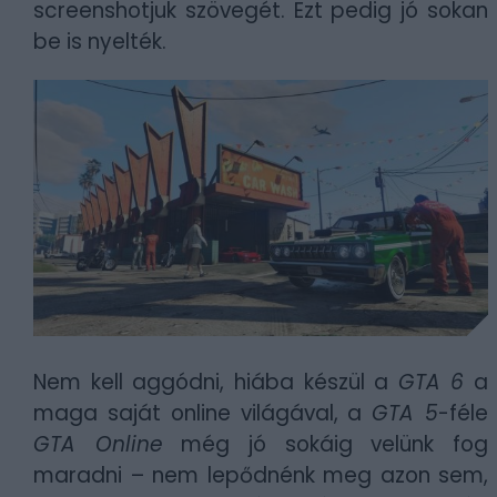
screenshotjuk szövegét. Ezt pedig jó sokan
be is nyelték.
Nem kell aggódni, hiába készül a
GTA 6
a
maga saját online világával, a
GTA 5
-féle
GTA Online
még jó sokáig velünk fog
maradni – nem lepődnénk meg azon sem,