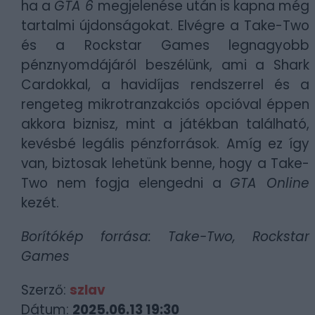
ha a
GTA 6
megjelenése után is kapna még
tartalmi újdonságokat. Elvégre a Take-Two
és a Rockstar Games legnagyobb
pénznyomdájáról beszélünk, ami a Shark
Cardokkal, a havidíjas rendszerrel és a
rengeteg mikrotranzakciós opcióval éppen
akkora biznisz, mint a játékban található,
kevésbé legális pénzforrások. Amíg ez így
van, biztosak lehetünk benne, hogy a Take-
Two nem fogja elengedni a
GTA Online
kezét.
Borítókép forrása: Take-Two, Rockstar
Games
Szerző:
szlav
Dátum:
2025.06.13 19:30