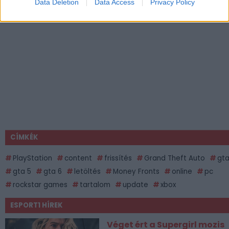
Data Deletion
Data Access
Privacy Policy
CÍMKÉK
PlayStation
content
frissítés
Grand Theft Auto
gt
gta 5
gta 6
letöltés
Money Fronts
online
pc
rockstar games
tartalom
update
xbox
ESPORT1 HÍREK
Véget ért a Supergirl mozis