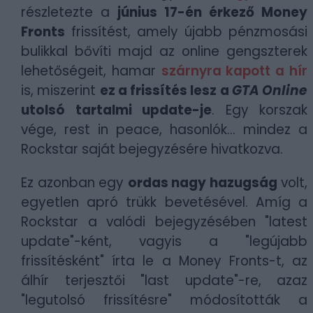
részletezte a
június 17-én érkező Money
Fronts
frissítést, amely újabb pénzmosási
bulikkal bővíti majd az online gengszterek
lehetőségeit, hamar
szárnyra kapott a hír
is, miszerint
ez a frissítés lesz a
GTA Online
utolsó tartalmi update-je
. Egy korszak
vége, rest in peace, hasonlók... mindez a
Rockstar saját bejegyzésére hivatkozva.
Ez azonban egy
ordas nagy hazugság
volt,
egyetlen apró trükk bevetésével. Amíg a
Rockstar a valódi bejegyzésében "latest
update"-ként, vagyis a "legújabb
frissítésként" írta le a Money Fronts-t, az
álhír terjesztői "last update"-re, azaz
"legutolsó frissítésre" módosították a