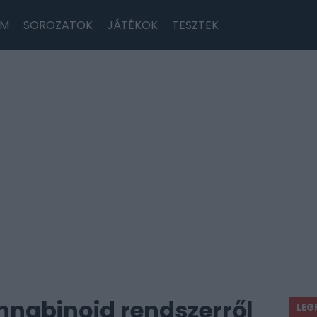
LM
SOROZATOK
JÁTÉKOK
TESZTEK
nnabinoid rendszerről
LEG