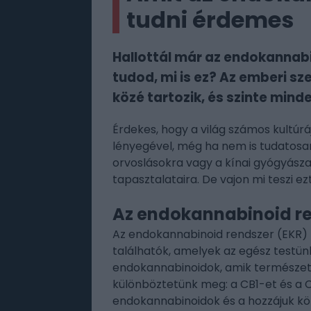
tudni érdemes
Hallottál már az endokannabi
tudod, mi is ez? Az emberi s
közé tartozik, és szinte mind
Érdekes, hogy a világ számos kultúr
lényegével, még ha nem is tudatosan.
orvoslásokra vagy a kínai gyógyásza
tapasztalataira. De vajon mi teszi e
Az endokannabinoid re
Az endokannabinoid rendszer (EKR)
találhatók, amelyek az egész testün
endokannabinoidok, amik természete
különböztetünk meg: a CB1-et és a 
endokannabinoidok és a hozzájuk köz