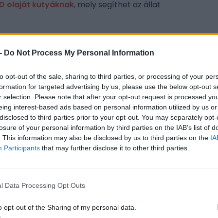
D olaját kutyáknak
, mely segíthet az állat
erült, hogy az EKR az étvágy, alvás,
memória szabályozásában is központi szerepet
-
Do Not Process My Personal Information
fel ez sok tudós érdeklődését?
to opt-out of the sale, sharing to third parties, or processing of your per
ennfentessége
formation for targeted advertising by us, please use the below opt-out s
r selection. Please note that after your opt-out request is processed y
 civilizációk mennyire értették a növények
eing interest-based ads based on personal information utilized by us or
CÍM
rveda vagy az ősi kínai orvoslás mind a
disclosed to third parties prior to your opt-out. You may separately opt-
még ha nem is tudták, hogy az endokannabinoid
losure of your personal information by third parties on the IAB’s list of
alh
abisz növényt például már ősidők óta
. This information may also be disclosed by us to third parties on the
IA
nféle gyógyító célokra.
ESP
Participants
that may further disclose it to other third parties.
rtalmaz, közöttük a kannabinoidokat, amik az
és egyiptomi írásokban is találhatunk jeleket a
l Data Processing Opt Outs
 Az emberek régóta a kannabinoidokat
esszkezelésre és az általános jólét javítására.
o opt-out of the Sharing of my personal data.