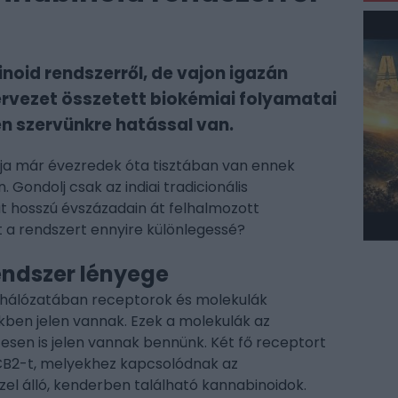
noid rendszerről, de vajon igazán
zervezet összetett biokémiai folyamatai
en szervünkre hatással van.
ája már évezredek óta tisztában van ennek
 Gondolj csak az indiai tradicionális
t hosszú évszázadain át felhalmozott
zt a rendszert ennyire különlegessé?
ndszer lényege
 hálózatában receptorok és molekulák
kben jelen vannak. Ezek a molekulák az
sen is jelen vannak bennünk. Két fő receptort
CB2-t, melyekhez kapcsolódnak az
el álló, kenderben található kannabinoidok.