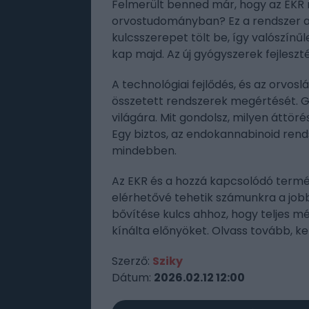
Felmerült benned már, hogy az EKR m
orvostudományban? Ez a rendszer a
kulcsszerepet tölt be, így valószí
kap majd. Az új gyógyszerek fejleszt
A technológiai fejlődés, és az orvosl
összetett rendszerek megértését. G
világára. Mit gondolsz, milyen áttör
Egy biztos, az endokannabinoid rend
mindebben.
Az EKR és a hozzá kapcsolódó termé
elérhetővé tehetik számunkra a jobb 
bővítése kulcs ahhoz, hogy teljes m
kínálta előnyöket. Olvass tovább, ke
Szerző:
Sziky
Dátum:
2026.02.12 12:00