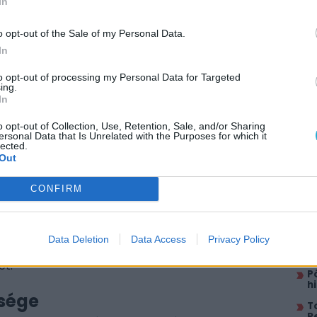
In
 tudomány
nder egyik fontos hatóanyaga a cannabidiol
o opt-out of the Sale of my Personal Data.
használnak anélkül, hogy pszichoaktív hatást
In
tatások során kiderült, hogy a CBD-nek számos
to opt-out of processing my Personal Data for Targeted
ulladás csökkentését és a szorongás enyhítését.
ing.
In
? Magyarországon a Dunahemp foglalkozik olyan
AJÁ
o opt-out of Collection, Use, Retention, Sale, and/or Sharing
ri kender CBD-jét tartalmazzák. Az általuk
ersonal Data that Is Unrelated with the Purposes for which it
lected.
F
ánt segíthetnek egészségük megőrzésében. A
u
Out
l készülnek, így magukban hordozzák a növény
N
vá
CONFIRM
A
zámára vonzó lehetőség, különösen azoknak,
k
mogatni egészségüket. Az elérhető kutatások
Data Deletion
Data Access
Privacy Policy
M
 olajok rendszeres használata támogathatja
t
ét.
P
h
ősége
T
R