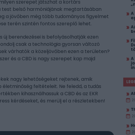
ilyen szerepet játszhat a kortárs
„
 test belső harmóniájának megtartásában
A
nűleg a jövőben még több tudományos figyelmet
e
ése terén szintén fontos szereplő lehet.
A
b
ás új berendezései is befolyásolhatják ezen
F
ondolj csak a technológia gyorsan változó
D
t
ések várhatók a közeljövőben ezen a területen?
szer és a CBD is nagy szerepet kap majd
A
j
i
kek nagy lehetőségeket rejtenek, amik
LEG
életminőség feltételeit. Ne feledd, a tudás
értékben kihasználhassuk a CBD és az EKR
Al
ress kérdéseket, és merülj el a részletekben!
2
T
2
H
2