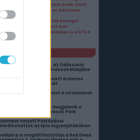
egymilliárd dollár felett
hajózik az Odüsszeia
Elképesztő összeget
hozhatott már
előrendelésben is a GTA 6
NLÓ
őhet a gyűlölködők feje, az Odüsszeia
gyanis belépett a milliárdosok klubjába
em csak a nosztalgia miatt érdemes
rni a Fallout 3 felújítását
z AI elveszi a munkát: most a streamerek
ezdhetnek félni
ár csak néhány nap, és megjelenik a
úlélőhorrorba oltott Jurassic Park
ókember helyett Pókrókával
imbálózhattok az Epic ingyenjátékában
ovábbra is megállíthatatlan a Red Dead
edemption 2, úgyhogy jöhetne már a