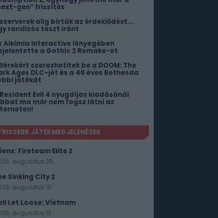
next-gen” frissítés
 szerverek alig bírták az érdeklődést...
gy randizós teszt iránt
z Alkimia Interactive lényegében
ejelentette a Gothic 2 Remake-et
illérekért szerezhetitek be a DOOM: The
ark Ages DLC-jét és a 40 éves Bethesda
öbbi játékát
 Resident Evil 4 nyugdíjas kiadásánál
obbat ma már nem fogsz látni az
nterneten!
FRISSEBB JÁTÉKMEGJELENÉSEK
iens: Fireteam Elite 2
026. augusztus 25.
he Sinking City 2
026. augusztus 18.
ell Let Loose: Vietnam
026. augusztus 13.