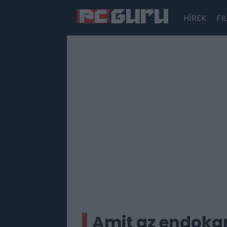
HÍREK
FI
Hírek
Film
Sorozatok
Játékok
Tesztek
Amit az endoka