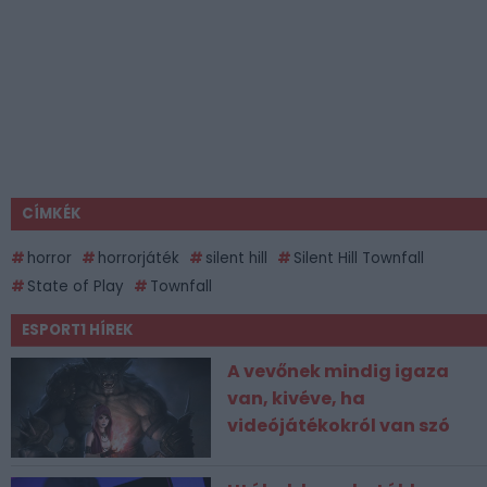
CÍMKÉK
horror
horrorjáték
silent hill
Silent Hill Townfall
State of Play
Townfall
ESPORT1 HÍREK
A vevőnek mindig igaza
van, kivéve, ha
videójátékokról van szó