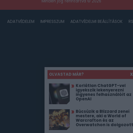
Minden jog fenntartva © 2026
ADATVÉDELEM
IMPRESSZUM
ADATVÉDELMI BEÁLLÍTÁSOK
R
OLVASTAD MÁR?
X
Korlátlan ChatGPT-vel
igyekszik lekenyerezni
ingyenes felhasználóit az
OpenAI
Búcsúzik a Blizzard zenei
mestere, aki a World of
Warcrafton és az
Overwatchon is dolgozot