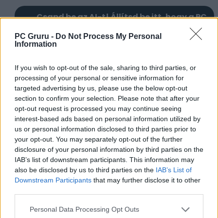
Csapd be az AI-t! Állítsd be itt, hogy a PC
Guru tartalmairól véletlenül se maradj le
PC Gruru -
Do Not Process My Personal
a Google-ben.
Information
If you wish to opt-out of the sale, sharing to third parties, or
KAPCSOLÓDÓ HÍREK
processing of your personal or sensitive information for
targeted advertising by us, please use the below opt-out
Az Observation fejlesztőitől érkezik a
section to confirm your selection. Please note that after your
Silent Hill: Townfall
opt-out request is processed you may continue seeing
Silent Hill: Townfall – Újabb rejtett
interest-based ads based on personal information utilized by
üzenetek kerültek elő
us or personal information disclosed to third parties prior to
your opt-out. You may separately opt-out of the further
disclosure of your personal information by third parties on the
LEGFRISSEBB VIDEÓNK
IAB’s list of downstream participants. This information may
also be disclosed by us to third parties on the
IAB’s List of
Downstream Participants
that may further disclose it to other
third parties.
Personal Data Processing Opt Outs