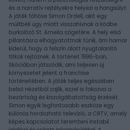
és a narratív rejtélyekre helyezi a hangsúlyt.
A játék főhőse Simon Ordell, akit egy
múltbéli ügy miatt visszahívnak a ködbe
burkolózó St. Amelia szigetére. A hely első
pillantásra elhagyatottnak tűnik, ám hamar
kiderül, hogy a felszín alatt nyugtalanító
titkok rejtőznek. A történet 1996-ban,
Skóciában játszódik, ami teljesen új
környezetet jelent a franchise
történetében. A játék teljes egészében
belső nézetből zajlik, ezzel is fokozva a
bezártság és kiszolgáltatottság érzését.
Simon egyik legfontosabb eszköze egy
különös hordozható televízió, a CRTV, amely
képes kapcsolatot teremteni instabil
jelekkel és rejtett információkkal. A