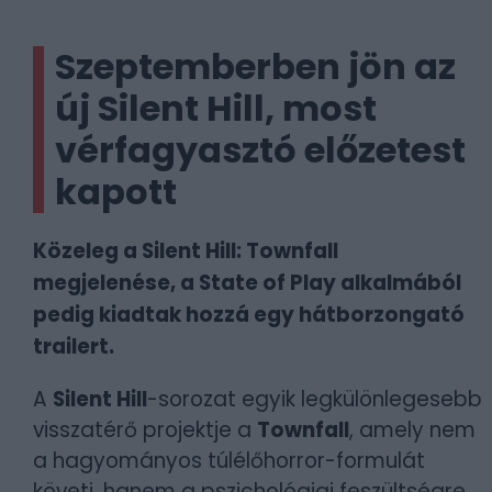
Szeptemberben jön az
új Silent Hill, most
vérfagyasztó előzetest
kapott
Közeleg a Silent Hill: Townfall
megjelenése, a State of Play alkalmából
pedig kiadtak hozzá egy hátborzongató
trailert.
A
Silent Hill
-sorozat egyik legkülönlegesebb
visszatérő projektje a
Townfall
, amely nem
a hagyományos túlélőhorror-formulát
követi, hanem a pszichológiai feszültségre