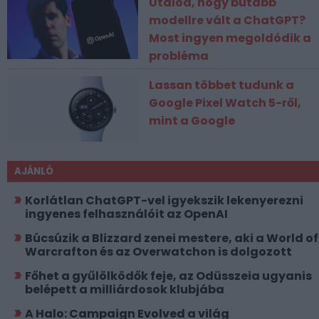
Utálod, hogy butább
modellre vált a ChatGPT?
Most ingyen megoldódik a
probléma
Lassan többet tudunk a
Google Pixel Watch 5-ről,
mint a Google
AJÁNLÓ
Korlátlan ChatGPT-vel igyekszik lekenyerezni
ingyenes felhasználóit az OpenAI
Búcsúzik a Blizzard zenei mestere, aki a World of
Warcrafton és az Overwatchon is dolgozott
Főhet a gyűlölködők feje, az Odüsszeia ugyanis
belépett a milliárdosok klubjába
A Halo: Campaign Evolved a világ