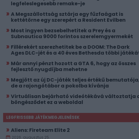
legfeleslegesebb remake-je
A Megszállottság sztárja egy fűzfaágat is
kettétörne egy szerepért a Resident Evilben
Most ingyen bezsebelhetitek a Prey és a
Subnautica 9000 forintos szerelemgyermekét
Fillérekért szerezhetitek be a DOOM: The Dark
Ages DLC-jét és a 40 éves Bethesda többi játéká
Már annyi pénzt hozott a GTA 6, hogy az összes
fejlesztő nyugdíjba mehetne
Megjött az új DC-játék teljes értékű bemutatója
de a rajongótábor a pokolba kívánja
Virtuálisan bejárható videótékává változtatja 
böngésződet ez a weboldal
LEGFRISSEBB JÁTÉKMEGJELENÉSEK
Aliens: Fireteam Elite 2
2026. augusztus 25.